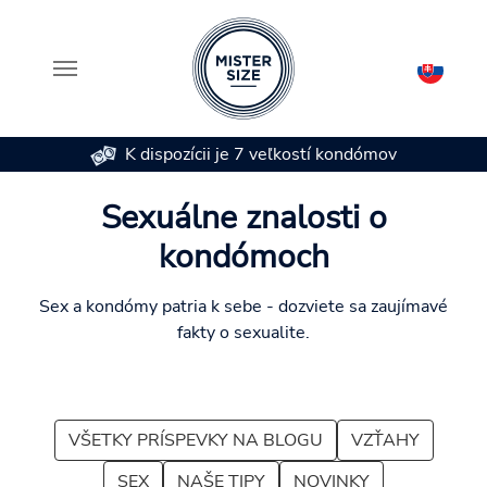
K dispozícii je 7 veľkostí kondómov
Skip to main content
Sexuálne znalosti o
kondómoch
Sex a kondómy patria k sebe - dozviete sa zaujímavé
fakty o sexualite.
VŠETKY PRÍSPEVKY NA BLOGU
VZŤAHY
SEX
NAŠE TIPY
NOVINKY