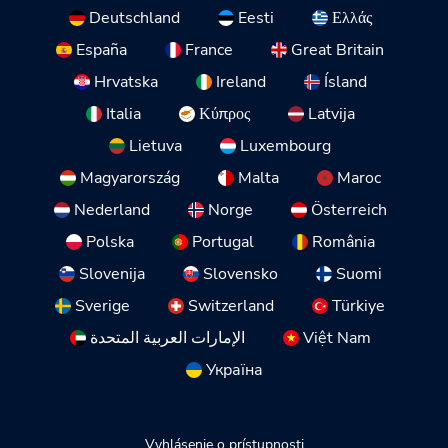
Deutschland
Eesti
Ελλάς
España
France
Great Britain
Hrvatska
Ireland
Ísland
Italia
Κύπρος
Latvija
Lietuva
Luxembourg
Magyarország
Malta
Maroc
Nederland
Norge
Österreich
Polska
Portugal
România
Slovenija
Slovensko
Suomi
Sverige
Switzerland
Türkiye
الإمارات العربية المتحدة
Việt Nam
Україна
Vyhlásenie o prístupnosti