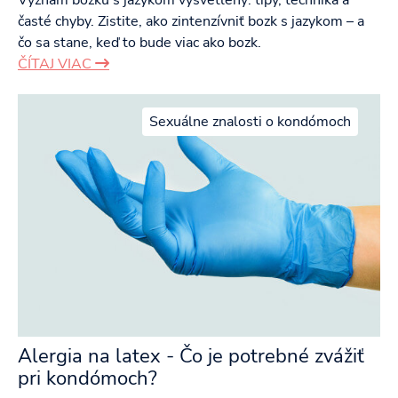
Význam bozku s jazykom vysvetlený: tipy, technika a
časté chyby. Zistite, ako zintenzívniť bozk s jazykom – a
čo sa stane, keď to bude viac ako bozk.
ČÍTAJ VIAC
Sexuálne znalosti o kondómoch
Alergia na latex - Čo je potrebné zvážiť
pri kondómoch?