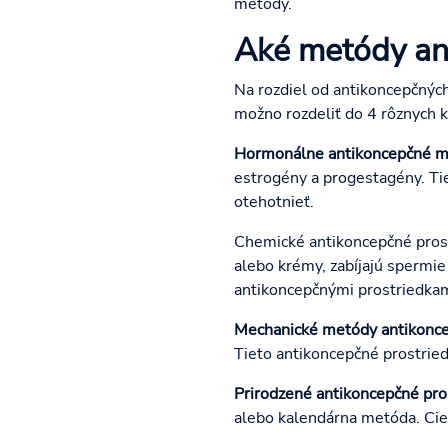
metódy.
Aké metódy ant
Na rozdiel od antikoncepčnýc
možno rozdeliť do 4 rôznych k
Hormonálne antikoncepčné m
estrogény a progestagény. Ti
otehotnieť.
Chemické antikoncepčné pros
alebo krémy, zabíjajú spermie
antikoncepčnými prostriedkam
Mechanické metódy antikonce
Tieto antikoncepčné prostried
Prirodzené antikoncepčné pro
alebo kalendárna metóda. Cie