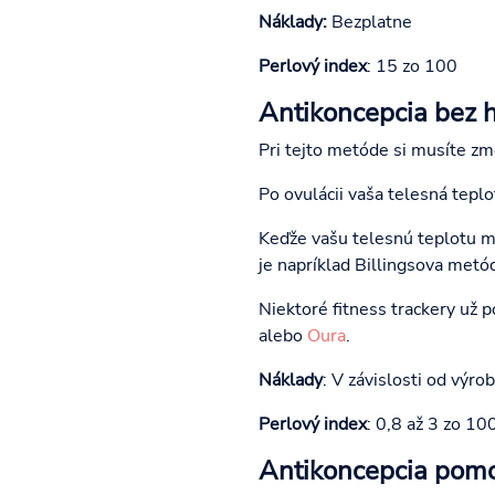
Náklady:
Bezplatne
Perlový index
: 15 zo 100
Antikoncepcia bez 
Pri tejto metóde si musíte zm
Po ovulácii vaša telesná tepl
Keďže vašu telesnú teplotu mô
je napríklad Billingsova metó
Niektoré fitness trackery už 
alebo
Oura
.
Náklady
: V závislosti od výro
Perlový index
: 0,8 až 3 zo 10
Antikoncepcia pom