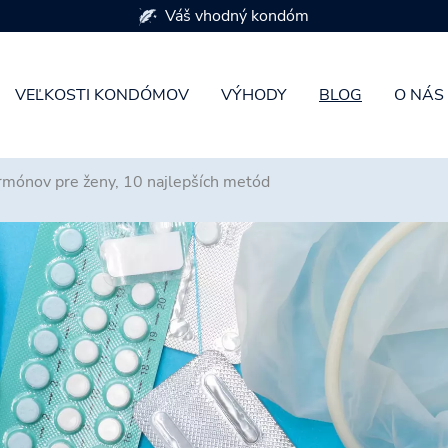
K dispozícii je 7 veľkostí kondómov
VEĽKOSTI KONDÓMOV
VÝHODY
BLOG
O NÁS
rmónov pre ženy, 10 najlepších metód