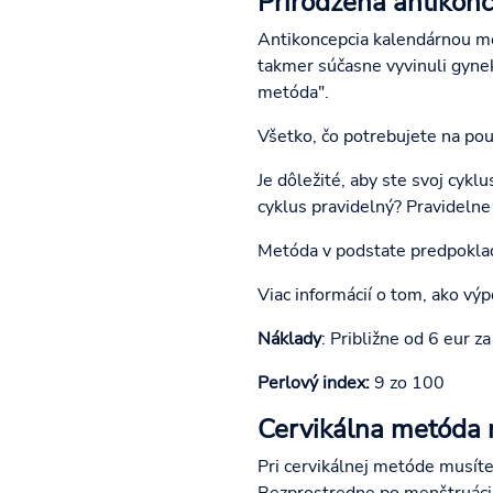
Prirodzená antikon
Antikoncepcia kalendárnou met
takmer súčasne vyvinuli gyn
metóda".
Všetko, čo potrebujete na pou
Je dôležité, aby ste svoj cyk
cyklus pravidelný? Pravideln
Metóda v podstate predpoklad
Viac informácií o tom, ako výp
Náklady
: Približne od 6 eur 
Perlový index:
9 zo 100
Cervikálna metóda 
Pri cervikálnej metóde musíte
Bezprostredne po menštruácii 