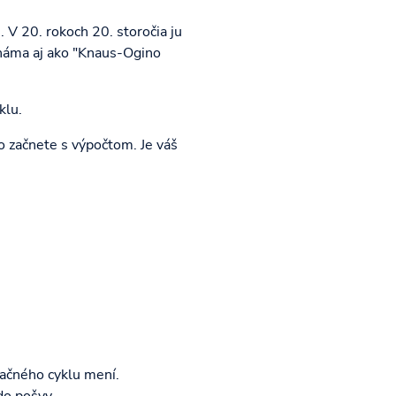
 V 20. rokoch 20. storočia ju
náma aj ako "Knaus-Ogino
klu.
o začnete s výpočtom. Je váš
uačného cyklu mení.
do pošvy.