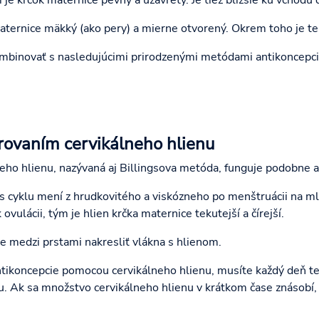
aternice mäkký (ako pery) a mierne otvorený. Okrem toho je tera
binovať s nasledujúcimi prirodzenými metódami antikoncepci
rovaním cervikálneho hlienu
eho hlienu, nazývaná aj Billingsova metóda, funguje podobne a
as cyklu mení z hrudkovitého a viskózneho po menštruácii na m
 ovulácii, tým je hlien krčka maternice tekutejší a čírejší.
e medzi prstami nakresliť vlákna s hlienom.
tikoncepcie pomocou cervikálneho hlienu, musíte každý deň t
u. Ak sa množstvo cervikálneho hlienu v krátkom čase znásobí,