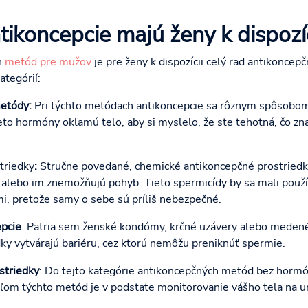
ikoncepcie majú ženy k dispozíc
h
metód pre mužov
je pre ženy k dispozícii celý rad antikoncep
ategórií:
etódy:
Pri týchto metódach antikoncepcie sa rôznym spôsobom
eto hormóny oklamú telo, aby si myslelo, že ste tehotná, čo z
triedky
:
Stručne povedané, chemické antikoncepčné prostriedky
 alebo im znemožňujú pohyb. Tieto spermicídy by sa mali použív
i, pretože samy o sebe sú príliš nebezpečné.
pcie
: Patria sem ženské kondómy, krčné uzávery alebo medené
ky vytvárajú bariéru, cez ktorú nemôžu preniknúť spermie.
striedky
: Do tejto kategórie antikoncepčných metód bez hormó
ľom týchto metód je v podstate monitorovanie vášho tela na ur