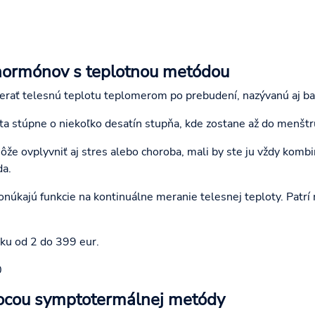
hormónov s teplotnou metódou
erať telesnú teplotu teplomerom po prebudení, nazývanú aj ba
ota stúpne o niekoľko desatín stupňa, kde zostane až do menšt
že ovplyvniť aj stres alebo choroba, mali by ste ju vždy komb
da.
ponúkajú funkcie na kontinuálne meranie telesnej teploty. Patrí
bku od 2 do 399 eur.
0
ocou symptotermálnej metódy