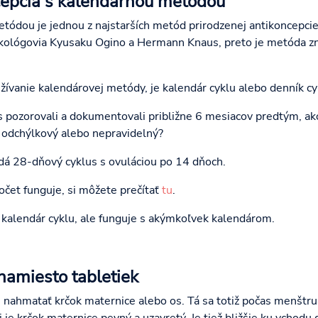
cepcia s kalendárnou metódou
ódou je jednou z najstarších metód prirodzenej antikoncepcie.
ekológovia Kyusaku Ogino a Hermann Knaus, preto je metóda z
žívanie kalendárovej metódy, je kalendár cyklu alebo denník cy
lus pozorovali a dokumentovali približne 6 mesiacov predtým, ak
e odchýlkový alebo nepravidelný?
á 28-dňový cyklus s ovuláciou po 14 dňoch.
očet funguje, si môžete prečítať
tu
.
za kalendár cyklu, ale funguje s akýmkoľvek kalendárom.
namiesto tabletiek
 nahmatať krčok maternice alebo os. Tá sa totiž počas menštr
je krčok maternice pevný a uzavretý. Je tiež bližšie ku vchodu 