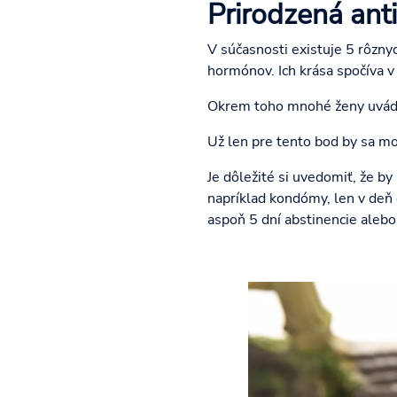
Prirodzená ant
V súčasnosti existuje 5 rôzny
hormónov. Ich krása spočíva v
Okrem toho mnohé ženy uvádzaj
Už len pre tento bod by sa mo
Je dôležité si uvedomiť, že b
napríklad kondómy, len v deň 
aspoň 5 dní abstinencie alebo