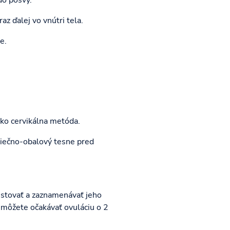
z ďalej vo vnútri tela.
e.
ko cervikálna metóda.
liečno-obalový tesne pred
estovať a zaznamenávať jeho
 môžete očakávať ovuláciu o 2