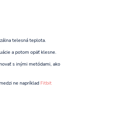
zálna telesná teplota.
ruácie a potom opäť klesne.
inovať s inými metódami, ako
 medzi ne napríklad
Fitbit