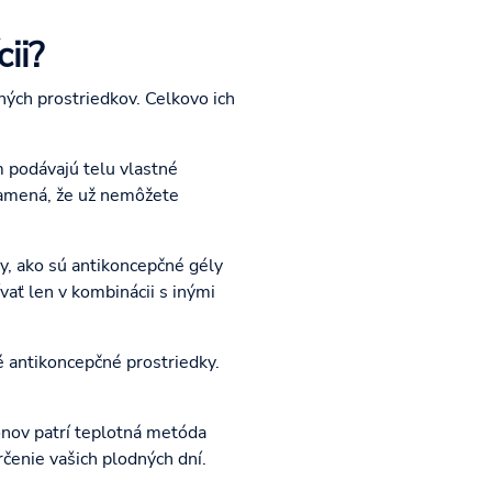
ii?
čných prostriedkov. Celkovo ich
 podávajú telu vlastné
namená, že už nemôžete
, ako sú antikoncepčné gély
ať len v kombinácii s inými
 antikoncepčné prostriedky.
nov patrí teplotná metóda
čenie vašich plodných dní.