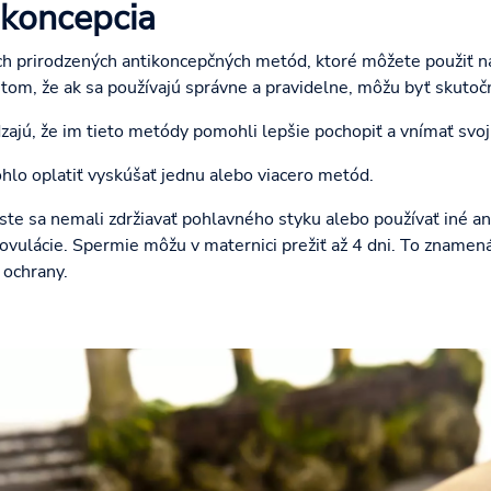
ikoncepcia
ch prirodzených antikoncepčných metód, ktoré môžete použiť na
 tom, že ak sa používajú správne a pravidelne, môžu byť skuto
ú, že im tieto metódy pomohli lepšie pochopiť a vnímať svoj 
hlo oplatiť vyskúšať jednu alebo viacero metód.
y ste sa nemali zdržiavať pohlavného styku alebo používať iné 
ovulácie. Spermie môžu v maternici prežiť až 4 dni. To znamená,
 ochrany.