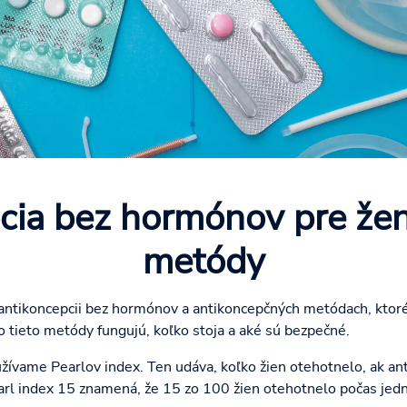
cia bez hormónov pre ženy
metódy
antikoncepcii bez hormónov a antikoncepčných metódach, ktoré 
o tieto metódy fungujú, koľko stoja a aké sú bezpečné.
žívame Pearlov index. Ten udáva, koľko žien otehotnelo, ak a
earl index 15 znamená, že 15 zo 100 žien otehotnelo počas jedn