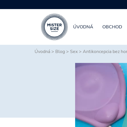
ÚVODNÁ
OBCHOD
Skip to main content
Úvodná
>
Blog
>
Sex
>
Antikoncepcia bez ho