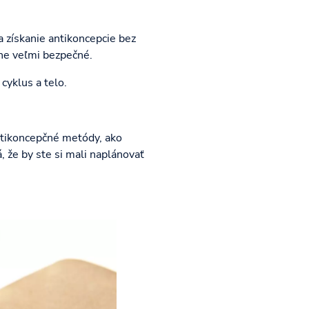
 získanie antikoncepcie bez
čne veľmi bezpečné.
cyklus a telo.
antikoncepčné metódy, ako
 že by ste si mali naplánovať