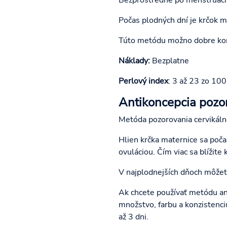
Počas plodných dní je krčok m
Túto metódu možno dobre kom
Náklady:
Bezplatne
Perlový index
: 3 až 23 zo 100
Antikoncepcia pozo
Metóda pozorovania cervikáln
Hlien krčka maternice sa poč
ovuláciou. Čím viac sa blížite k
V najplodnejších dňoch môžet
Ak chcete používať metódu an
množstvo, farbu a konzistenci
až 3 dni.