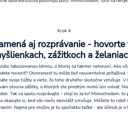
očné dobrodružstvá posilňujú puto. Mimochodom, toto sa netýk
Krok 4
mená aj rozprávanie - hovorte 
yšlienkach, zážitkoch a želaniac
, stále tabuizovanou témou, o ktorej sa takmer nehovorí. Ako v
udete hovoriť? Otvorenosť tu môže byť neuveriteľne príťažlivá.
te svoje túžby a viete, čo toho druhého skutočne vzrušuje. V 
ám otvoria zážitky, o ktorých ste predtým mohli len snívať. Nie
el. Tak sa spolu rozprávajte - stojí to za to! Mimochodom, to pl
 ukazujte si, keď vás niečo obzvlášť vzrušuje. Môžete to robiť 
ním. Najmä pre mužov je to spočiatku ťažké - ale účinok je o 