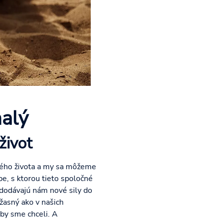
alý
život
nného života a my sa môžeme
be, s ktorou tieto spoločné
 dodávajú nám nové sily do
žasný ako v našich
 by sme chceli. A