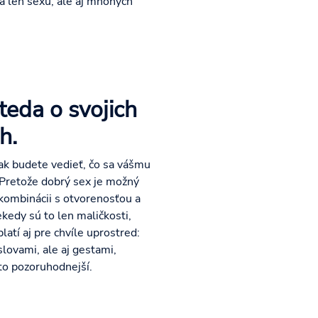
a len sexu, ale aj mnohých
teda o svojich
h.
šak budete vedieť, čo sa vášmu
 Pretože dobrý sex je možný
kombinácii s otvorenosťou a
kedy sú to len maličkosti,
atí aj pre chvíle uprostred:
slovami, ale aj gestami,
to pozoruhodnejší.