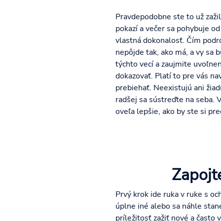
Pravdepodobne ste to už zažil
pokazí a večer sa pohybuje od
vlastná dokonalosť. Čím podro
nepôjde tak, ako má, a vy sa bu
týchto vecí a zaujmite uvoľnen
dokazovať. Platí to pre vás na
prebiehať. Neexistujú ani žiad
radšej sa sústreďte na seba. 
oveľa lepšie, ako by ste si pre
Zapojte
Prvý krok ide ruka v ruke s oc
úplne iné alebo sa náhle stan
príležitosť zažiť nové a čast