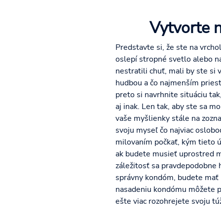
Vytvorte 
Predstavte si, že ste na vrch
oslepí stropné svetlo alebo n
nestratili chuť, mali by ste s
hudbou a čo najmenším priesto
preto si navrhnite situáciu t
aj inak. Len tak, aby ste sa mo
vaše myšlienky stále na zozna
svoju myseľ čo najviac oslobo
milovaním počkať, kým tieto ú
ak budete musieť uprostred m
záležitosť sa pravdepodobne h
správny kondóm, budete mať p
nasadeniu kondómu môžete pris
ešte viac rozohrejete svoju t