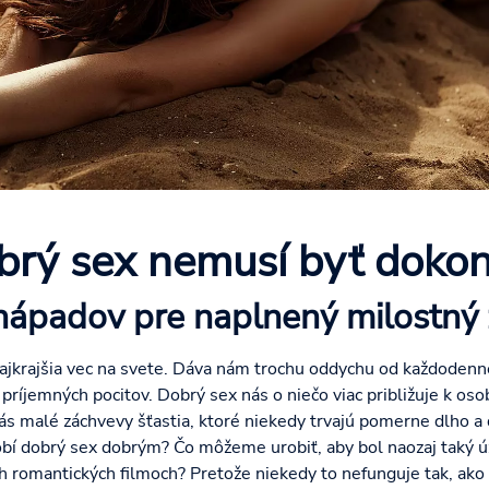
brý sex nemusí byť dokon
nápadov pre naplnený milostný 
 najkrajšia vec na svete. Dáva nám trochu oddychu od každode
 príjemných pocitov. Dobrý sex nás o niečo viac približuje k oso
nás malé záchvevy šťastia, ktoré niekedy trvajú pomerne dlho a
robí dobrý sex dobrým? Čo môžeme urobiť, aby bol naozaj taký ú
h romantických filmoch? Pretože niekedy to nefunguje tak, ako