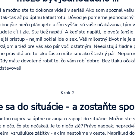
i a možno ste to dokonca videli v seriáli Ako som spoznal vaš
 tak-tak až po úplnú katastrofu. Dôvod je pomerne jednoduchý:
bnejšie niečo plánujete a čím vyššie sú vaše očakávania, tým vä
dete cítiť zle. Ste tiež napätí. A keď ste napätí, je oveľa ľahši
ejší prístup - najmä pokiaľ ide o sex. Váš milostný život nie je
vzájom a tiež pre vás ako pár voči ostatným. Neexistujú žiadne 
ne pravidlá pre to, ako často máte sex ako šťastný pár. Neporo
Vždy máte dovolené robiť to, čo vám robí dobre. Bez tlaku očak
dstavovali.
Krok 2
 sa do situácie - a zostaňte sp
hotou najprv sa úplne nezaujato zapojiť do situácie. Možno ste
e niečo, čo ste nečakali. Je to niečo zlé? Práve naopak: nepr
o veľmi vzrušujúce zážitky - ak im nestojíme v ceste. Napríklad