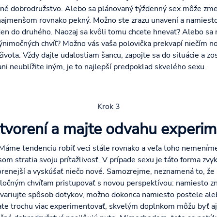
tné dobrodružstvo. Alebo sa plánovaný týždenný sex môže zmen
najmenšom rovnako pekný. Možno ste zrazu unavení a namiest
den do druhého. Naozaj sa kvôli tomu chcete hnevať? Alebo sa r
výnimočných chvíľ? Možno vás vaša polovička prekvapí niečím n
ivota. Vždy dajte udalostiam šancu, zapojte sa do situácie a zo
ni neublížite iným, je to najlepší predpoklad skvelého sexu.
Krok 3
tvorení a majte odvahu experim
 Máme tendenciu robiť veci stále rovnako a veľa toho nemeníme,
som stratia svoju príťažlivosť. V prípade sexu je táto forma zvy
vorenejší a vyskúšať niečo nové. Samozrejme, neznamená to, že
poločným chvíľam pristupovať s novou perspektívou: namiesto z
variujte spôsob dotykov, možno dokonca namiesto postele ale
čínate trochu viac experimentovať, skvelým doplnkom môžu byť aj