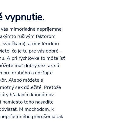
 vypnutie.
zu vás mimoriadne nepríjemne
i takýmto rušivým faktorom
r. sviečkami), atmosférickou
te, čo je tu pre vás dobré -
u. A pri rýchlovke to môže ísť
o môžete mať dobrý sex, ak sú
n pre druhého a udržujte
skôr. Alebo môžete s
amotný sex dôležité. Pretože
minúty hľadaním kondómov,
si namiesto toho nasadíte
 odviazať. Mimochodom, k
o nepríjemného prerušenia tak