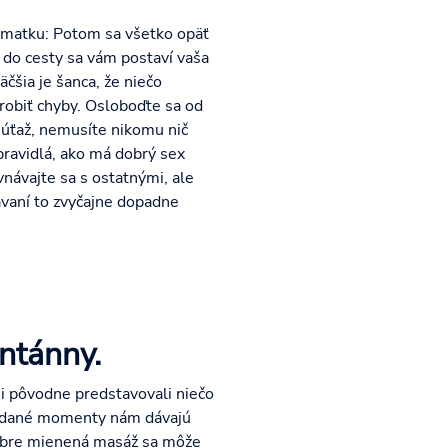
u matku: Potom sa všetko opäť
 do cesty sa vám postaví vaša
čšia je šanca, že niečo
e robiť chyby. Osloboďte sa od
 súťaž, nemusíte nikomu nič
pravidlá, ako má dobrý sex
vnávajte sa s ostatnými, ale
ávaní to zvyčajne dopadne
ontánny.
 si pôvodne predstavovali niečo
edvídané momenty nám dávajú
 dobre mienená masáž sa môže