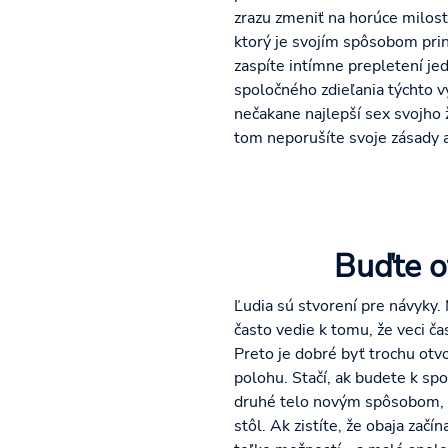
zrazu zmeniť na horúce milos
ktorý je svojím spôsobom pri
zaspíte intímne prepletení je
spoločného zdieľania týchto 
nečakane najlepší sex svojho ž
tom neporušíte svoje zásady a
Buďte o
Ľudia sú stvorení pre návyky.
často vedie k tomu, že veci ča
Preto je dobré byť trochu ot
polohu. Stačí, ak budete k s
druhé telo novým spôsobom, 
stôl. Ak zistíte, že obaja za