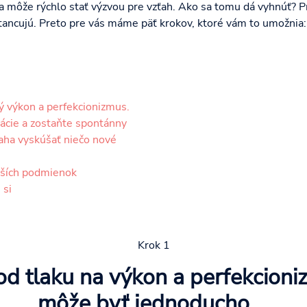
sa môže rýchlo stať výzvou pre vzťah. Ako sa tomu dá vyhnúť? 
ztancujú. Preto pre vás máme päť krokov, ktoré vám to umožnia:
ý výkon a perfekcionizmus.
uácie a zostaňte spontánny
aha vyskúšať niečo nové
pších podmienok
 si
Krok 1
od tlaku na výkon a perfekcioni
môže byť jednoducho ...