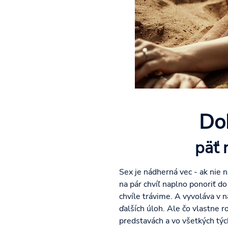
Do
päť 
Sex je nádherná vec - ak nie
na pár chvíľ naplno ponoriť do
chvíle trávime. A vyvoláva v 
ďalších úloh. Ale čo vlastne 
predstavách a vo všetkých týc