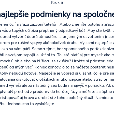
Krok 5
najlepšie podmienky na spoločné
ole emócií a zrazu zazvoní telefón. Alebo zmeníte polohu a zra
a vás z tupých očí zíza preplnený odpadkový kôš. Aby ste kvôl
i vopred vytvoriť dobrú atmosféru: s príjemným osvetlením (nap
rom pre rušivé vplyvy akéhokoľvek druhu. Vy sami najlepšie vie
ak, ako sa vám páči. Samozrejme, bez spomínaného perfekcionizm
hli navzájom zapojiť a užiť si to. To isté platí aj pre myseľ: ak
moch úloh alebo na blížiacu sa skúšku? Urobte si priestor jede
denú od iných vecí. Koniec koncov, o to sa môžete postarať ne
lohy nebudú hotové. Najlepšie je vopred si ujasniť, čo je pre s
ilovania diskutovať o otázkach antikoncepcie alebo strávite 
neď vyrieši alebo následný sex bude nanajvýš v poriadku. Ak 
lynulý prechod z predohry do horúcej fázy a môžete sa úplne
tupovať aj hravo a urobiť si z toho spoločný rituál. Namiest
úžbu. Jednoducho to vyskúšajte.