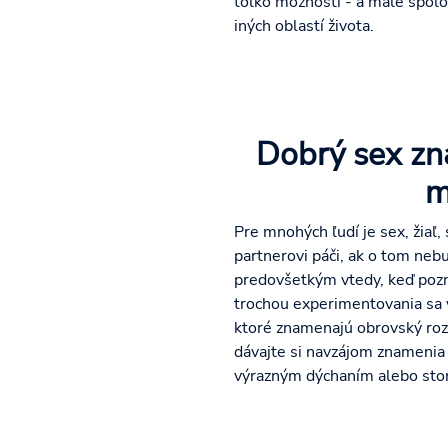
toľko možností - a malé spol
iných oblastí života.
Dobrý sex zna
m
Pre mnohých ľudí je sex, žiaľ
partnerovi páči, ak o tom neb
predovšetkým vtedy, keď pozná
trochou experimentovania sa v
ktoré znamenajú obrovský rozdi
dávajte si navzájom znamenia a
výrazným dýchaním alebo stona