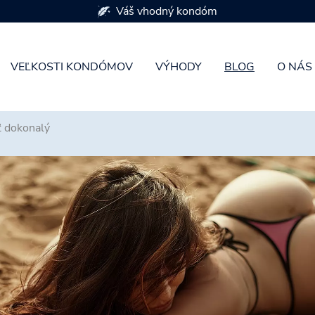
K dispozícii je 7 veľkostí kondómov
VEĽKOSTI KONDÓMOV
VÝHODY
BLOG
O NÁS
ť dokonalý