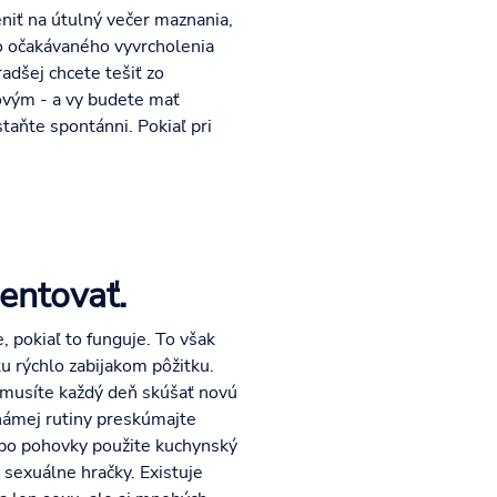
iť na útulný večer maznania,
o očakávaného vyvrcholenia
adšej chcete tešiť zo
ovým - a vy budete mať
staňte spontánni. Pokiaľ pri
entovať.
 pokiaľ to funguje. To však
ku rýchlo zabijakom pôžitku.
 musíte každý deň skúšať novú
námej rutiny preskúmajte
bo pohovky použite kuchynský
 sexuálne hračky. Existuje