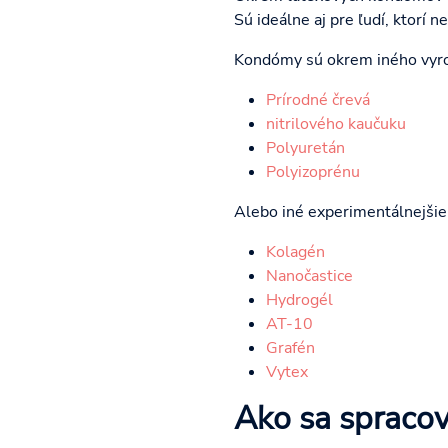
Sú ideálne aj pre ľudí, ktorí n
Kondómy sú okrem iného vyro
Prírodné črevá
nitrilového kaučuku
Polyuretán
Polyizoprénu
Alebo iné experimentálnejšie
Kolagén
Nanočastice
Hydrogél
AT-10
Grafén
Vytex
Ako sa spraco