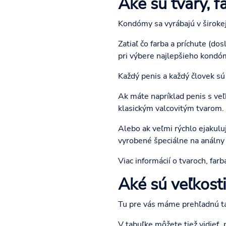
Aké sú tvary, 
Kondómy sa vyrábajú v širokej 
Zatiaľ čo farba a príchute (do
pri výbere najlepšieho kondó
Každý penis a každý človek sú 
Ak máte napríklad penis s ve
klasickým valcovitým tvarom.
Alebo ak veľmi rýchlo ejakulu
vyrobené špeciálne na análny
Viac informácií o tvaroch, far
Aké sú veľkos
Tu pre vás máme prehľadnú ta
V tabuľke môžete tiež vidieť,