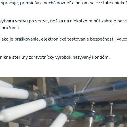
j spracuje, premieša a nechá dozrieť a potom sa cez latex niek
vára vrstvu po vrstve, než sa na niekoľko minút zahreje na vi
pružnosť.
 ako je práškovanie, elektronické testovanie bezpečnosti, valc
znikne sterilný zdravotnícky výrobok nazývaný kondóm.