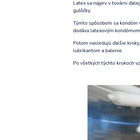
Latex sa najprv v továrni ďale
guľôčky.
Týmto spôsobom sa kondóm vyt
dodáva latexovým kondómom 
Potom nasledujú ďalšie kroky,
lubrikantom a balenie.
Po všetkých týchto krokoch v