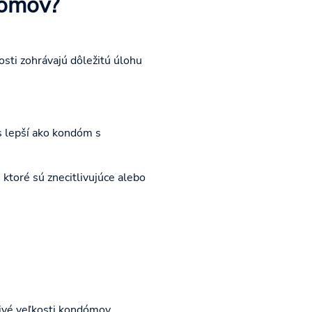
dómov?
osti zohrávajú dôležitú úlohu
s lepší ako kondóm s
ktoré sú znecitlivujúce alebo
livé veľkosti kondómov