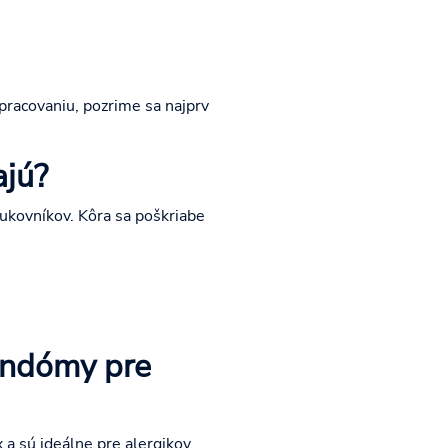
racovaniu, pozrime sa najprv
ajú?
čukovníkov. Kôra sa poškriabe
ondómy pre
 sú ideálne pre alergikov.