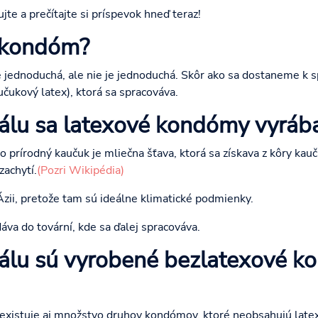
jte a prečítajte si príspevok hneď teraz!
 kondóm?
ednoduchá, ale nie je jednoduchá. Skôr ako sa dostaneme k sp
učukový latex), ktorá sa spracováva.
álu sa latexové kondómy vyráb
o prírodný kaučuk je mliečna šťava, ktorá sa získava z kôry kau
zachytí.
(Pozri Wikipédia)
Ázii, pretože tam sú ideálne klimatické podmienky.
va do tovární, kde sa ďalej spracováva.
iálu sú vyrobené bezlatexové k
istuje aj množstvo druhov kondómov, ktoré neobsahujú latex a