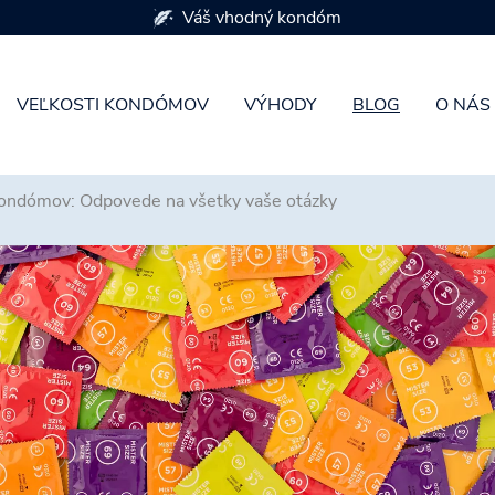
K dispozícii je 7 veľkostí kondómov
VEĽKOSTI KONDÓMOV
VÝHODY
BLOG
O NÁS
kondómov: Odpovede na všetky vaše otázky