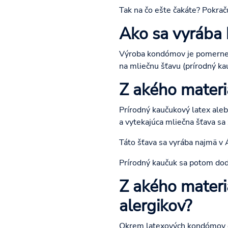
Tak na čo ešte čakáte? Pokraču
Ako sa vyrába
Výroba kondómov je pomerne j
na mliečnu šťavu (prírodný ka
Z akého materi
Prírodný kaučukový latex aleb
a vytekajúca mliečna šťava sa 
Táto šťava sa vyrába najmä v 
Prírodný kaučuk sa potom dodá
Z akého mater
alergikov?
Okrem latexových kondómov ex