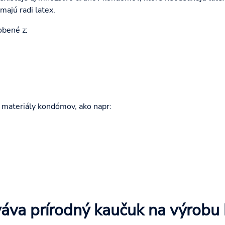
emajú radi latex.
bené z:
 materiály kondómov, ako napr:
váva prírodný kaučuk na výrob