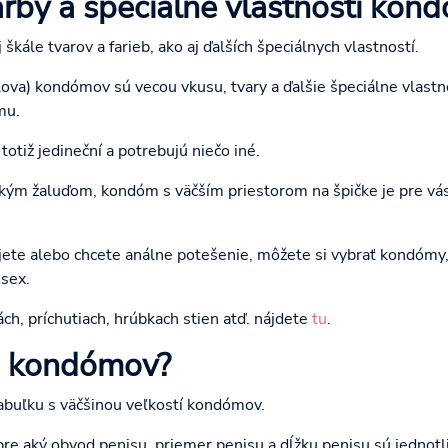
farby a špeciálne vlastnosti kon
škále tvarov a farieb, ako aj ďalších špeciálnych vlastností.
slova) kondómov sú vecou vkusu, tvary a ďalšie špeciálne vlastn
mu.
totiž jedineční a potrebujú niečo iné.
ľkým žaluďom, kondóm s väčším priestorom na špičke je pre vá
jete alebo chcete análne potešenie, môžete si vybrať kondómy, 
 sex.
bách, príchutiach, hrúbkach stien atď. nájdete
tu
.
ti kondómov?
buľku s väčšinou veľkostí kondómov.
 pre aký obvod penisu, priemer penisu a dĺžku penisu sú jednot