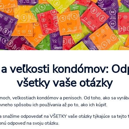
a veľkosti kondómov: Od
všetky vaše otázky
moch, veľkostiach kondómov a penisoch. Od toho, ako sa vyrábaj
vneho spôsobu ich používania až po to, ako ich kúpiť.
a snažíme odpovedať na VŠETKY vaše otázky týkajúce sa tejto
bnú odpoveď na svoju otázku.