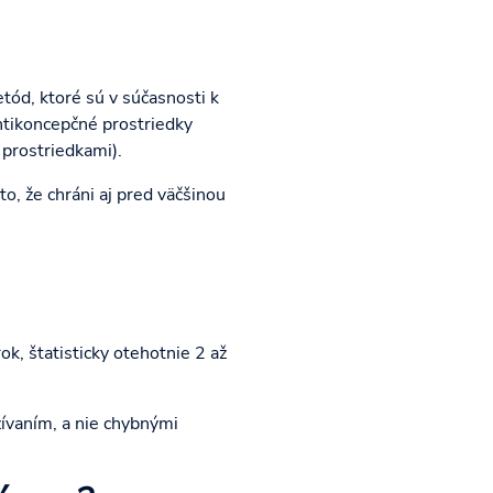
ód, ktoré sú v súčasnosti k
antikoncepčné prostriedky
prostriedkami).
o, že chráni aj pred väčšinou
k, štatisticky otehotnie 2 až
ívaním, a nie chybnými