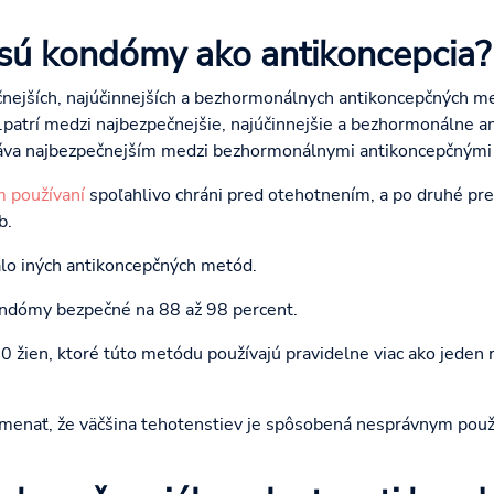
sú kondómy ako antikoncepcia?
nejších, najúčinnejších a bezhormonálnych antikoncepčných met
e ..patrí medzi najbezpečnejšie, najúčinnejšie a bezhormonálne 
táva najbezpečnejším medzi bezhormonálnymi antikoncepčnými 
 používaní
spoľahlivo chráni pred otehotnením, a po druhé pret
b.
álo iných antikoncepčných metód.
ndómy bezpečné na 88 až 98 percent.
 žien, ktoré túto metódu používajú pravidelne viac ako jeden ro
menať, že väčšina tehotenstiev je spôsobená nesprávnym použ