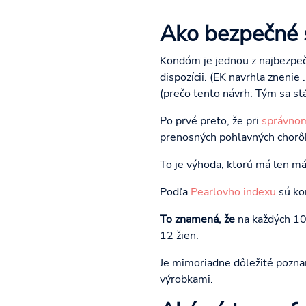
Ako bezpečné 
Kondóm je jednou z najbezpeč
dispozícii. (EK navrhla zneni
(prečo tento návrh: Tým sa s
Po prvé preto, že pri
správnom
prenosných pohlavných chorô
To je výhoda, ktorú má len m
Podľa
Pearlovho indexu
sú ko
To znamená, že
na každých 100
12 žien.
Je mimoriadne dôležité pozna
výrobkami.