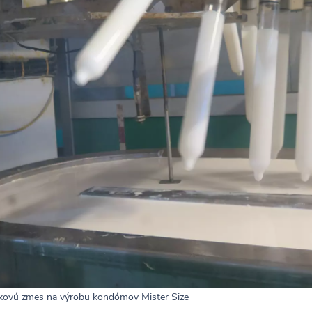
texovú zmes na výrobu kondómov Mister Size