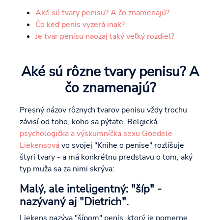
Aké sú tvary penisu? A čo znamenajú?
Čo keď penis vyzerá inak?
Je tvar penisu naozaj taký veľký rozdiel?
Aké sú rôzne tvary penisu? A
čo znamenajú?
Presný názov rôznych tvarov penisu vždy trochu
závisí od toho, koho sa pýtate. Belgická
psychologička a výskumníčka sexu Goedele
Liekensová
vo svojej "Knihe o penise" rozlišuje
štyri tvary - a má konkrétnu predstavu o tom, aký
typ muža sa za nimi skrýva:
Malý, ale inteligentný: "šíp" -
nazývaný aj "Dietrich".
Liekens nazýva "šípom" penis, ktorý je pomerne