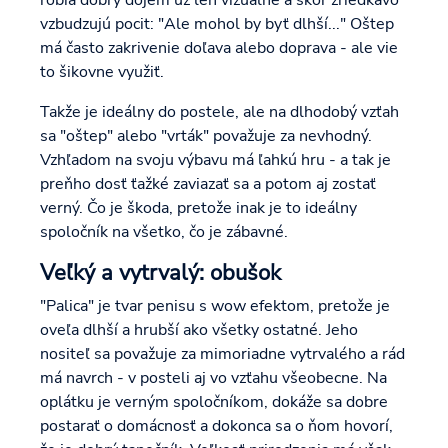
robia dobrý dojem už len vizuálne a skôr zriedkavo
vzbudzujú pocit: "Ale mohol by byť dlhší..." Oštep
má často zakrivenie doľava alebo doprava - ale vie
to šikovne využiť.
Takže je ideálny do postele, ale na dlhodobý vzťah
sa "oštep" alebo "vrták" považuje za nevhodný.
Vzhľadom na svoju výbavu má ľahkú hru - a tak je
preňho dosť ťažké zaviazať sa a potom aj zostať
verný. Čo je škoda, pretože inak je to ideálny
spoločník na všetko, čo je zábavné.
Veľký a vytrvalý: obušok
"Palica" je tvar penisu s wow efektom, pretože je
oveľa dlhší a hrubší ako všetky ostatné. Jeho
nositeľ sa považuje za mimoriadne vytrvalého a rád
má navrch - v posteli aj vo vzťahu všeobecne. Na
oplátku je verným spoločníkom, dokáže sa dobre
postarať o domácnosť a dokonca sa o ňom hovorí,