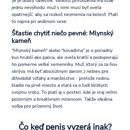
že je dobrý tanečník. Veľkosť prirodzenia má však
jednu nevýhodu: muž s nimi musí byť oveľa
opatrnejší, aby sa rozkoš nezmenila na bolesť. Platí
to najmä pri análnom sexe.
Šťastie chytiť niečo pevné: Mlynský
kameň
"Mlynský kameň" alebo "kovadlina" je o poriadny
kus hrubší ako palica, ale oveľa kratší a podopierajú
ho pomerne veľké semenníky. Muž, ktorý sa za ňou
skrýva, má byť absolútnym darom z nebies pre
dlhodobé vzťahy a manželstvo - pretože rodinu
kladie na prvé miesto a stará sa o ľudí blízkych
svojmu srdcu. To platí aj v posteli, kde je vraj veľmi
pozorným a kreatívnym milencom. Takže ideálna
voľba pre prízemný život.
Čo keď penis vyzerá inak?