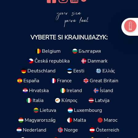
your size
pure feel
VYBERTE SI KRAJINU/JAZYK:
Belgium
България
Česká republika
Danmark
Deutschland
Eesti
Ελλάς
España
France
Great Britain
Hrvatska
Ireland
Ísland
Italia
Κύπρος
Latvija
Lietuva
Luxembourg
Magyarország
Malta
Maroc
Nederland
Norge
Österreich