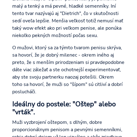
malý a tenký a má pevné, hladké semenníky. Iní
tento tvar nazývajú aj "Dietrich", čo v skutočnosti
sedí oveľa lepšie. Menšia veľkosť totiž nemusí mať
taký wow efekt ako pri veľkom penise, ale ponúka
niekoľko pekných možností počas sexu.
O mužovi, ktorý sa za týmto tvarom penisu skrýva,
sa hovorí, že je dobrý milenec - okrem iného aj
preto, že s menším prirodzeniam si pravdepodobne
dáte viac záležať a ste ochotnejší experimentovať,
aby ste svoju partnerku naozaj potešili. Okrem
toho sa hovorí, že muži so "šípom" sú citliví a dobrí
poslucháči.
Ideálny do postele: "Oštep" alebo
"vrták".
Muži vyzbrojení oštepom, s dlhým, dobre
proporcionálnym penisom a pevnými semenníkmi,