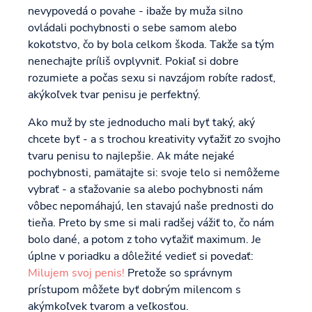
nevypovedá o povahe - ibaže by muža silno
ovládali pochybnosti o sebe samom alebo
kokotstvo, čo by bola celkom škoda. Takže sa tým
nenechajte príliš ovplyvniť. Pokiaľ si dobre
rozumiete a počas sexu si navzájom robíte radosť,
akýkoľvek tvar penisu je perfektný.
Ako muž by ste jednoducho mali byť taký, aký
chcete byť - a s trochou kreativity vyťažiť zo svojho
tvaru penisu to najlepšie. Ak máte nejaké
pochybnosti, pamätajte si: svoje telo si nemôžeme
vybrať - a sťažovanie sa alebo pochybnosti nám
vôbec nepomáhajú, len stavajú naše prednosti do
tieňa. Preto by sme si mali radšej vážiť to, čo nám
bolo dané, a potom z toho vyťažiť maximum. Je
úplne v poriadku a dôležité vedieť si povedať:
Milujem svoj penis!
Pretože so správnym
prístupom môžete byť dobrým milencom s
akýmkoľvek tvarom a veľkosťou.