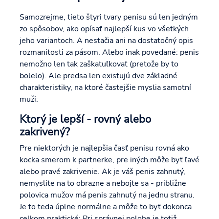
Samozrejme, tieto štyri tvary penisu sú len jedným
zo spôsobov, ako opísať najlepší kus vo všetkých
jeho variantoch. A nestačia ani na dostatočný opis
rozmanitosti za pásom. Alebo inak povedané: penis
nemožno len tak zaškatuľkovať (pretože by to
bolelo). Ale predsa len existujú dve základné
charakteristiky, na ktoré častejšie myslia samotní
muži:
Ktorý je lepší - rovný alebo
zakrivený?
Pre niektorých je najlepšia časť penisu rovná ako
kocka smerom k partnerke, pre iných môže byť ľavé
alebo pravé zakrivenie. Ak je váš penis zahnutý,
nemyslite na to obrazne a nebojte sa - približne
polovica mužov má penis zahnutý na jednu stranu.
Je to teda úplne normálne a môže to byť dokonca
celkom praktické: Pri správnej polohe je totiž