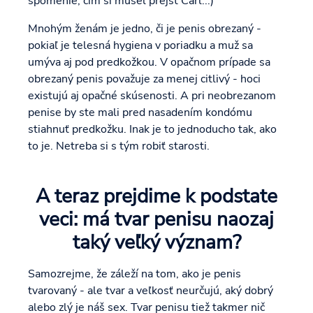
spomenie, čím si musel prejsť Carl...)
Mnohým ženám je jedno, či je penis obrezaný -
pokiaľ je telesná hygiena v poriadku a muž sa
umýva aj pod predkožkou. V opačnom prípade sa
obrezaný penis považuje za menej citlivý - hoci
existujú aj opačné skúsenosti. A pri neobrezanom
penise by ste mali pred nasadením kondómu
stiahnuť predkožku. Inak je to jednoducho tak, ako
to je. Netreba si s tým robiť starosti.
A teraz prejdime k podstate
veci: má tvar penisu naozaj
taký veľký význam?
Samozrejme, že záleží na tom, ako je penis
tvarovaný - ale tvar a veľkosť neurčujú, aký dobrý
alebo zlý je náš sex. Tvar penisu tiež takmer nič