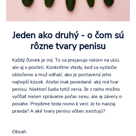
Jeden ako druhý - o čom sú
rôzne tvary penisu
Každý človek je iný. To sa prejavuje nielen na ulici,
ale aj v posteli. Konkrétne vtedy, keď sa vyzlečie
oblečenie a muž odhalí, ako je postavený jeho
najlepší kúsok. Alebo inak povedané: aký má tvar
penisu. Niektorí ľudia totiž veria, že z neho možno
vyčítať nielen správanie počas sexu, ale aj závery o
povahe. Prejdime teda rovno k veci: Je to naozaj
pravda? A aké tvary penisu vôbec existujú?
Obsah: