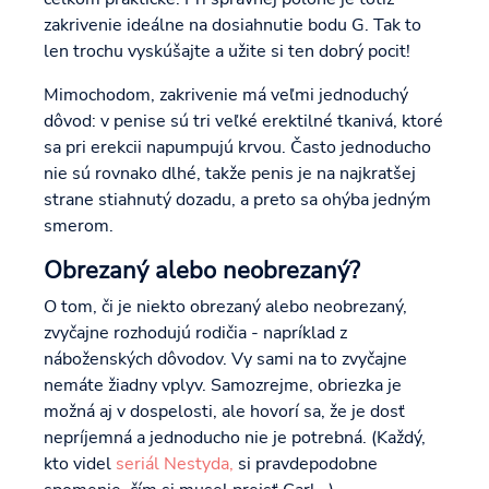
zakrivenie ideálne na dosiahnutie bodu G. Tak to
len trochu vyskúšajte a užite si ten dobrý pocit!
Mimochodom, zakrivenie má veľmi jednoduchý
dôvod: v penise sú tri veľké erektilné tkanivá, ktoré
sa pri erekcii napumpujú krvou. Často jednoducho
nie sú rovnako dlhé, takže penis je na najkratšej
strane stiahnutý dozadu, a preto sa ohýba jedným
smerom.
Obrezaný alebo neobrezaný?
O tom, či je niekto obrezaný alebo neobrezaný,
zvyčajne rozhodujú rodičia - napríklad z
náboženských dôvodov. Vy sami na to zvyčajne
nemáte žiadny vplyv. Samozrejme, obriezka je
možná aj v dospelosti, ale hovorí sa, že je dosť
nepríjemná a jednoducho nie je potrebná. (Každý,
kto videl
seriál Nestyda,
si pravdepodobne