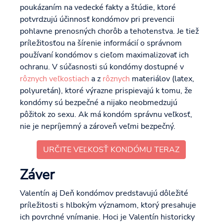
poukázaním na vedecké fakty a štúdie, ktoré
potvrdzujú účinnosť kondómov pri prevencii
pohlavne prenosných chorôb a tehotenstva. Je tiež
príležitosťou na šírenie informácií o správnom
používaní kondómov s cieľom maximalizovať ich
ochranu. V súčasnosti sú kondómy dostupné v
rôznych veľkostiach
a z
rôznych
materiálov (latex,
polyuretán), ktoré výrazne prispievajú k tomu, že
kondómy sú bezpečné a nijako neobmedzujú
pôžitok zo sexu. Ak má kondóm správnu veľkosť,
nie je nepríjemný a zároveň veľmi bezpečný.
URČITE VEĽKOSŤ KONDÓMU TERAZ
Záver
Valentín aj Deň kondómov predstavujú dôležité
príležitosti s hlbokým významom, ktorý presahuje
ich povrchné vnímanie. Hoci je Valentín historicky