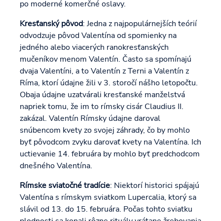
po moderné komerčné oslavy.
Kresťanský pôvod
: Jedna z najpopulárnejších teórií
odvodzuje pôvod Valentína od spomienky na
jedného alebo viacerých ranokresťanských
mučeníkov menom Valentín. Často sa spomínajú
dvaja Valentíni, a to Valentín z Terni a Valentín z
Ríma, ktorí údajne žili v 3. storočí nášho letopočtu.
Obaja údajne uzatvárali kresťanské manželstvá
napriek tomu, že im to rímsky cisár Claudius II.
zakázal. Valentín Rímsky údajne daroval
snúbencom kvety zo svojej záhrady, čo by mohlo
byť pôvodcom zvyku darovať kvety na Valentína. Ich
uctievanie 14. februára by mohlo byť predchodcom
dnešného Valentína.
Rímske sviatočné tradície
: Niektorí historici spájajú
Valentína s rímskym sviatkom Lupercalia, ktorý sa
slávil od 13. do 15. februára. Počas tohto sviatku