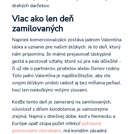
drahých darčekov.
Viac ako len deň
zamilovaných
Napriek komercionalizácii zostáva jadrom Valentína
láska a uznanie pre našich blízkych. Je to deň, ktorý
nám pripomína, že máme prejavovať láskyplné
gestá a pestovať vzťahy, ktoré sú pre nás dôležité -
či už ide o partnerov, priateľov alebo členov rodiny.
Toto jadro Valentína je najdôležitejšie, aby ste
svojim blízkym urobili radosť aj bez míňania peňazí,
hoci len niekoľkými milými slovami.
Keďže tento deň je zameraný na zamilovaných,
súvislosť s dňom kondolencie je samozrejme
zrejmá. Najmä v dnešnej dobe, keď v Nemecku a
Európe opäť stúpa počet infekcií
pohlavne
prenosnými chorobami
, má kondóm zásadný