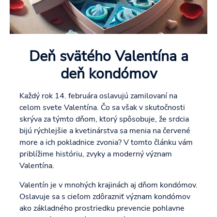
Deň svätého Valentína a
deň kondómov
Každý rok 14. februára oslavujú zamilovaní na
celom svete Valentína. Čo sa však v skutočnosti
skrýva za týmto dňom, ktorý spôsobuje, že srdcia
bijú rýchlejšie a kvetinárstva sa menia na červené
more a ich pokladnice zvonia? V tomto článku vám
priblížime históriu, zvyky a moderný význam
Valentína.
Valentín je v mnohých krajinách aj dňom kondómov.
Oslavuje sa s cieľom zdôrazniť význam kondómov
ako základného prostriedku prevencie pohlavne