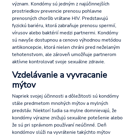
význam. Kondómy sú jedným z najúčinnejších
prostriedkov prevencie prenosu pohlavne
prenosných chorôb vrátane HIV. Predstavujú
fyzickú bariéru, ktorá zabraňuje prenosu spermií,
vírusov alebo baktérií medzi partnermi. Kondómy
sú navyše dostupnou a cenovo výhodnou metódou
antikoncepcie, ktorá nielen chráni pred neželaným
tehotenstvom, ale zároveň umožňuje partnerom
aktívne kontrolovať svoje sexuálne zdravie.
Vzdelávanie a vyvracanie
mýtov
Napriek svojej účinnosti a dôležitosti sú kondómy
stále predmetom mnohých mýtov a mylných
predstáv. Niektorí ľudia sa mylne domnievajú, že
kondómy výrazne znižujú sexuálne potešenie alebo
že sú pri správnom používaní neúčinné. Deň
kondómov slúži na vyvrátenie takýchto mýtov