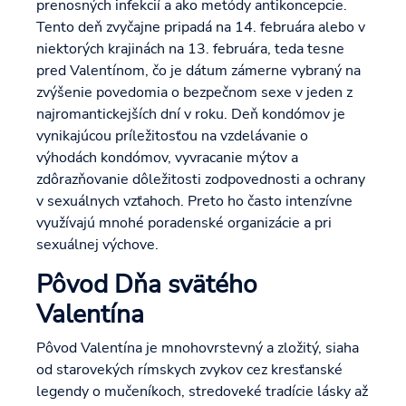
prenosných infekcií a ako metódy antikoncepcie.
Tento deň zvyčajne pripadá na 14. februára alebo v
niektorých krajinách na 13. februára, teda tesne
pred Valentínom, čo je dátum zámerne vybraný na
zvýšenie povedomia o bezpečnom sexe v jeden z
najromantickejších dní v roku. Deň kondómov je
vynikajúcou príležitosťou na vzdelávanie o
výhodách kondómov, vyvracanie mýtov a
zdôrazňovanie dôležitosti zodpovednosti a ochrany
v sexuálnych vzťahoch. Preto ho často intenzívne
využívajú mnohé poradenské organizácie a pri
sexuálnej výchove.
Pôvod Dňa svätého
Valentína
Pôvod Valentína je mnohovrstevný a zložitý, siaha
od starovekých rímskych zvykov cez kresťanské
legendy o mučeníkoch, stredoveké tradície lásky až