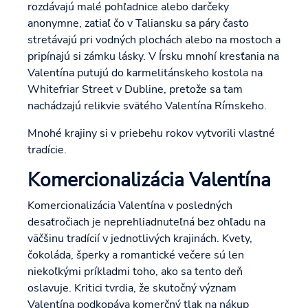
rozdávajú malé pohľadnice alebo darčeky
anonymne, zatiaľ čo v Taliansku sa páry často
stretávajú pri vodných plochách alebo na mostoch a
pripínajú si zámku lásky. V Írsku mnohí kresťania na
Valentína putujú do karmelitánskeho kostola na
Whitefriar Street v Dubline, pretože sa tam
nachádzajú relikvie svätého Valentína Rímskeho.
Mnohé krajiny si v priebehu rokov vytvorili vlastné
tradície.
Komercionalizácia Valentína
Komercionalizácia Valentína v posledných
desaťročiach je neprehliadnuteľná bez ohľadu na
väčšinu tradícií v jednotlivých krajinách. Kvety,
čokoláda, šperky a romantické večere sú len
niekoľkými príkladmi toho, ako sa tento deň
oslavuje. Kritici tvrdia, že skutočný význam
Valentína podkopáva komerčný tlak na nákup