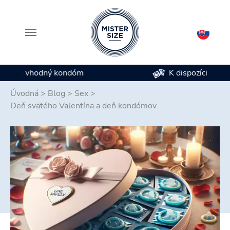
K dispozícii je 7 veľkostí kondómov
Skip to main content
Úvodná
>
Blog
>
Sex
>
Deň svätého Valentína a deň kondómov