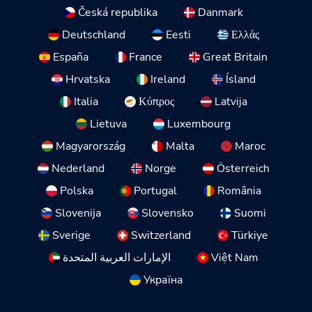
Česká republika
Danmark
Deutschland
Eesti
Ελλάς
España
France
Great Britain
Hrvatska
Ireland
Ísland
Italia
Κύπρος
Latvija
Lietuva
Luxembourg
Magyarország
Malta
Maroc
Nederland
Norge
Österreich
Polska
Portugal
România
Slovenija
Slovensko
Suomi
Sverige
Switzerland
Türkiye
الإمارات العربية المتحدة
Việt Nam
Україна