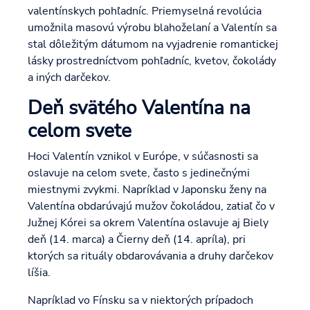
valentínskych pohľadníc. Priemyselná revolúcia
umožnila masovú výrobu blahoželaní a Valentín sa
stal dôležitým dátumom na vyjadrenie romantickej
lásky prostredníctvom pohľadníc, kvetov, čokolády
a iných darčekov.
Deň svätého Valentína na
celom svete
Hoci Valentín vznikol v Európe, v súčasnosti sa
oslavuje na celom svete, často s jedinečnými
miestnymi zvykmi. Napríklad v Japonsku ženy na
Valentína obdarúvajú mužov čokoládou, zatiaľ čo v
Južnej Kórei sa okrem Valentína oslavuje aj Biely
deň (14. marca) a Čierny deň (14. apríla), pri
ktorých sa rituály obdarovávania a druhy darčekov
líšia.
Napríklad vo Fínsku sa v niektorých prípadoch