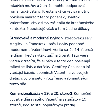
plodnosti sa konali rôzne rituály vrátane žrebovania
mladých mužov a žien, čo mohlo podporovať
romantické vzťahy. Kresťanská cirkev sa možno
pokúsila nahradiť tento pohanský sviatok
Valentínom, aby oslavy začlenila do kresťanského
kontextu. Neexistujú však o tom žiadne dôkazy.
Stredoveké a moderné zvyky
: V stredoveku sa v
Anglicku a Francúzsku začali zvyky podobné
modernému Valentínovi. Verilo sa, že 14. február
je dňom, keď sa vtáky začínajú páriť. Táto viera
viedla k tradícii, že si páry v tento deň posielajú
milostné listy a darčeky. Geoffrey Chaucer a iní
vtedajší básnici spomínali Valentína vo svojich
dielach, čo prispelo k rozšíreniu a romantizácii
tohto dňa.
Komercionalizácia v 19. a 20. storočí
: Komerčné
využitie dňa svätého Valentína sa začalo v 19.
storočí, keď sa stal populárnym predaj