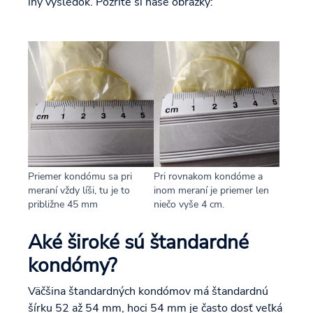
iný výsledok. Pozrite si naše obrázky:
Priemer kondómu sa pri
Pri rovnakom kondóme a
meraní vždy líši, tu je to
inom meraní je priemer len
približne 45 mm
niečo vyše 4 cm.
Aké široké sú štandardné
kondómy?
Väčšina štandardných kondómov má štandardnú
šírku 52 až 54 mm, hoci 54 mm je často dosť veľká