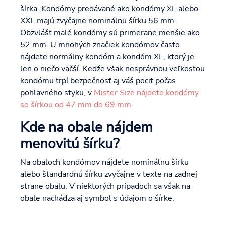
šírka. Kondómy predávané ako kondómy XL alebo
XXL majú zvyčajne nominálnu šírku 56 mm.
Obzvlášť malé kondómy sú primerane menšie ako
52 mm. U mnohých značiek kondómov často
nájdete normálny kondóm a kondóm XL, ktorý je
len o niečo väčší. Keďže však nesprávnou veľkosťou
kondómu trpí bezpečnosť aj váš pocit počas
pohlavného styku, v
Mister Size nájdete kondómy
so šírkou od 47 mm do 69 mm
.
Kde na obale nájdem
menovitú šírku?
Na obaloch kondómov nájdete nominálnu šírku
alebo štandardnú šírku zvyčajne v texte na zadnej
strane obalu. V niektorých prípadoch sa však na
obale nachádza aj symbol s údajom o šírke.