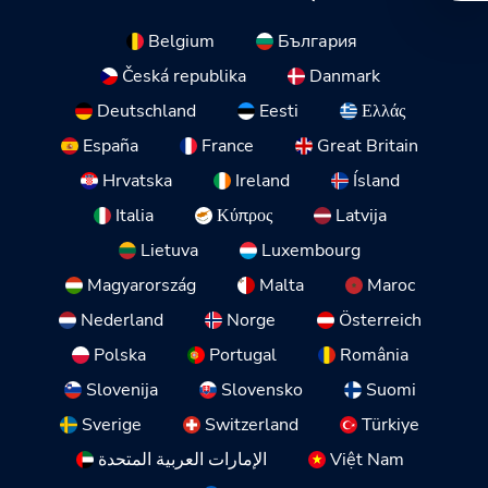
Belgium
България
Česká republika
Danmark
Deutschland
Eesti
Ελλάς
España
France
Great Britain
Hrvatska
Ireland
Ísland
Italia
Κύπρος
Latvija
Lietuva
Luxembourg
Magyarország
Malta
Maroc
Nederland
Norge
Österreich
Polska
Portugal
România
Slovenija
Slovensko
Suomi
Sverige
Switzerland
Türkiye
الإمارات العربية المتحدة
Việt Nam