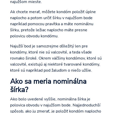
najužšom mieste.
Ak chcete merať, môžete kondóm položiť úplne
naplocho a potom určiť šírku v najužšom bode
napríklad pomocou pravítka a máte nominálnu
šírku, pretože ležiac naplocho máte presne
polovicu obvodu kondómu.
Najužší bod je samozrejme dôležitý len pre
kondómy, ktoré nie sú valcovité, a teda všade
rovnako široké. Okrem väčšiny kondómov, ktoré sú
valcovité, existujú aj niektoré tvarované kondómy,
ktoré sú napríklad pod žaluďom o niečo užšie.
Ako sa meria nominálna
šírka?
Ako bolo uvedené vyššie, nominálna šírka je
polovica obvodu v najužšom bode. Najjednoduchší
spôsob, ako ju zmerať, je položiť kondóm naplocho