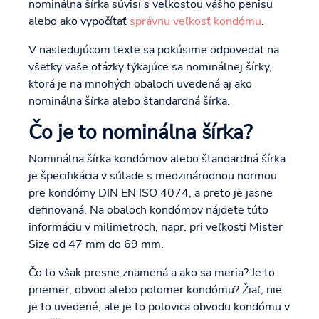
nominálna šírka súvisí s veľkosťou vášho penisu
alebo ako vypočítať
správnu veľkosť kondómu
.
V nasledujúcom texte sa pokúsime odpovedať na
všetky vaše otázky týkajúce sa nominálnej šírky,
ktorá je na mnohých obaloch uvedená aj ako
nominálna šírka alebo štandardná šírka.
Čo je to nominálna šírka?
Nominálna šírka kondómov alebo štandardná šírka
je špecifikácia v súlade s medzinárodnou normou
pre kondómy DIN EN ISO 4074, a preto je jasne
definovaná. Na obaloch kondómov nájdete túto
informáciu v milimetroch, napr. pri veľkosti Mister
Size od 47 mm do 69 mm.
Čo to však presne znamená a ako sa meria? Je to
priemer, obvod alebo polomer kondómu? Žiaľ, nie
je to uvedené, ale je to polovica obvodu kondómu v