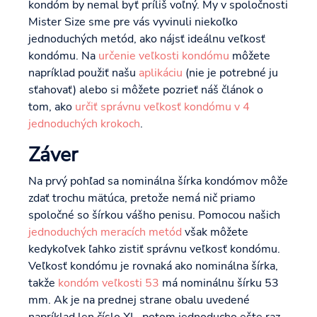
kondóm by nemal byť príliš voľný. My v spoločnosti
Mister Size sme pre vás vyvinuli niekoľko
jednoduchých metód, ako nájsť ideálnu veľkosť
kondómu. Na
určenie veľkosti kondómu
môžete
napríklad použiť našu
aplikáciu
(nie je potrebné ju
sťahovať) alebo si môžete pozrieť náš článok o
tom, ako
určiť správnu veľkosť kondómu v 4
jednoduchých krokoch
.
Záver
Na prvý pohľad sa nominálna šírka kondómov môže
zdať trochu mätúca, pretože nemá nič priamo
spoločné so šírkou vášho penisu. Pomocou našich
jednoduchých meracích metód
však môžete
kedykoľvek ľahko zistiť správnu veľkosť kondómu.
Veľkosť kondómu je rovnaká ako nominálna šírka,
takže
kondóm veľkosti 53
má nominálnu šírku 53
mm. Ak je na prednej strane obalu uvedené