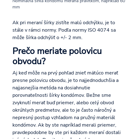
Nominálna šírka kondómu meraná pravítkom, napríklad 60
mm
Ak pri meraní šírky zistíte malú odchýlku, je to
stále v rámci normy. Podľa normy ISO 4074 sa
môže šírka odchýliť o +/- 2 mm.
Prečo meriate polovicu
obvodu?
Aj keď môže na prvý pohľad znieť mätúco merať
presne polovicu obvodu, je to najjednoduchšia a
najjasnejšia metóda na dosiahnutie
porovnateľnosti šírky kondómov. Bežne sme
zvyknutí merať buď priemer, alebo celý obvod
okrúhlych predmetov, ale to je často náročný a
nepresný postup vzhľadom na pružný materiál
kondómov. Ak by ste napríklad merali priemer,
pravdepodobne by ste pri každom meraní dostali