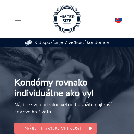
K dispozícii je 7 veľkostí kondómov
Skip to main content
Kondómy rovnako
individuálne ako vy!
Nájdite svoju ideálnu veľkosť a zažite najlepší
sex svojho života.
NÁJDITE SVOJU VEĽKOSŤ