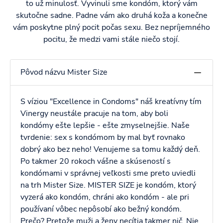
to už minulosť. Vyvinuli sme kondóm, ktorý vám
skutočne sadne. Padne vám ako druhá koža a konečne
vám poskytne plný pocit počas sexu. Bez nepríjemného
pocitu, že medzi vami stále niečo stojí.
Pôvod názvu Mister Size
S víziou "Excellence in Condoms" náš kreatívny tím
Vinergy neustále pracuje na tom, aby boli
kondómy ešte lepšie - ešte zmyselnejšie. Naše
tvrdenie: sex s kondómom by mal byť rovnako
dobrý ako bez neho! Venujeme sa tomu každý deň.
Po takmer 20 rokoch vášne a skúseností s
kondómami v správnej veľkosti sme preto uviedli
na trh Mister Size. MISTER SIZE je kondóm, ktorý
vyzerá ako kondóm, chráni ako kondóm - ale pri
používaní vôbec nepôsobí ako bežný kondóm.
Prečo? Pretože muži a ženy necítia takmer nič. Nie