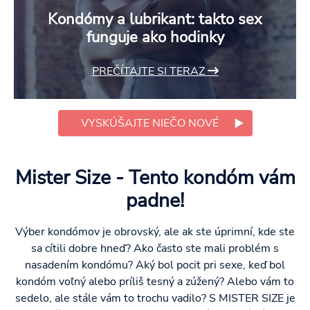
Kondómy a lubrikant: takto sex
funguje ako hodinky
PREČÍTAJTE SI TERAZ
VYSKÚŠAJTE NIEČO NOVÉ
Mister Size - Tento kondóm vám
padne!
Výber kondómov je obrovský, ale ak ste úprimní, kde ste
sa cítili dobre hneď? Ako často ste mali problém s
nasadením kondómu? Aký bol pocit pri sexe, keď bol
kondóm voľný alebo príliš tesný a zúžený? Alebo vám to
sedelo, ale stále vám to trochu vadilo? S MISTER SIZE je