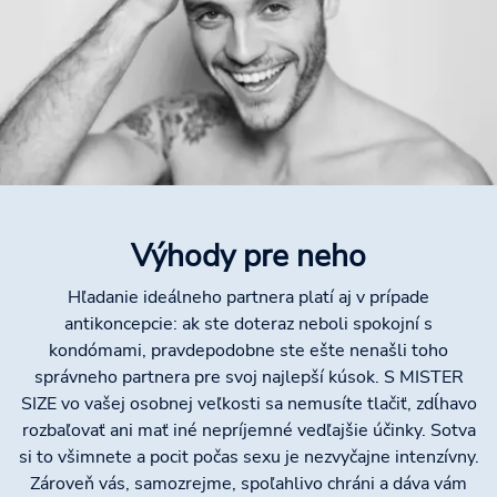
Výhody pre neho
Hľadanie ideálneho partnera platí aj v prípade
antikoncepcie: ak ste doteraz neboli spokojní s
kondómami, pravdepodobne ste ešte nenašli toho
správneho partnera pre svoj najlepší kúsok. S MISTER
SIZE vo vašej osobnej veľkosti sa nemusíte tlačiť, zdĺhavo
rozbaľovať ani mať iné nepríjemné vedľajšie účinky. Sotva
si to všimnete a pocit počas sexu je nezvyčajne intenzívny.
Zároveň vás, samozrejme, spoľahlivo chráni a dáva vám