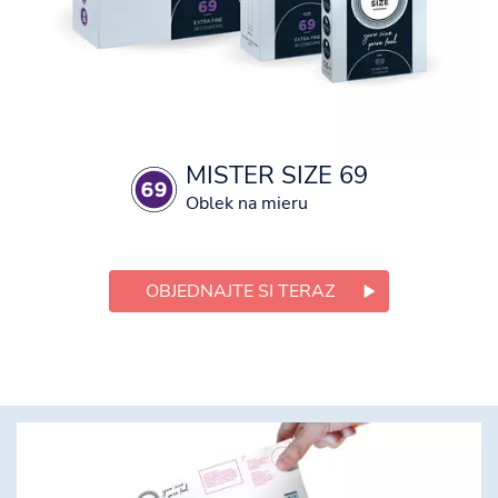
MISTER SIZE 69
Oblek na mieru
OBJEDNAJTE SI TERAZ