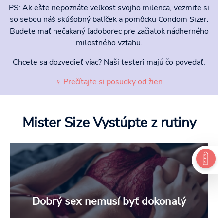
PS: Ak ešte nepoznáte veľkosť svojho milenca, vezmite si
so sebou náš skúšobný balíček a pomôcku Condom Sizer.
Budete mať nečakaný ľadoborec pre začiatok nádherného
milostného vzťahu.
Chcete sa dozvedieť viac? Naši testeri majú čo povedať.
♀ Prečítajte si posudky od žien
Mister Size Vystúpte
z rutiny
Dobrý sex nemusí byť dokonalý