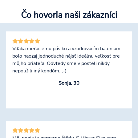
Čo hovoria naši zákazníci
Vďaka meraciemu pásiku a vzorkovacím baleniam
bolo naozaj jednoduché nájsť ideálnu veľkosť pre
môjho priateľa. Odvtedy sme v posteli nikdy
nepoužili iný kondóm. ;-)
Sonja, 30
Môj penis je pomerne štíhly. S Mister Size som