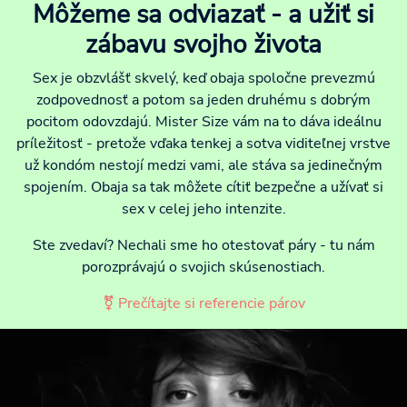
Môžeme sa odviazať - a užiť si
zábavu svojho života
Sex je obzvlášť skvelý, keď obaja spoločne prevezmú
zodpovednosť a potom sa jeden druhému s dobrým
pocitom odovzdajú. Mister Size vám na to dáva ideálnu
príležitosť - pretože vďaka tenkej a sotva viditeľnej vrstve
už kondóm nestojí medzi vami, ale stáva sa jedinečným
spojením. Obaja sa tak môžete cítiť bezpečne a užívať si
sex v celej jeho intenzite.
Ste zvedaví? Nechali sme ho otestovať páry - tu nám
porozprávajú o svojich skúsenostiach.
⚧ Prečítajte si referencie párov