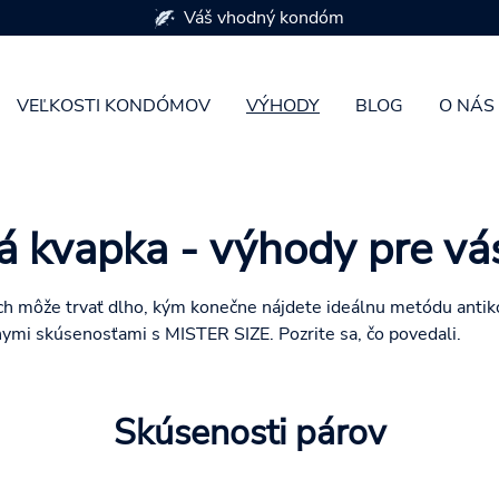
dóm
VEĽKOSTI KONDÓMOV
VÝHODY
BLOG
O NÁS
 kvapka - výhody pre vá
ch môže trvať dlho, kým konečne nájdete ideálnu metódu antiko
ymi skúsenosťami s MISTER SIZE. Pozrite sa, čo povedali.
Skúsenosti párov