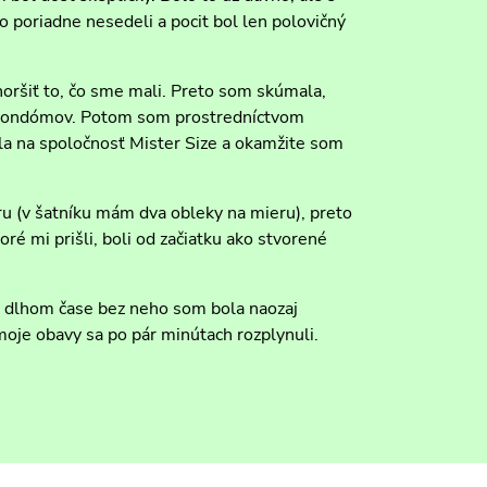
poriadne nesedeli a pocit bol len polovičný
oršiť to, čo sme mali. Preto som skúmala,
ka kondómov. Potom som prostredníctvom
ila na spoločnosť Mister Size a okamžite som
ru (v šatníku mám dva obleky na mieru), preto
ré mi prišli, boli od začiatku ako stvorené
 dlhom čase bez neho som bola naozaj
moje obavy sa po pár minútach rozplynuli.