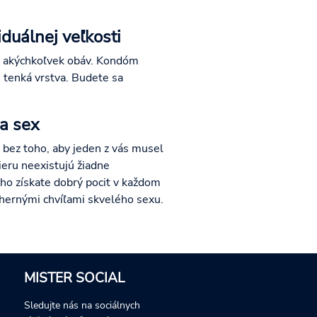
duálnej veľkosti
ez akýchkoľvek obáv. Kondóm
i tenká vrstva. Budete sa
na sex
e bez toho, aby jeden z vás musel
eru neexistujú žiadne
ho získate dobrý pocit v každom
dhernými chvíľami skvelého sexu.
MISTER SOCIAL
Sledujte nás na sociálnych