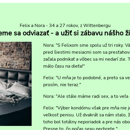
Felix a Nora - 34 a 27 rokov, z Wittenbergu
me sa odviazať - a užiť si zábavu nášho ži
Nora: "S Felixom sme spolu už tri roky. Vä
pred šiestimi mesiacmi som sa presťahova
začala podnikať a vôbec sa mi nedarí zle.
málo času na dieťa!"
Felix: "U mňa je to podobné, a preto sa ve
prosím, nie teraz."
Nora: "Ale stále máme radi sex, a to veľa
Felix: "Výber kondómu však pre mňa nie 
veľkosť penisu. Už dvakrát sa nám stalo,
toho bol totálny neporiadok a pre nás obo
Presne to, čo počas sexu nechcete."