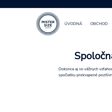
Váš vhodný kon
ÚVODNÁ
OBCHOD
Skip to main content
Spoločná
Dokonca aj vo vážnych vzťaho
spočiatku prekvapené pozitívn