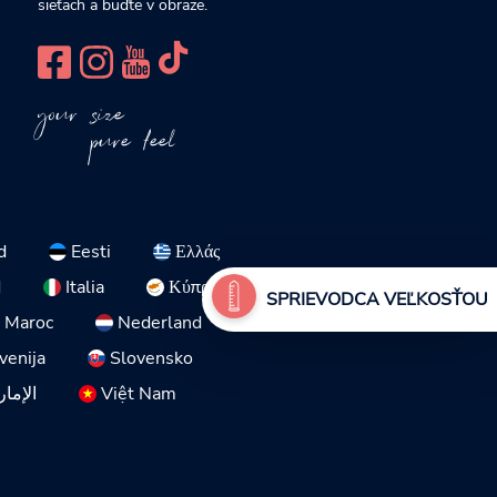
sieťach a buďte v obraze.
your size
pure feel
d
Eesti
Ελλάς
d
Italia
Κύπρος
SPRIEVODCA VEĽKOSŤOU
Maroc
Nederland
venija
Slovensko
الإمار
Việt Nam