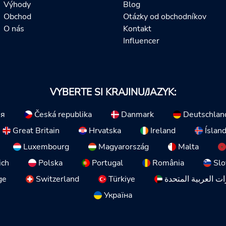
Výhody
Blog
Obchod
Otázky od obchodníkov
O nás
Kontakt
Influencer
VYBERTE SI KRAJINU/JAZYK:
ия
Česká republika
Danmark
Deutschlan
Great Britain
Hrvatska
Ireland
Íslan
Luxembourg
Magyarország
Malta
ich
Polska
Portugal
România
Slo
ge
Switzerland
Türkiye
ات العربية المتحدة
Україна