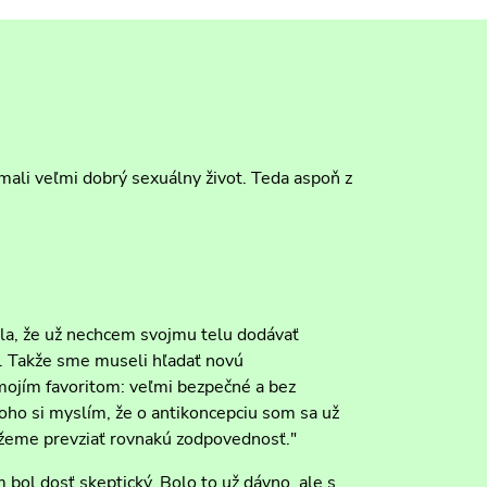
mali veľmi dobrý sexuálny život. Teda aspoň z
la, že už nechcem svojmu telu dodávať
y. Takže sme museli hľadať novú
mojím favoritom: veľmi bezpečné a bez
ho si myslím, že o antikoncepciu som sa už
žeme prevziať rovnakú zodpovednosť."
bol dosť skeptický. Bolo to už dávno, ale s