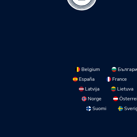
Belgium
Българ
España
France
Latvija
Lietuva
Norge
Österre
Suomi
Sveri