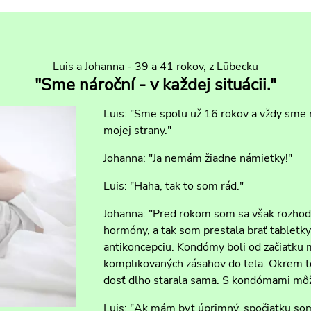
Luis a Johanna - 39 a 41 rokov, z Lübecku
"Sme nároční - v každej situácii."
Luis: "Sme spolu už 16 rokov a vždy sme 
mojej strany."
Johanna: "Ja nemám žiadne námietky!"
Luis: "Haha, tak to som rád."
Johanna: "Pred rokom som sa však rozhod
hormóny, a tak som prestala brať tabletk
antikoncepciu. Kondómy boli od začiatku 
komplikovaných zásahov do tela. Okrem to
dosť dlho starala sama. S kondómami mô
Luis: "Ak mám byť úprimný, spočiatku som 