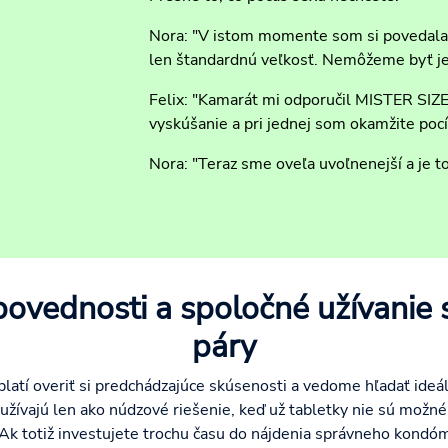
Nora: "V istom momente som si povedala
len štandardnú veľkosť. Nemôžeme byť jedi
Felix: "Kamarát mi odporučil MISTER SIZE.
vyskúšanie a pri jednej som okamžite pocíti
Nora: "Teraz sme oveľa uvoľnenejší a je to
ovednosti a spoločné užívanie 
páry
latí overiť si predchádzajúce skúsenosti a vedome hľadať ide
žívajú len ako núdzové riešenie, keď už tabletky nie sú možné 
Ak totiž investujete trochu času do nájdenia správneho kondóm