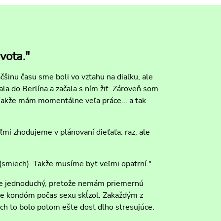
vota."
čšinu času sme boli vo vzťahu na diaľku, ale
la do Berlína a začala s ním žiť. Zároveň som
 Takže mám momentálne veľa práce... a tak
ľmi zhodujeme v plánovaní dieťaťa: raz, ale
 (smiech). Takže musíme byť veľmi opatrní."
je jednoduchý, pretože nemám priemernú
 že kondóm počas sexu skĺzol. Zakaždým z
ch to bolo potom ešte dosť dlho stresujúce.