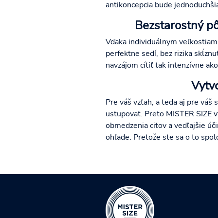
antikoncepcia bude jednoduchši
Bezstarostný pô
Vďaka individuálnym veľkostiam
perfektne sedí, bez rizika skĺzn
navzájom cítiť tak intenzívne a
Vytvo
Pre váš vzťah, a teda aj pre váš
ustupovať. Preto MISTER SIZE v
obmedzenia citov a vedľajšie ú
ohľade. Pretože ste sa o to spo