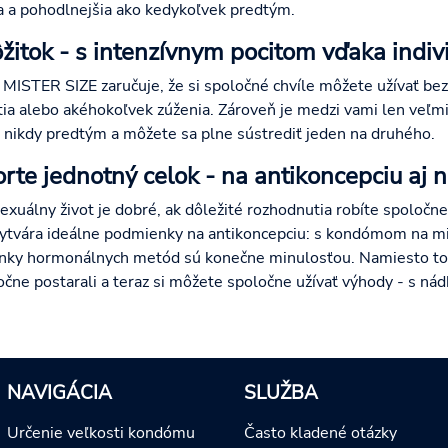
a a pohodlnejšia ako kedykoľvek predtým.
žitok - s intenzívnym pocitom vďaka indivi
 MISTER SIZE zaručuje, že si spoločné chvíle môžete užívať b
utia alebo akéhokoľvek zúženia. Zároveň je medzi vami len veľm
ko nikdy predtým a môžete sa plne sústrediť jeden na druhého.
rte jednotný celok - na antikoncepciu aj 
 sexuálny život je dobré, ak dôležité rozhodnutia robíte spoločn
ytvára ideálne podmienky na antikoncepciu: s kondómom na mi
činky hormonálnych metód sú konečne minulosťou. Namiesto to
ločne postarali a teraz si môžete spoločne užívať výhody - s ná
NAVIGÁCIA
SLUŽBA
Určenie veľkosti kondómu
Často kladené otázky