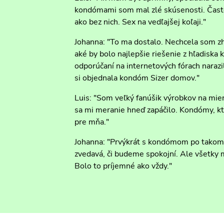
kondómami som mal zlé skúsenosti. Často 
ako bez nich. Sex na vedľajšej koľaji."
Johanna: "To ma dostalo. Nechcela som zh
aké by bolo najlepšie riešenie z hľadis
odporúčaní na internetových fórach naraz
si objednala kondóm Sizer domov."
Luis: "Som veľký fanúšik výrobkov na mie
sa mi meranie hneď zapáčilo. Kondómy, kto
pre mňa."
Johanna: "Prvýkrát s kondómom po takom
zvedavá, či budeme spokojní. Ale všetky 
Bolo to príjemné ako vždy."