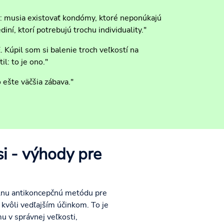
: musia existovať kondómy, ktoré neponúkajú
ní, ktorí potrebujú trochu individuality."
 Kúpil som si balenie troch veľkostí na
l: to je ono."
 ešte väčšia zábava."
si - výhody pre
álnu antikoncepčnú metódu pre
kvôli vedľajším účinkom. To je
u v správnej veľkosti,