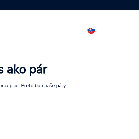
K 
s ako pár
ncepcie. Preto boli naše páry