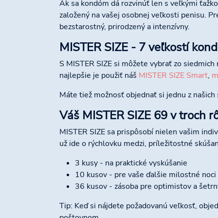
Ak sa kondóm dá rozvinúť len s veľkými ťažkos
založený na vašej osobnej veľkosti penisu. P
bezstarostný, prirodzený a intenzívny.
MISTER SIZE - 7 veľkostí kond
S MISTER SIZE si môžete vybrať zo siedmich
najlepšie je použiť náš
MISTER SIZE Smart
,
m
Máte tiež možnosť objednať si jednu z našich 
Váš MISTER SIZE 69 v troch rô
MISTER SIZE sa prispôsobí nielen vašim indiv
už ide o rýchlovku medzi, príležitostné skúšan
3 kusy - na praktické vyskúšanie
10 kusov - pre vaše ďalšie milostné noci
36 kusov - zásoba pre optimistov a šetrn
Tip: Keď si nájdete požadovanú veľkosť, objed
poštovnom.