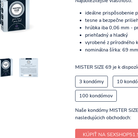
Najdôležitejšie vlastnosti:
ideálne prispôsobenie pr
tesne a bezpečne prilie
hrúbka iba 0,06 mm - pr
priehľadný a hladký
vyrobené z prírodného 
nominálna šírka: 69 m
MISTER SIZE 69 je k dispozíc
3 kondómy
10 kond
100 kondómov
Naše kondómy MISTER SIZE 6
nasledujúcich obchodoch:
KÚPIŤ NA SEXSHOP51.