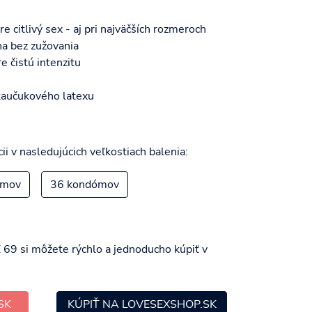
e citlivý sex - aj pri najväčších rozmeroch
ha bez zužovania
e čistú intenzitu
kaučukového latexu
m
ii v nasledujúcich veľkostiach balenia:
ómov
36 kondómov
9 si môžete rýchlo a jednoducho kúpiť v
SK
KÚPIŤ NA LOVESEXSHOP.SK