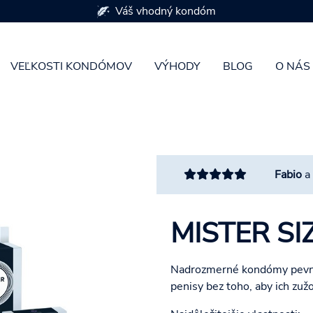
Váš vhodný kondóm
VEĽKOSTI KONDÓMOV
VÝHODY
BLOG
O NÁS
Fabio
a
MISTER SI
Nadrozmerné kondómy pevne 
penisy bez toho, aby ich zužo