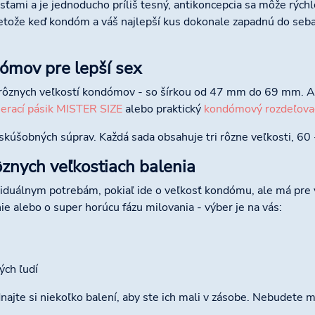
ťami a je jednoducho príliš tesný, antikoncepcia sa môže rýchl
retože keď kondóm a váš najlepší kus dokonale zapadnú do seba,
ómov pre lepší sex
 rôznych veľkostí kondómov - so šírkou od 47 mm do 69 mm. Ak
erací pásik MISTER SIZE
alebo praktický
kondómový rozdeľova
skúšobných súprav. Každá sada obsahuje tri rôzne veľkosti, 60 
znych veľkostiach balenia
iduálnym potrebám, pokiaľ ide o veľkosť kondómu, ale má pre vá
ie alebo o super horúcu fázu milovania - výber je na vás:
ých ľudí
najte si niekoľko balení, aby ste ich mali v zásobe. Nebudete m