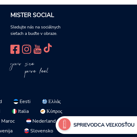
MISTER SOCIAL
Sledujte nás na sociálnych
sieťach a buďte v obraze.
your size
pure feel
d
Eesti
Ελλάς
d
Italia
Κύπρος
Maroc
Nederland
SPRIEVODCA VEĽKOSŤOU
venija
Slovensko