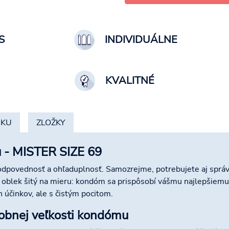
S
INDIVIDUÁLNE
KVALITNÉ
BKU
ZLOŽKY
u - MISTER SIZE 69
zodpovednosť a ohľaduplnosť. Samozrejme, potrebujete aj správn
 oblek šitý na mieru: kondóm sa prispôsobí vášmu najlepšiemu
h účinkov, ale s čistým pocitom.
sobnej veľkosti kondómu