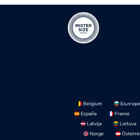
Belgium
Българ
España
France
Latvija
Lietuva
Norge
Österre