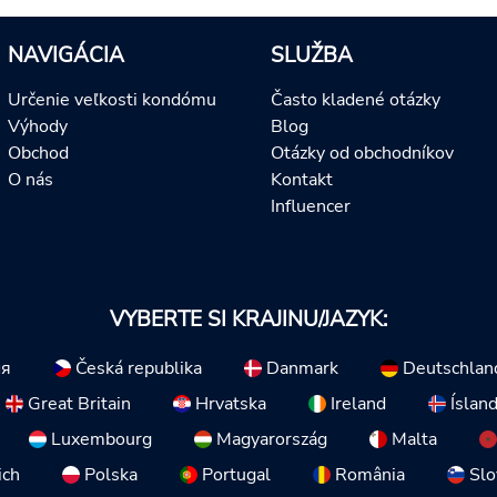
NAVIGÁCIA
SLUŽBA
Určenie veľkosti kondómu
Často kladené otázky
Výhody
Blog
Obchod
Otázky od obchodníkov
O nás
Kontakt
Influencer
VYBERTE SI KRAJINU/JAZYK:
ия
Česká republika
Danmark
Deutschlan
Great Britain
Hrvatska
Ireland
Íslan
Luxembourg
Magyarország
Malta
ich
Polska
Portugal
România
Slo