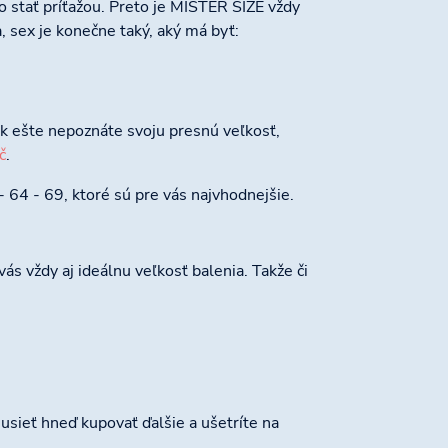
o stať príťažou. Preto je MISTER SIZE vždy
 sex je konečne taký, aký má byť:
 ešte nepoznáte svoju presnú veľkosť,
č
.
- 64 - 69, ktoré sú pre vás najvhodnejšie.
s vždy aj ideálnu veľkosť balenia. Takže či
usieť hneď kupovať ďalšie a ušetríte na