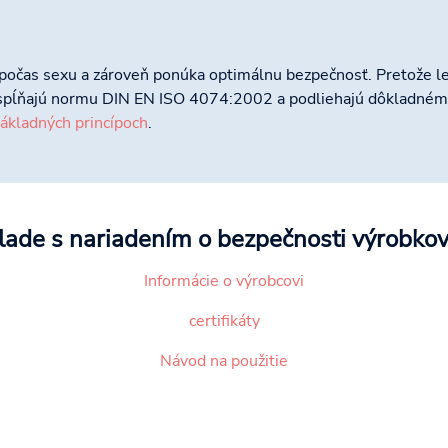
očas sexu a zároveň ponúka optimálnu bezpečnosť. Pretože le
pĺňajú normu DIN EN ISO 4074:2002 a podliehajú dôkladnému t
základných princípoch
.
úlade s nariadením o bezpečnosti výrobko
Informácie o výrobcovi
certifikáty
Návod na použitie