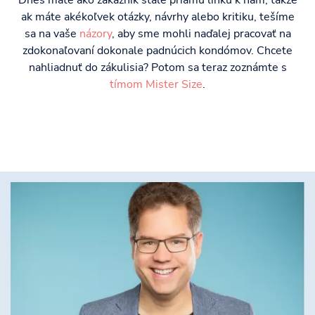
Dnes máte ako zákazník stále priamu linku k nám, takže
ak máte akékoľvek otázky, návrhy alebo kritiku, tešíme
sa na vaše
názory
, aby sme mohli naďalej pracovať na
zdokonaľovaní dokonale padnúcich kondómov. Chcete
nahliadnuť do zákulisia? Potom sa teraz zoznámte s
tímom Mister Size
.