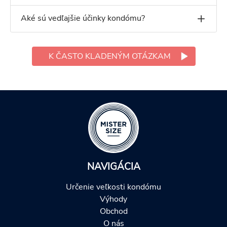
Aké sú vedľajšie účinky kondómu?
K ČASTO KLADENÝM OTÁZKAM
NAVIGÁCIA
Určenie veľkosti kondómu
Výhody
Obchod
O nás