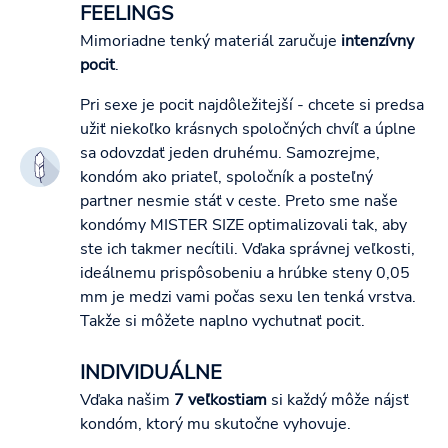
FEELINGS
Mimoriadne tenký materiál zaručuje
intenzívny
pocit
.
Pri sexe je pocit najdôležitejší - chcete si predsa
užiť niekoľko krásnych spoločných chvíľ a úplne
sa odovzdať jeden druhému. Samozrejme,
kondóm ako priateľ, spoločník a posteľný
partner nesmie stáť v ceste. Preto sme naše
kondómy MISTER SIZE optimalizovali tak, aby
ste ich takmer necítili. Vďaka správnej veľkosti,
ideálnemu prispôsobeniu a hrúbke steny 0,05
mm je medzi vami počas sexu len tenká vrstva.
Takže si môžete naplno vychutnať pocit.
INDIVIDUÁLNE
Vďaka našim
7 veľkostiam
si každý môže nájsť
kondóm, ktorý mu skutočne vyhovuje.