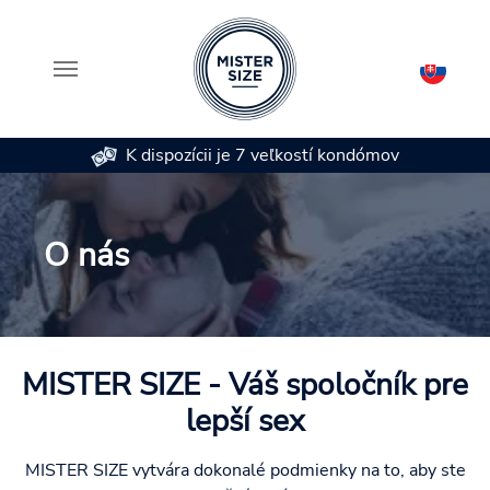
K dispozícii je 7 veľkostí kondómov
Skip to main content
O nás
MISTER SIZE - Váš spoločník pre
lepší sex
MISTER SIZE vytvára dokonalé podmienky na to, aby ste