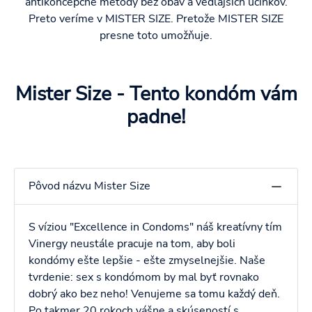
antikoncepčné metódy bez obáv a vedľajších účinkov.
Preto veríme v MISTER SIZE. Pretože MISTER SIZE
presne toto umožňuje.
Mister Size - Tento kondóm vám
padne!
Pôvod názvu Mister Size
S víziou "Excellence in Condoms" náš kreatívny tím
Vinergy neustále pracuje na tom, aby boli
kondómy ešte lepšie - ešte zmyselnejšie. Naše
tvrdenie: sex s kondómom by mal byť rovnako
dobrý ako bez neho! Venujeme sa tomu každý deň.
Po takmer 20 rokoch vášne a skúseností s