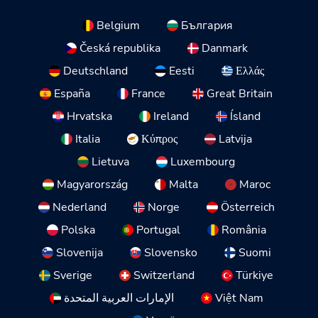
Belgium
България
Česká republika
Danmark
Deutschland
Eesti
Ελλάς
España
France
Great Britain
Hrvatska
Ireland
Ísland
Italia
Κύπρος
Latvija
Lietuva
Luxembourg
Magyarország
Malta
Maroc
Nederland
Norge
Österreich
Polska
Portugal
România
Slovenija
Slovensko
Suomi
Sverige
Switzerland
Türkiye
الإمارات العربية المتحدة
Việt Nam