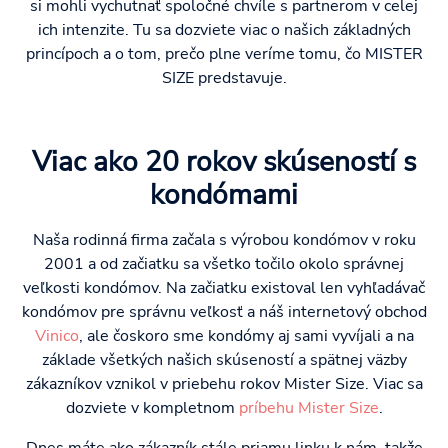
si mohli vychutnať spoločné chvíle s partnerom v celej
ich intenzite. Tu sa dozviete viac o našich základných
princípoch a o tom, prečo plne veríme tomu, čo MISTER
SIZE predstavuje.
Viac ako 20 rokov skúseností s
kondómami
Naša rodinná firma začala s výrobou kondómov v roku
2001 a od začiatku sa všetko točilo okolo správnej
veľkosti kondómov. Na začiatku existoval len vyhľadávač
kondómov pre správnu veľkosť a náš internetový obchod
Vinico
, ale čoskoro sme kondómy aj sami vyvíjali a na
základe všetkých našich skúseností a spätnej väzby
zákazníkov vznikol v priebehu rokov Mister Size. Viac sa
dozviete v kompletnom
príbehu Mister Size
.