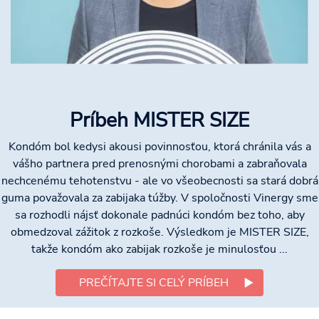
Príbeh MISTER SIZE
Kondóm bol kedysi akousi povinnosťou, ktorá chránila vás a
vášho partnera pred prenosnými chorobami a zabraňovala
nechcenému tehotenstvu - ale vo všeobecnosti sa stará dobrá
guma považovala za zabijaka túžby. V spoločnosti Vinergy sme
sa rozhodli nájsť dokonale padnúci kondóm bez toho, aby
obmedzoval zážitok z rozkoše. Výsledkom je MISTER SIZE,
takže kondóm ako zabijak rozkoše je minulosťou ...
PREČÍTAJTE SI CELÝ PRÍBEH