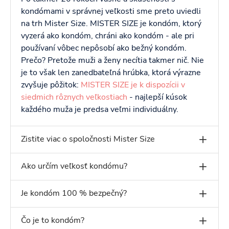
kondómami v správnej veľkosti sme preto uviedli
na trh Mister Size. MISTER SIZE je kondóm, ktorý
vyzerá ako kondóm, chráni ako kondóm - ale pri
používaní vôbec nepôsobí ako bežný kondóm.
Prečo? Pretože muži a ženy necítia takmer nič. Nie
je to však len zanedbateľná hrúbka, ktorá výrazne
zvyšuje pôžitok:
MISTER SIZE je k dispozícii v
siedmich rôznych veľkostiach
- najlepší kúsok
každého muža je predsa veľmi individuálny.
Zistite viac o spoločnosti Mister Size
Ako určím veľkosť kondómu?
Je kondóm 100 % bezpečný?
Čo je to kondóm?