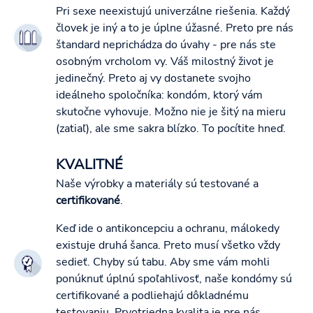
Pri sexe neexistujú univerzálne riešenia. Každý
človek je iný a to je úplne úžasné. Preto pre nás
štandard neprichádza do úvahy - pre nás ste
osobným vrcholom vy. Váš milostný život je
jedinečný. Preto aj vy dostanete svojho
ideálneho spoločníka: kondóm, ktorý vám
skutočne vyhovuje. Možno nie je šitý na mieru
(zatiaľ), ale sme sakra blízko. To pocítite hneď.
KVALITNÉ
Naše výrobky a materiály sú testované a
certifikované
.
Keď ide o antikoncepciu a ochranu, málokedy
existuje druhá šanca. Preto musí všetko vždy
sedieť. Chyby sú tabu. Aby sme vám mohli
ponúknuť úplnú spoľahlivosť, naše kondómy sú
certifikované a podliehajú dôkladnému
testovaniu. Prvotriedna kvalita je pre nás