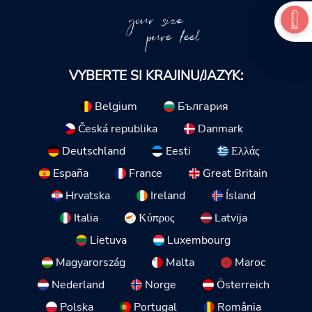
your size
pure feel
VYBERTE SI KRAJINU/JAZYK:
Belgium
България
Česká republika
Danmark
Deutschland
Eesti
Ελλάς
España
France
Great Britain
Hrvatska
Ireland
Ísland
Italia
Κύπρος
Latvija
Lietuva
Luxembourg
Magyarország
Malta
Maroc
Nederland
Norge
Österreich
Polska
Portugal
România