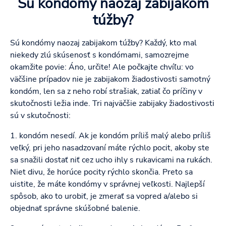
Sú kondómy naozaj zabijakom
túžby?
Sú kondómy naozaj zabijakom túžby? Každý, kto mal
niekedy zlú skúsenosť s kondómami, samozrejme
okamžite povie: Áno, určite! Ale počkajte chvíľu: vo
väčšine prípadov nie je zabijakom žiadostivosti samotný
kondóm, len sa z neho robí strašiak, zatiaľ čo príčiny v
skutočnosti ležia inde. Tri najväčšie zabijaky žiadostivosti
sú v skutočnosti:
1. kondóm nesedí. Ak je kondóm príliš malý alebo príliš
veľký, pri jeho nasadzovaní máte rýchlo pocit, akoby ste
sa snažili dostať niť cez ucho ihly s rukavicami na rukách.
Niet divu, že horúce pocity rýchlo skončia. Preto sa
uistite, že máte kondómy v správnej veľkosti. Najlepší
spôsob, ako to urobiť, je zmerať sa vopred a/alebo si
objednať správne skúšobné balenie.