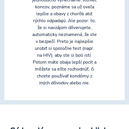
jednoducho vynecháme. Koniec
koncov, poznáme sa už oveľa
lepšie a obavy z chorôb atď.
rýchlo odpadajú. Ale pozor: to,
že si navzájom dôverujete,
automaticky neznamená, že ste
v bezpečí. Preto je najlepšie
urobiť si spoločne test (napr.
na HIV), aby ste si boli istí.
Potom máte obaja lepší pocit a
môžete sa ešte rozhodnúť, či
chcete používať kondómy z
iných dôvodov alebo nie.