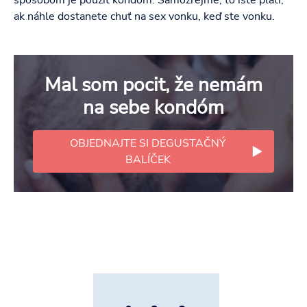
spôsobom je použiť kondóm. Samozrejme, to isté platí,
ak náhle dostanete chuť na sex vonku, keď ste vonku.
Mal som pocit, že nemám
na sebe kondóm
OBJEDNAJTE SI DEGUSTAČNÝ
BALÍČEK