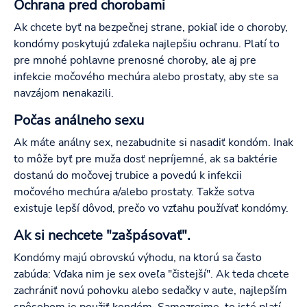
Ochrana pred chorobami
Ak chcete byť na bezpečnej strane, pokiaľ ide o choroby,
kondómy poskytujú zďaleka najlepšiu ochranu. Platí to
pre mnohé pohlavne prenosné choroby, ale aj pre
infekcie močového mechúra alebo prostaty, aby ste sa
navzájom nenakazili.
Počas análneho sexu
Ak máte análny sex, nezabudnite si nasadiť kondóm. Inak
to môže byť pre muža dosť nepríjemné, ak sa baktérie
dostanú do močovej trubice a povedú k infekcii
močového mechúra a/alebo prostaty. Takže sotva
existuje lepší dôvod, prečo vo vzťahu používať kondómy.
Ak si nechcete "zašpásovať".
Kondómy majú obrovskú výhodu, na ktorú sa často
zabúda: Vďaka nim je sex oveľa "čistejší". Ak teda chcete
zachrániť novú pohovku alebo sedačky v aute, najlepším