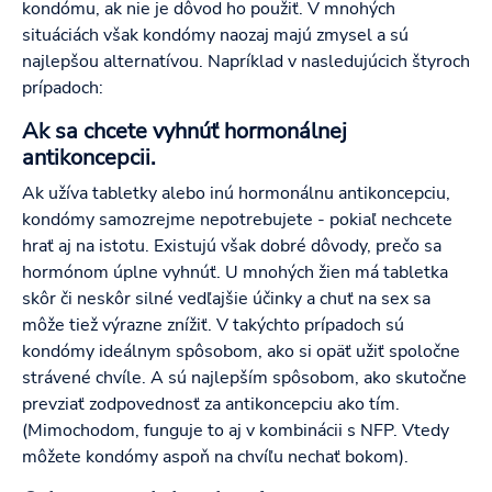
kondómu, ak nie je dôvod ho použiť. V mnohých
situáciách však kondómy naozaj majú zmysel a sú
najlepšou alternatívou. Napríklad v nasledujúcich štyroch
prípadoch:
Ak sa chcete vyhnúť hormonálnej
antikoncepcii.
Ak užíva tabletky alebo inú hormonálnu antikoncepciu,
kondómy samozrejme nepotrebujete - pokiaľ nechcete
hrať aj na istotu. Existujú však dobré dôvody, prečo sa
hormónom úplne vyhnúť. U mnohých žien má tabletka
skôr či neskôr silné vedľajšie účinky a chuť na sex sa
môže tiež výrazne znížiť. V takýchto prípadoch sú
kondómy ideálnym spôsobom, ako si opäť užiť spoločne
strávené chvíle. A sú najlepším spôsobom, ako skutočne
prevziať zodpovednosť za antikoncepciu ako tím.
(Mimochodom, funguje to aj v kombinácii s NFP. Vtedy
môžete kondómy aspoň na chvíľu nechať bokom).