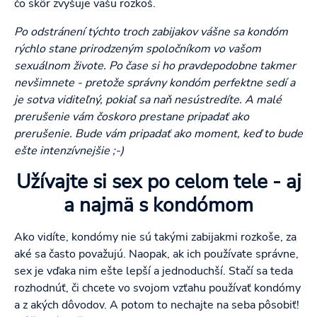
čo skôr zvyšuje vašu rozkoš.
Po odstránení týchto troch zabijakov vášne sa kondóm
rýchlo stane prirodzeným spoločníkom vo vašom
sexuálnom živote. Po čase si ho pravdepodobne takmer
nevšimnete - pretože správny kondóm perfektne sedí a
je sotva viditeľný, pokiaľ sa naň nesústredíte. A malé
prerušenie vám čoskoro prestane pripadať ako
prerušenie. Bude vám pripadať ako moment, keď to bude
ešte intenzívnejšie ;-)
Užívajte si sex po celom tele - aj
a najmä s kondómom
Ako vidíte, kondómy nie sú takými zabijakmi rozkoše, za
aké sa často považujú. Naopak, ak ich používate správne,
sex je vďaka nim ešte lepší a jednoduchší. Stačí sa teda
rozhodnúť, či chcete vo svojom vzťahu používať kondómy
a z akých dôvodov. A potom to nechajte na seba pôsobiť!