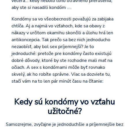
večera... keby nebolo toho otravného prerušenia,
aby ste si nasadili kondóm ....
Kondómy sa vo všeobecnosti považujú za zabijaka
chtíča. Aj a najmä vo vzťahoch, kde sa obavy z
nákazy v určitom okamihu skončili a úlohu hrá len
antikoncepcia. Tak prečo sa bez nich jednoducho
nezaobísť, aby bol sex príjemnejší? Je to
jednoduché: pretože pre kondómy často existujú
dobré dôvody, ktoré by ste rozhodne mali mať na
očiach. A sex s kondómami môže byť rovnako
skvelý, ak ho robíte správne. Viac sa dozviete tu,
stačí vám na to len pár minút času na čítanie:
Kedy sú kondómy vo vzťahu
užitočné?
Samozrejme, zvyčajne je jednoduchšie a príjemnejšie bez