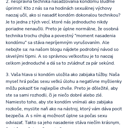
2. nesprávna technika nasadzovania kondómu Buďme
úprimní: Kto z nás sa na hodinách sexuálnej výchovy
naozaj učil, ako si nasadiť kondóm dokonalou technikou?
Je to jedna z tých vecí, ktoré nás jednoducho nikdy
poriadne nenaučili. Preto je úplne normálne, že osobná
technika trochu chýba a povestný "moment nasadenia
kondómu" sa stáva nepríjemným vyrušovaním. Ale
nebojte sa: na našom blogu nájdete podrobný návod so
skvelými tipmi. A so správnou veľkosťou je to naozaj
celkom jednoduché a dá sa to zvládnuť za pár sekúnd.
3. Vaša hlava si kondóm uložila ako zabijaka túžby. Naša
myseľ hrá počas sexu veľkú úlohu a negatívne myšlienky
môžu pokaziť tie najlepšie chvíle. Preto je dôležité, aby
ste sa sami rozhodli, či je niečo dobré alebo zlé.
Namiesto toho, aby ste kondóm vnímali ako zabijaka
rozkoše, myslite naň ako na nástroj, ktorý vám dáva pocit
bezpečia. A s ním aj možnosť úplne sa počas sexu
odviazať. Takto sa jeho nasadenie stáva niečím krásnym,