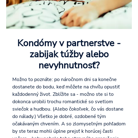
Kondómy v partnerstve -
zabijak túžby alebo
nevyhnutnosť?
Možno to poznáte: po náročnom dni sa konečne
dostanete do bodu, keď môžete na chvíľu opustiť
každodenný život. Zblížite sa - možno ste si to
dokonca urobili trochu romantické so svetlom
sviečok a hudbou. (Alebo čokoľvek, čo vás dostane
do nálady.) Všetko je dobré, ozdobené tým
očakávaným chvením. A so zlomyseľným pohľadom
by ste teraz mohli úplne prejsť k horúcej časti