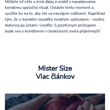
Môžete ísť ešte o krok ďalej a urobiť z nasadzovania
kondómu spoločný rituál. Oslávte tento moment a
využite ho na to, aby ste sa navzájom nažhavili. Napríklad
tým, že si kondóm nasadíte zvodným spôsobom - možno
dokonca jej ústami. Uvidíte: S pozitívnym prístupom
bude sex s kondómom v budúcnosti oveľa príjemnejší!
Mister Size
Viac článkov