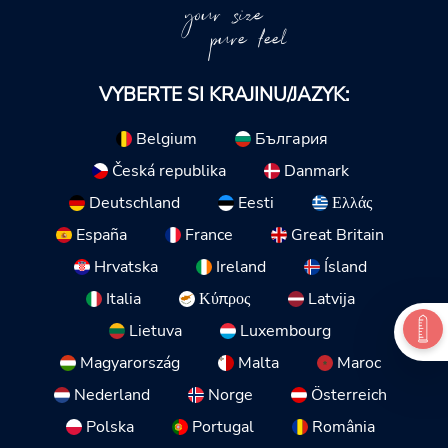
your size
pure feel
VYBERTE SI KRAJINU/JAZYK:
Belgium
България
Česká republika
Danmark
Deutschland
Eesti
Ελλάς
España
France
Great Britain
Hrvatska
Ireland
Ísland
Italia
Κύπρος
Latvija
Lietuva
Luxembourg
Magyarország
Malta
Maroc
Nederland
Norge
Österreich
Polska
Portugal
România