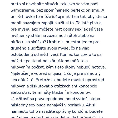
preto si navrhnite situáciu tak, ako sa vám páči.
Samozrejme, bez spomínaného perfekcionizmu. A
pri rýchlovke to môže ísť aj inak. Len tak, aby ste sa
mohli navzájom zapojiť a užiť si to. To isté platí aj
pre myseľ: ako môžete mať dobrý sex, ak sú vaše
myšlienky stále na zoznamoch úloh alebo na
blížiacu sa skúšku? Urobte si priestor jeden pre
druhého a udržujte svoju myseľ čo najviac
oslobodenú od iných vecí. Koniec koncov, o to sa
môžete postarať neskôr. Alebo môžete s
milovaním počkať, kým tieto úlohy nebudú hotové.
Najlepšie je vopred si ujasniť, čo je pre samotný
sex dôležité. Pretože ak budete musieť uprostred
milovania diskutovať o otázkach antikoncepcie
alebo strávite minúty hľadaním kondómov,
záležitosť sa pravdepodobne hneď vyrieši alebo
následný sex bude nanajvýš v poriadku. Ak si
namiesto toho nasadíte správny kondóm, budete
mať plynulý prechod z predohry do horúcej fázy a