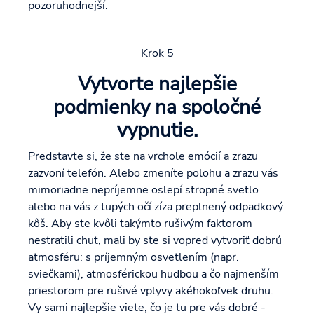
pozoruhodnejší.
Krok 5
Vytvorte najlepšie
podmienky na spoločné
vypnutie.
Predstavte si, že ste na vrchole emócií a zrazu
zazvoní telefón. Alebo zmeníte polohu a zrazu vás
mimoriadne nepríjemne oslepí stropné svetlo
alebo na vás z tupých očí zíza preplnený odpadkový
kôš. Aby ste kvôli takýmto rušivým faktorom
nestratili chuť, mali by ste si vopred vytvoriť dobrú
atmosféru: s príjemným osvetlením (napr.
sviečkami), atmosférickou hudbou a čo najmenším
priestorom pre rušivé vplyvy akéhokoľvek druhu.
Vy sami najlepšie viete, čo je tu pre vás dobré -