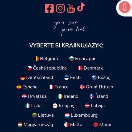
your size
pure feel
VYBERTE SI KRAJINU/JAZYK:
Belgium
България
Česká republika
Danmark
Deutschland
Eesti
Ελλάς
España
France
Great Britain
Hrvatska
Ireland
Ísland
Italia
Κύπρος
Latvija
Lietuva
Luxembourg
Magyarország
Malta
Maroc