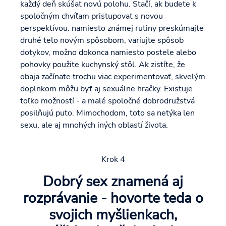
každý deň skúšať novú polohu. Stačí, ak budete k
spoločným chvíľam pristupovať s novou
perspektívou: namiesto známej rutiny preskúmajte
druhé telo novým spôsobom, variujte spôsob
dotykov, možno dokonca namiesto postele alebo
pohovky použite kuchynský stôl. Ak zistíte, že
obaja začínate trochu viac experimentovať, skvelým
doplnkom môžu byť aj sexuálne hračky. Existuje
toľko možností - a malé spoločné dobrodružstvá
posilňujú puto. Mimochodom, toto sa netýka len
sexu, ale aj mnohých iných oblastí života.
Krok 4
Dobrý sex znamená aj
rozprávanie - hovorte teda o
svojich myšlienkach,