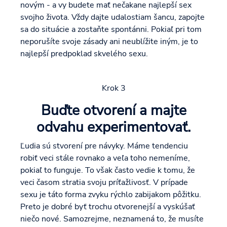
novým - a vy budete mať nečakane najlepší sex
svojho života. Vždy dajte udalostiam šancu, zapojte
sa do situácie a zostaňte spontánni. Pokiaľ pri tom
neporušíte svoje zásady ani neublížite iným, je to
najlepší predpoklad skvelého sexu.
Krok 3
Buďte otvorení a majte
odvahu experimentovať.
Ľudia sú stvorení pre návyky. Máme tendenciu
robiť veci stále rovnako a veľa toho nemeníme,
pokiaľ to funguje. To však často vedie k tomu, že
veci časom stratia svoju príťažlivosť. V prípade
sexu je táto forma zvyku rýchlo zabijakom pôžitku.
Preto je dobré byť trochu otvorenejší a vyskúšať
niečo nové. Samozrejme, neznamená to, že musíte