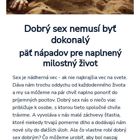
Dobrý sex nemusí byť
dokonalý
päť nápadov pre naplnený
milostný život
Sex je nádherná vec - ak nie najkrajšia vec na svete.
Dáva nám trochu oddychu od každodenného života
a my sa môžeme na pár chvíľ naplno ponoriť do
príjemných pocitov. Dobrý sex nás o niečo viac
približuje k osobe, s ktorou tieto spoločné chvíle
trávime. A vyvoláva v nás malé záchvevy šťastia,
ktoré niekedy trvajú pomerne dlho a dodávajú nám
nové sily do ďalších úloh. Ale čo vlastne robí dobrý
sex dobrým? Čo môžeme urobiť, aby bol naozaj