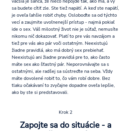
väčšia je šanca, že niečo nepôjde tak, ako má, a vy
sa budete cítiť zle. Ste tiež napätí. A keď ste napätí,
je oveľa ľahšie robiť chyby. Osloboďte sa od týchto
vecí a zaujmite uvoľnenejší prístup - najmä pokiaľ
ide o sex. Váš milostný život nie je súťaž, nemusíte
nikomu nič dokazovať. Platí to pre vás navzájom a
tiež pre vás ako pár voči ostatným. Neexistujú
žiadne pravidlá, ako má dobrý sex prebiehať.
Neexistujú ani žiadne pravidlá pre to, ako často
máte sex ako šťastný pár. Neporovnávajte sa s
ostatnými, ale radšej sa sústreďte na seba. Vždy
máte dovolené robiť to, čo vám robí dobre. Bez
tlaku očakávaní to zvyčajne dopadne oveľa lepšie,
ako by ste si predstavovali.
Krok 2
Zapojte sa do situácie - a