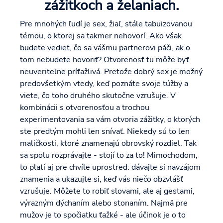
zážitkoch a želaniach.
Pre mnohých ľudí je sex, žiaľ, stále tabuizovanou
témou, o ktorej sa takmer nehovorí. Ako však
budete vedieť, čo sa vášmu partnerovi páči, ak o
tom nebudete hovoriť? Otvorenosť tu môže byť
neuveriteľne príťažlivá. Pretože dobrý sex je možný
predovšetkým vtedy, keď poznáte svoje túžby a
viete, čo toho druhého skutočne vzrušuje. V
kombinácii s otvorenosťou a trochou
experimentovania sa vám otvoria zážitky, o ktorých
ste predtým mohli len snívať. Niekedy sú to len
maličkosti, ktoré znamenajú obrovský rozdiel. Tak
sa spolu rozprávajte - stojí to za to! Mimochodom,
to platí aj pre chvíle uprostred: dávajte si navzájom
znamenia a ukazujte si, keď vás niečo obzvlášť
vzrušuje. Môžete to robiť slovami, ale aj gestami,
výrazným dýchaním alebo stonaním. Najmä pre
mužov je to spočiatku ťažké - ale účinok je o to