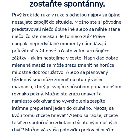
zostaňte spontánny.
Prvý krok ide ruka v ruke s ochotou najprv sa úplne
nezaujato zapojiť do situácie. Možno ste si pôvodne
predstavovali niečo úplne iné alebo sa náhle stane
niečo, čo ste nečakali. Je to niečo zlé? Práve
naopak: nepredvídané momenty nám dávajú
príležitosť zažiť nové a často veľmi vzrušujúce
zážitky - ak im nestojíme v ceste. Napríklad dobre
mienená masáž sa môže zrazu zmeniť na horúce
milostné dobrodružstvo. Alebo sa plánovaný
týždenný sex môže zmeniť na útulný večer
maznania, ktorý je svojím spôsobom prinajmenšom
rovnako pekný. Možno ste zrazu unavení a
namiesto očakávaného vyvrcholenia zaspíte
intímne prepletení jeden do druhého. Naozaj sa
kvôli tomu chcete hnevať? Alebo sa radšej chcete
tešiť zo spoločného zdieľania týchto výnimočných
chvíľ? Možno vás vaša polovička prekvapí niečím