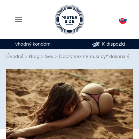
K dispozícii je 7 veľkostí kondómov
Skip to main content
Úvodná
>
Blog
>
Sex
>
Dobrý sex nemusí byť dokonalý