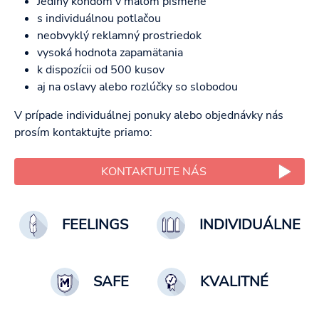
Jediný kondóm v malom písmene
s individuálnou potlačou
neobvyklý reklamný prostriedok
vysoká hodnota zapamätania
k dispozícii od 500 kusov
aj na oslavy alebo rozlúčky so slobodou
V prípade individuálnej ponuky alebo objednávky nás
prosím kontaktujte priamo:
KONTAKTUJTE NÁS
FEELINGS
INDIVIDUÁLNE
SAFE
KVALITNÉ