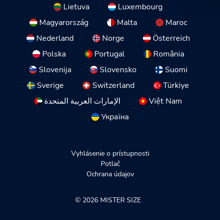
Lietuva
Luxembourg
Magyarország
Malta
Maroc
Nederland
Norge
Österreich
Polska
Portugal
România
Slovenija
Slovensko
Suomi
Sverige
Switzerland
Türkiye
الإمارات العربية المتحدة
Việt Nam
Україна
Vyhlásenie o prístupnosti
Potlač
Ochrana údajov
© 2026 MISTER SIZE