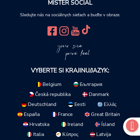
MISTER SOCIAL
Sledujte nás na sociálnych sieťach a buďte v obraze.
your size
pure feel
VYBERTE SI KRAJINU/JAZYK:
Belgium
България
Česká republika
Danmark
Deutschland
Eesti
Ελλάς
España
France
Great Britain
Hrvatska
Ireland
Ísland
Italia
Κύπρος
Latvija