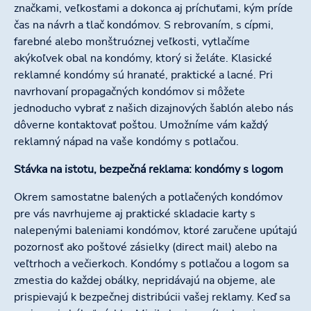
značkami, veľkosťami a dokonca aj príchuťami, kým príde
čas na návrh a tlač kondómov. S rebrovaním, s cípmi,
farebné alebo monštruóznej veľkosti, vytlačíme
akýkoľvek obal na kondómy, ktorý si želáte. Klasické
reklamné kondómy sú hranaté, praktické a lacné. Pri
navrhovaní propagačných kondómov si môžete
jednoducho vybrať z našich dizajnových šablón alebo nás
dôverne kontaktovať poštou. Umožníme vám každý
reklamný nápad na vaše kondómy s potlačou.
Stávka na istotu, bezpečná reklama: kondómy s logom
Okrem samostatne balených a potlačených kondómov
pre vás navrhujeme aj praktické skladacie karty s
nalepenými baleniami kondómov, ktoré zaručene upútajú
pozornosť ako poštové zásielky (direct mail) alebo na
veľtrhoch a večierkoch. Kondómy s potlačou a logom sa
zmestia do každej obálky, nepridávajú na objeme, ale
prispievajú k bezpečnej distribúcii vašej reklamy. Keď sa