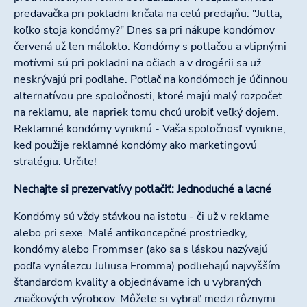
predavačka pri pokladni kričala na celú predajňu: "Jutta,
koľko stoja kondómy?" Dnes sa pri nákupe kondómov
červená už len málokto. Kondómy s potlačou a vtipnými
motívmi sú pri pokladni na očiach a v drogérii sa už
neskrývajú pri podlahe. Potlač na kondómoch je účinnou
alternatívou pre spoločnosti, ktoré majú malý rozpočet
na reklamu, ale napriek tomu chcú urobiť veľký dojem.
Reklamné kondómy vyniknú - Vaša spoločnosť vynikne,
keď použije reklamné kondómy ako marketingovú
stratégiu. Určite!
Nechajte si prezervatívy potlačiť: Jednoduché a lacné
Kondómy sú vždy stávkou na istotu - či už v reklame
alebo pri sexe. Malé antikoncepčné prostriedky,
kondómy alebo Frommser (ako sa s láskou nazývajú
podľa vynálezcu Juliusa Fromma) podliehajú najvyšším
štandardom kvality a objednávame ich u vybraných
značkových výrobcov. Môžete si vybrať medzi rôznymi