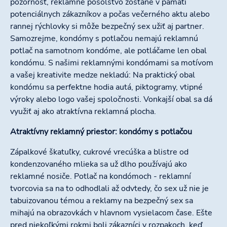
pozornosť, reklamné posolstvo zostane v pamäti
potenciálnych zákazníkov a počas večerného aktu alebo
rannej rýchlovky si môže bezpečný sex užiť aj partner.
Samozrejme, kondómy s potlačou nemajú reklamnú
potlač na samotnom kondóme, ale potláčame len obal
kondómu. S našimi reklamnými kondómami sa motívom
a vašej kreativite medze nekladú: Na praktický obal
kondómu sa perfektne hodia autá, piktogramy, vtipné
výroky alebo logo vašej spoločnosti. Vonkajší obal sa dá
využiť aj ako atraktívna reklamná plocha.
Atraktívny reklamný priestor: kondómy s potlačou
Zápalkové škatuľky, cukrové vrecúška a blistre od
kondenzovaného mlieka sa už dlho používajú ako
reklamné nosiče. Potlač na kondómoch - reklamní
tvorcovia sa na to odhodlali až odvtedy, čo sex už nie je
tabuizovanou témou a reklamy na bezpečný sex sa
mihajú na obrazovkách v hlavnom vysielacom čase. Ešte
pred niekoľkými rokmi boli zákazníci v rozpakoch, keď