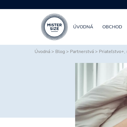
ÚVODNÁ
OBCHOD
Skip to main content
Úvodná
>
Blog
>
Partnerstvá
>
Priateľstvo+,