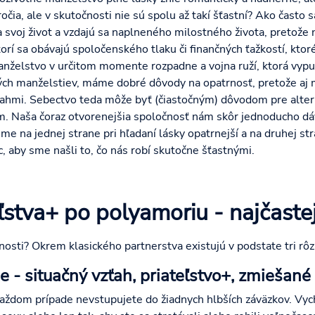
očia, ale v skutočnosti nie sú spolu až takí šťastní? Ako často s
a svoj život a vzdajú sa naplneného milostného života, pretože 
orí sa obávajú spoločenského tlaku či finančných ťažkostí, ktor
nželstvo v určitom momente rozpadne a vojna ruží, ktorá vypuk
ných manželstiev, máme dobré dôvody na opatrnosť, pretože aj
ahmi. Sebectvo teda môže byť (čiastočným) dôvodom pre altern
m. Naša čoraz otvorenejšia spoločnosť nám skôr jednoducho dáv
sme na jednej strane pri hľadaní lásky opatrnejší a na druhej s
, aby sme našli to, čo nás robí skutočne šťastnými.
ľstva+ po polyamoriu - najčaste
osti? Okrem klasického partnerstva existujú v podstate tri rôz
 - situačný vzťah, priateľstvo+, zmiešané 
 každom prípade nevstupujete do žiadnych hlbších záväzkov. Vy