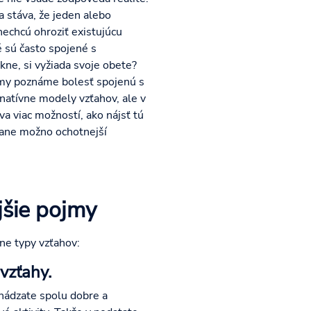
a stáva, že jeden alebo
nechcú ohroziť existujúcu
é sú často spojené s
ne, si vyžiada svoje obete?
 my poznáme bolesť spojenú s
atívne modely vzťahov, ale v
a viac možností, ako nájsť tú
trane možno ochotnejší
jšie pojmy
ne typy vzťahov:
vzťahy.
chádzate spolu dobre a