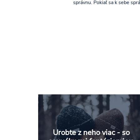
správnu. Pokiaľ sa k sebe sp
Urobte z neho viac - so