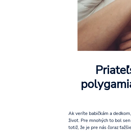
Priate
polygamia
Ak veríte babičkám a dedkom, 
život. Pre mnohých to bol sen 
totiž, že je pre nás čoraz ťaž