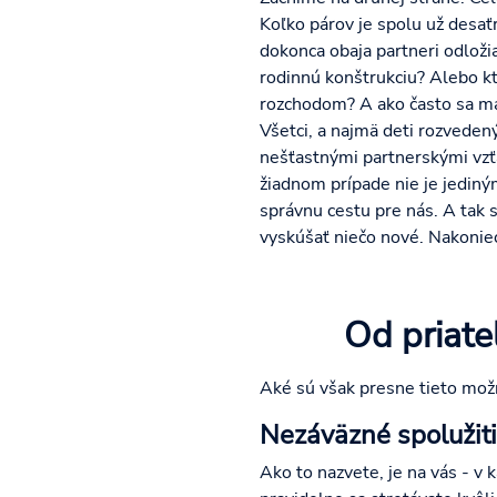
Koľko párov je spolu už desaťr
dokonca obaja partneri odloži
rodinnú konštrukciu? Alebo kt
rozchodom? A ako často sa ma
Všetci, a najmä deti rozvede
nešťastnými partnerskými vzť
žiadnom prípade nie je jediný
správnu cestu pre nás. A tak 
vyskúšať niečo nové. Nakoniec
Od priate
Aké sú však presne tieto možn
Nezáväzné spolužitie
Ako to nazvete, je na vás - v