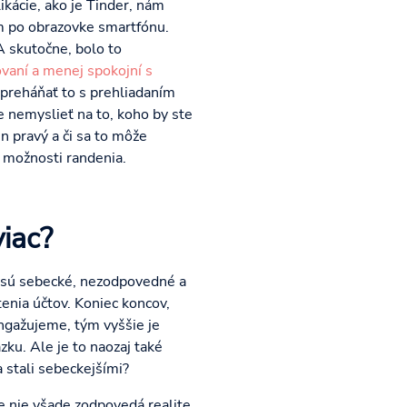
ikácie, ako je Tinder, nám
om po obrazovke smartfónu.
 skutočne, bolo to
ovaní a menej spokojní s
epreháňať to s prehliadaním
le nemyslieť na to, koho by ste
en pravý a či sa to môže
é možnosti randenia.
iac?
e sú sebecké, nezodpovedné a
tenia účtov. Koniec koncov,
ngažujeme, tým vyššie je
ku. Ale je to naozaj také
 stali sebeckejšími?
e nie všade zodpovedá realite.