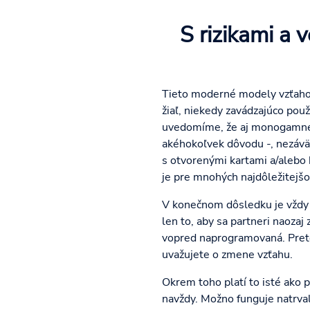
S rizikami a 
Tieto moderné modely vzťahov
žiaľ, niekedy zavádzajúco použ
uvedomíme, že aj monogamné v
akéhokoľvek dôvodu -, nezávä
s otvorenými kartami a/alebo
je pre mnohých najdôležitejšo
V konečnom dôsledku je vždy d
len to, aby sa partneri naozaj
vopred naprogramovaná. Preto 
uvažujete o zmene vzťahu.
Okrem toho platí to isté ako 
navždy. Možno funguje natrva