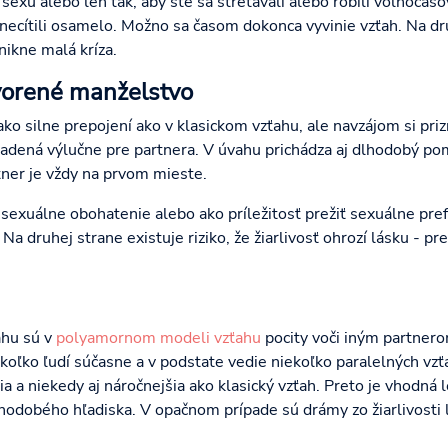
 sexu alebo len tak, aby ste sa stretávali alebo robili voľnočaso
a necítili osamelo. Možno sa časom dokonca vyvinie vzťah. Na dru
nikne malá kríza.
tvorené manželstvo
nako silne prepojení ako v klasickom vzťahu, ale navzájom si pri
yhradená výlučne pre partnera. V úvahu prichádza aj dlhodobý po
ner je vždy na prvom mieste.
sexuálne obohatenie alebo ako príležitosť prežiť sexuálne pref
a druhej strane existuje riziko, že žiarlivosť ohrozí lásku - p
ahu sú v
polyamornom modeli vzťahu
pocity voči iným partnero
koľko ľudí súčasne a v podstate vedie niekoľko paralelných vzť
a a niekedy aj náročnejšia ako klasický vzťah. Preto je vhodná le
 dlhodobého hľadiska. V opačnom prípade sú drámy zo žiarlivosti 