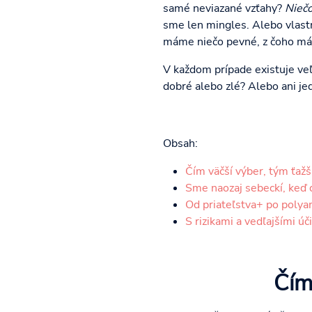
samé neviazané vzťahy?
Niečo
sme len mingles. Alebo vlast
máme niečo pevné, z čoho mám
V každom prípade existuje veľ
dobré alebo zlé? Alebo ani jed
Obsah:
Čím väčší výber, tým ťažš
Sme naozaj sebeckí, keď 
Od priateľstva+ po polyam
S rizikami a vedľajšími ú
Čím