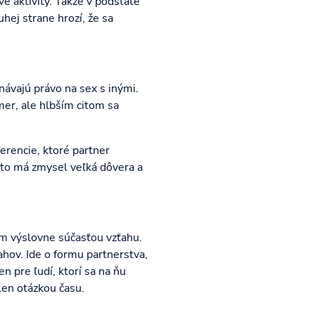
vé aktivity. Takže v podstate
hej strane hrozí, že sa
znávajú právo na sex s inými.
mer, ale hlbším citom sa
erencie, ktoré partner
reto má zmysel veľká dôvera a
m výslovne súčasťou vzťahu.
ahov. Ide o formu partnerstva,
n pre ľudí, ktorí sa na ňu
len otázkou času.