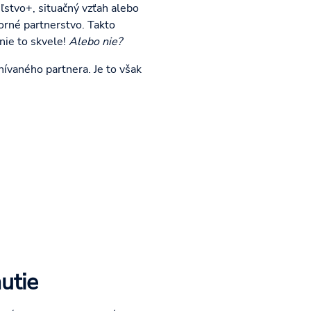
stvo+, situačný vzťah alebo
orné partnerstvo. Takto
nie to skvele!
Alebo nie?
ívaného partnera. Je to však
utie