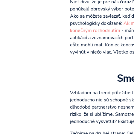
Niet divu, že je pre nás čoraz
ponúkajú obrovský výber poten
Ako sa môžete zaviazať, keď 
psychologicky dokázané:
Ak m
konečným rozhodnutím
- máme
aplikácií a zoznamovacích portá
ešte mohli mať. Koniec koncov,
vyvinúť v niečo viac. Všetko 
Sme
Vzhľadom na trend príležitos
jednoducho nie sú schopné skut
dlhodobé partnerstvo nezname
riziko, že si ublížime. Samoz
jednoduché vysvetliť? Existuj
Začnime na druhej strane: Cel