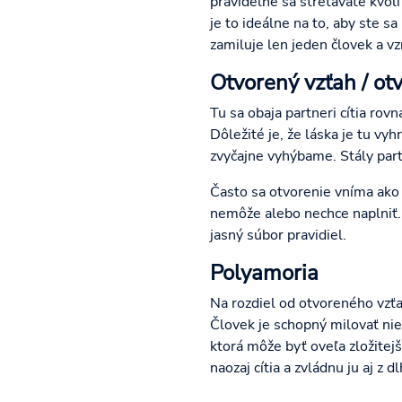
pravidelne sa stretávate kvôli
je to ideálne na to, aby ste s
zamiluje len jeden človek a vz
Otvorený vzťah / o
Tu sa obaja partneri cítia rov
Dôležité je, že láska je tu v
zvyčajne vyhýbame. Stály part
Často sa otvorenie vníma ako 
nemôže alebo nechce naplniť. N
jasný súbor pravidiel.
Polyamoria
Na rozdiel od otvoreného vzť
Človek je schopný milovať nie
ktorá môže byť oveľa zložitejši
naozaj cítia a zvládnu ju aj z