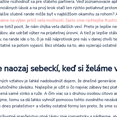
 ťažšie rozhodnúť sa pre stáleho partnera. Veď zoznamovacie apl
ciálnych lások a na prvý krok stačí len rýchlo potiahnuť prst
ďalšie sľubné rande môže byť v najbližšom okamihu za rohom? A
áme na výber príliš veľa možností, často sme rýchlejšie frustr
 totiž pocit, že nám chýba veľa ďalších vecí. Preto je lepšie n
lov, ale udržať výber na prijateľnej úrovni. A tiež je lepšie stá
 na rande ide o to, či je náš náprotivok pre nás v danej chvíli t
ostatné sa potom vyjasní. Bez ohľadu na to, ako vyzerajú ostatn
 naozaj sebeckí, keď si želáme v
tných vzťahov je ľahké nadobudnúť dojem, že dnešné generáci
očného záväzku. Najlepšie je užiť si čo najviac zábavy bez pla
ná samé slnko a ruže. A čím viac sa s druhou osobou citovo a
rejme, tomu sa dá ľahko vyhnúť pomocou tohto zvodného nezáväz
e dnes priateľstvo+ a všetky ostatné formy len preto, že sme sa
oživotné manželstvo plné lásky znie romanticky a nádherne, al