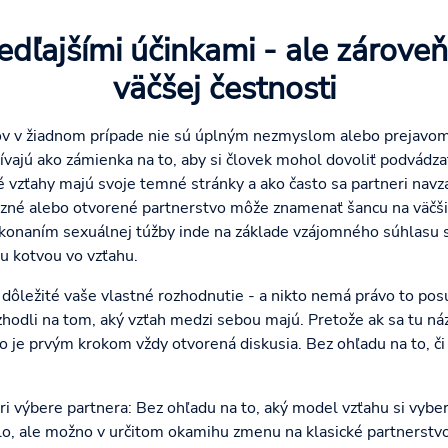
vedľajšími účinkami - ale zárov
väčšej čestnosti
 v žiadnom prípade nie sú úplným nezmyslom alebo prejavom č
ívajú ako zámienka na to, aby si človek mohol dovoliť podvádzať
zťahy majú svoje temné stránky a ako často sa partneri navz
zné alebo otvorené partnerstvo môže znamenať šancu na väčši
 konaním sexuálnej túžby inde na základe vzájomného súhlasu s
u kotvou vo vzťahu.
ôležité vaše vlastné rozhodnutie - a nikto nemá právo to posu
 zhodli na tom, aký vzťah medzi sebou majú. Pretože ak sa tu náz
je prvým krokom vždy otvorená diskusia. Bez ohľadu na to, či 
pri výbere partnera: Bez ohľadu na to, aký model vzťahu si vyb
lo, ale možno v určitom okamihu zmenu na klasické partnerstv