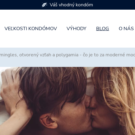
K dispozícii je 7 veľkostí kondómov
VEĽKOSTI KONDÓMOV
VÝHODY
BLOG
O NÁS
 mingles, otvorený vzťah a polygamia - čo je to za moderné mo