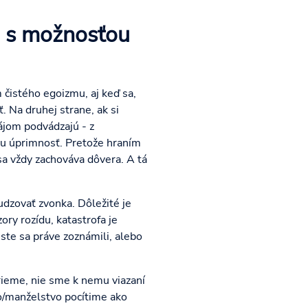
eň s možnosťou
istého egoizmu, aj keď sa,
. Na druhej strane, ak si
ájom podvádzajú - z
u úprimnosť. Pretože hraním
a vždy zachováva dôvera. A tá
dzovať zvonka. Dôležité je
ory rozídu, katastrofa je
ste sa práve zoznámili, alebo
erieme, nie sme k nemu viazaní
o/manželstvo pocítime ako