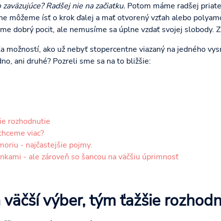
 zaväzujúce? Radšej nie na začiatku.
Potom máme radšej priateľ
ne môžeme ísť o krok ďalej a mať otvorený vzťah alebo polyam
e dobrý pocit, ale nemusíme sa úplne vzdať svojej slobody. Z
a možností, ako už nebyť stopercentne viazaný na jedného vysn
no, ani druhé? Pozreli sme sa na to bližšie:
ie rozhodnutie
chceme viac?
oriu - najčastejšie pojmy.
činkami - ale zároveň so šancou na väčšiu úprimnosť
 väčší výber, tým ťažšie rozhodn