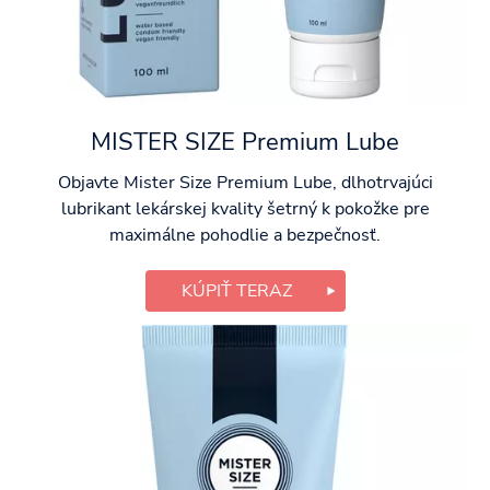
MISTER SIZE Premium Lube
Objavte Mister Size Premium Lube, dlhotrvajúci
lubrikant lekárskej kvality šetrný k pokožke pre
maximálne pohodlie a bezpečnosť.
KÚPIŤ TERAZ