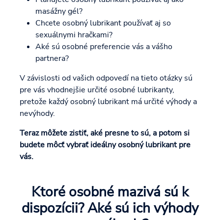
masážny gél?
Chcete osobný lubrikant používať aj so
sexuálnymi hračkami?
Aké sú osobné preferencie vás a vášho
partnera?
V závislosti od vašich odpovedí na tieto otázky sú
pre vás vhodnejšie určité osobné lubrikanty,
pretože každý osobný lubrikant má určité výhody a
nevýhody.
Teraz môžete zistiť, aké presne to sú, a potom si
budete môcť vybrať ideálny osobný lubrikant pre
vás.
Ktoré osobné mazivá sú k
dispozícii? Aké sú ich výhody