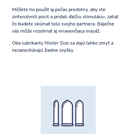
Môžete ho použiť aj počas predohry, aby ste
zintenzívnili pocit a pridali ďalšiu stimuláciu, zatiaľ
čo budete skúmať telo svojho partnera. Báječne
vás môže rozohriať aj mravenčiaca masáž.
Oba lubrikanty Mister Size sa dajú ľahko zmyť a
nezanechávajú žiadne zvyšky.