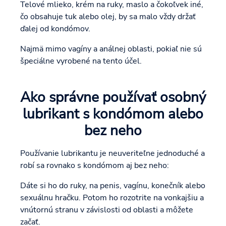
Telové mlieko, krém na ruky, maslo a čokoľvek iné,
čo obsahuje tuk alebo olej, by sa malo vždy držať
ďalej od kondómov.
Najmä mimo vagíny a análnej oblasti, pokiaľ nie sú
špeciálne vyrobené na tento účel.
Ako správne používať osobný
lubrikant s kondómom alebo
bez neho
Používanie lubrikantu je neuveriteľne jednoduché a
robí sa rovnako s kondómom aj bez neho:
Dáte si ho do ruky, na penis, vagínu, konečník alebo
sexuálnu hračku. Potom ho rozotrite na vonkajšiu a
vnútornú stranu v závislosti od oblasti a môžete
začať.