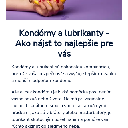
Kondómy a lubrikanty -
Ako nájsť to najlepšie pre
vás
Kondómy a lubrikant sú dokonalou kombináciou,
pretože vaša bezpečnosť sa zvyšuje lepším kĺzaním
a menším odporom kondómu.
Ale aj bez kondómu je klzká pomôcka posilnením
vášho sexuálneho života. Najmä pri vaginálnej
suchosti, análnom sexe a spolu so sexuálnymi
hračkami, ako sú vibrátory alebo masturbátory, je
lubrikant skutočným požehnaním a pomôže vám
rýchlo skĺznuť do siedmeho neba.