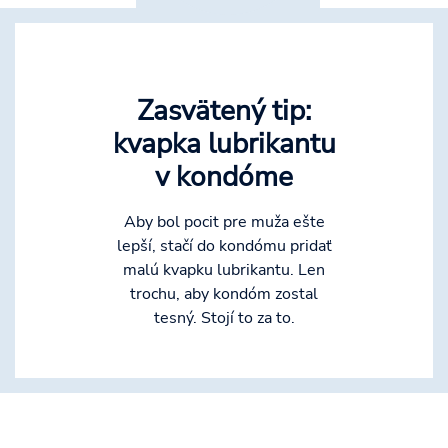
Zasvätený tip:
kvapka lubrikantu
v kondóme
Aby bol pocit pre muža ešte
lepší, stačí do kondómu pridať
malú kvapku lubrikantu. Len
trochu, aby kondóm zostal
tesný. Stojí to za to.