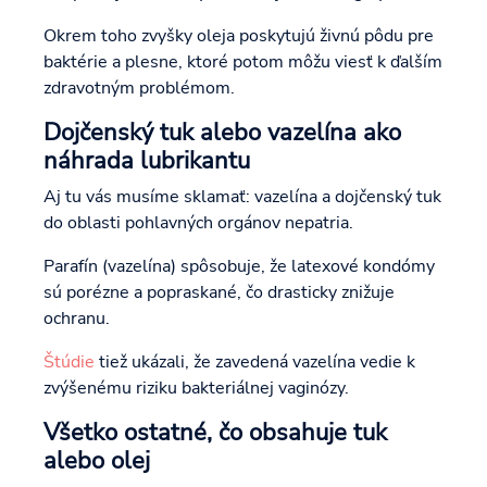
Okrem toho zvyšky oleja poskytujú živnú pôdu pre
baktérie a plesne, ktoré potom môžu viesť k ďalším
zdravotným problémom.
Dojčenský tuk alebo vazelína ako
náhrada lubrikantu
Aj tu vás musíme sklamať: vazelína a dojčenský tuk
do oblasti pohlavných orgánov nepatria.
Parafín (vazelína) spôsobuje, že latexové kondómy
sú porézne a popraskané, čo drasticky znižuje
ochranu.
Štúdie
tiež ukázali, že zavedená vazelína vedie k
zvýšenému riziku bakteriálnej vaginózy.
Všetko ostatné, čo obsahuje tuk
alebo olej