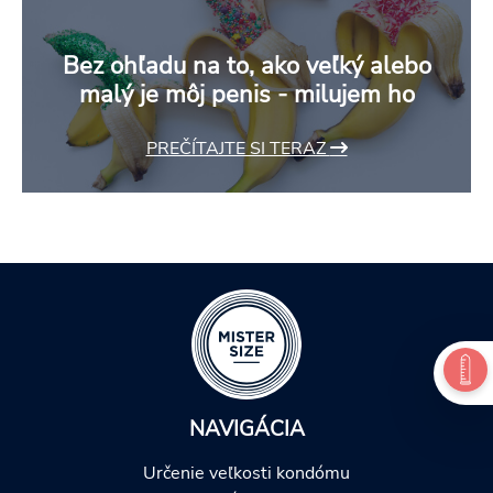
Bez ohľadu na to, ako veľký alebo
malý je môj penis - milujem ho
PREČÍTAJTE SI TERAZ
NAVIGÁCIA
Určenie veľkosti kondómu