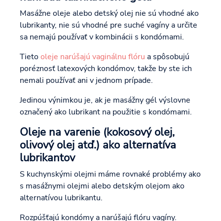
Masážne oleje alebo detský olej nie sú vhodné ako
lubrikanty, nie sú vhodné pre suché vagíny a určite
sa nemajú používať v kombinácii s kondómami.
Tieto
oleje narúšajú vaginálnu flóru
a spôsobujú
poréznosť latexových kondómov, takže by ste ich
nemali používať ani v jednom prípade.
Jedinou výnimkou je, ak je masážny gél výslovne
označený ako lubrikant na použitie s kondómami.
Oleje na varenie (kokosový olej,
olivový olej atď.) ako alternatíva
lubrikantov
S kuchynskými olejmi máme rovnaké problémy ako
s masážnymi olejmi alebo detským olejom ako
alternatívou lubrikantu.
Rozpúšťajú kondómy a narúšajú flóru vagíny.