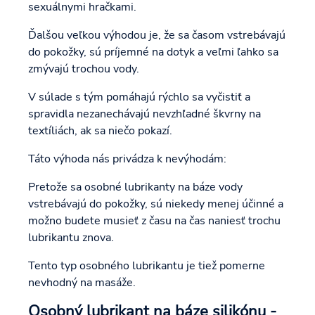
sexuálnymi hračkami.
Ďalšou veľkou výhodou je, že sa časom vstrebávajú
do pokožky, sú príjemné na dotyk a veľmi ľahko sa
zmývajú trochou vody.
V súlade s tým pomáhajú rýchlo sa vyčistiť a
spravidla nezanechávajú nevzhľadné škvrny na
textíliách, ak sa niečo pokazí.
Táto výhoda nás privádza k nevýhodám:
Pretože sa osobné lubrikanty na báze vody
vstrebávajú do pokožky, sú niekedy menej účinné a
možno budete musieť z času na čas naniesť trochu
lubrikantu znova.
Tento typ osobného lubrikantu je tiež pomerne
nevhodný na masáže.
Osobný lubrikant na báze silikónu -