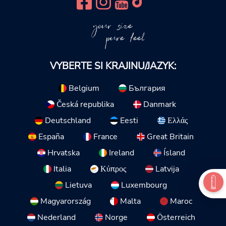
your size
pure feel
VYBERTE SI KRAJINU/JAZYK:
Belgium
България
Česká republika
Danmark
Deutschland
Eesti
Ελλάς
España
France
Great Britain
Hrvatska
Ireland
Ísland
Italia
Κύπρος
Latvija
Lietuva
Luxembourg
Magyarország
Malta
Maroc
Nederland
Norge
Österreich