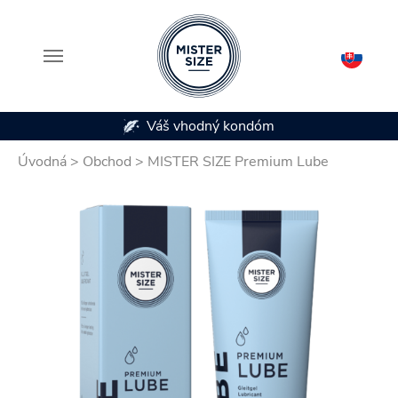
Váš vhodný kondóm
Skip to main content
Úvodná
>
Obchod
>
MISTER SIZE Premium Lube