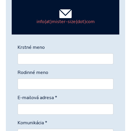
info(at)mister-size(dot)com
Krstné meno
Rodinné meno
E-mailová adresa
*
Komunikácia
*