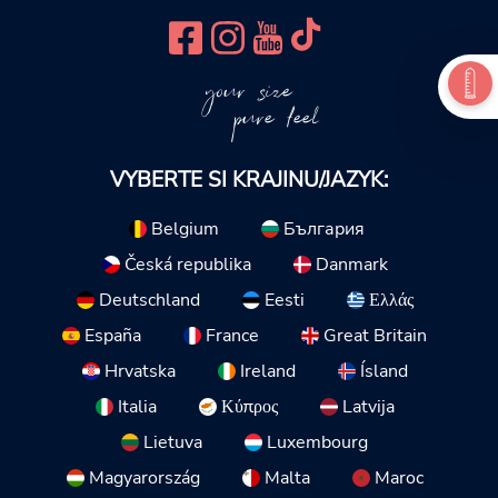
your size
pure feel
VYBERTE SI KRAJINU/JAZYK:
Belgium
България
Česká republika
Danmark
Deutschland
Eesti
Ελλάς
España
France
Great Britain
Hrvatska
Ireland
Ísland
Italia
Κύπρος
Latvija
Lietuva
Luxembourg
Magyarország
Malta
Maroc