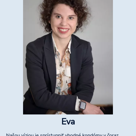
Eva
Našou víziou je sprístupniť vhodné kondómy v čoraz