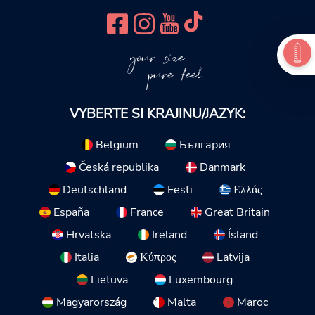
your size
pure feel
VYBERTE SI KRAJINU/JAZYK:
Belgium
България
Česká republika
Danmark
Deutschland
Eesti
Ελλάς
España
France
Great Britain
Hrvatska
Ireland
Ísland
Italia
Κύπρος
Latvija
Lietuva
Luxembourg
Magyarország
Malta
Maroc