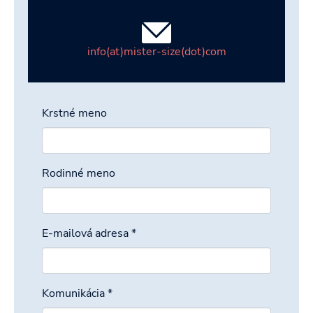
info(at)mister-size(dot)com
Krstné meno
Rodinné meno
E-mailová adresa
*
Komunikácia
*