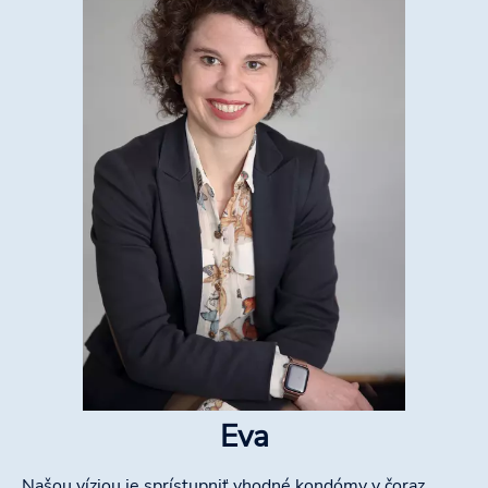
Eva
Našou víziou je sprístupniť vhodné kondómy v čoraz