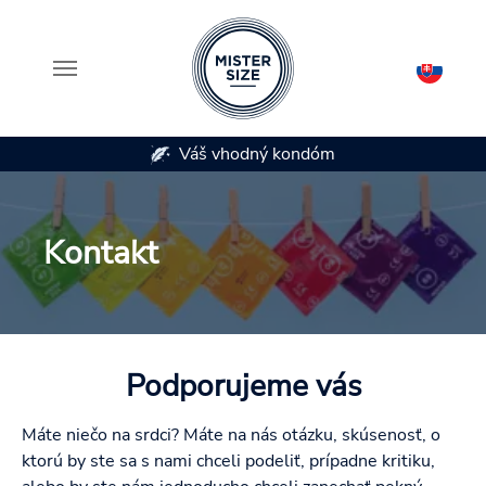
Váš vhodný kondóm
K dispozícii je 
Skip to main content
Kontakt
Podporujeme vás
Máte niečo na srdci? Máte na nás otázku, skúsenosť, o
ktorú by ste sa s nami chceli podeliť, prípadne kritiku,