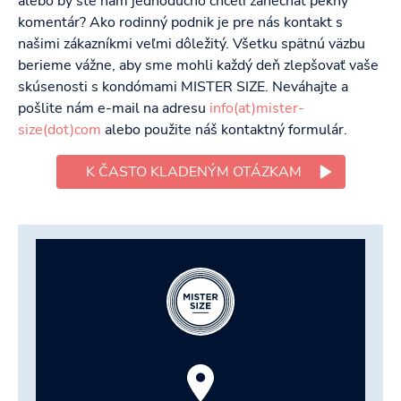
alebo by ste nám jednoducho chceli zanechať pekný
komentár? Ako rodinný podnik je pre nás kontakt s
našimi zákazníkmi veľmi dôležitý. Všetku spätnú väzbu
berieme vážne, aby sme mohli každý deň zlepšovať vaše
skúsenosti s kondómami MISTER SIZE. Neváhajte a
pošlite nám e-mail na adresu
info(at)mister-
size(dot)com
alebo použite náš kontaktný formulár.
K ČASTO KLADENÝM OTÁZKAM