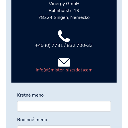
Vinergy GmbH
Bahnhofstr. 19
78224 Singen, Nemecko
+49 (0) 7731 / 832 700-33
info(at)mister-size(dot)com
Krstné meno
Rodinné meno