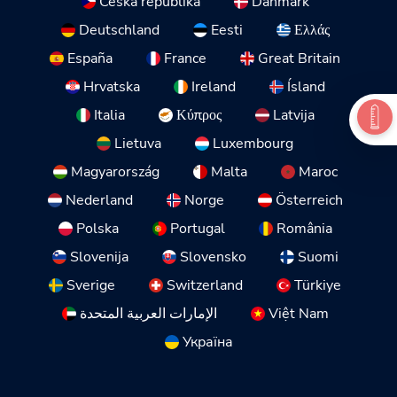
Česká republika
Danmark
Deutschland
Eesti
Ελλάς
España
France
Great Britain
Hrvatska
Ireland
Ísland
Italia
Κύπρος
Latvija
Lietuva
Luxembourg
Magyarország
Malta
Maroc
Nederland
Norge
Österreich
Polska
Portugal
România
Slovenija
Slovensko
Suomi
Sverige
Switzerland
Türkiye
الإمارات العربية المتحدة
Việt Nam
Україна