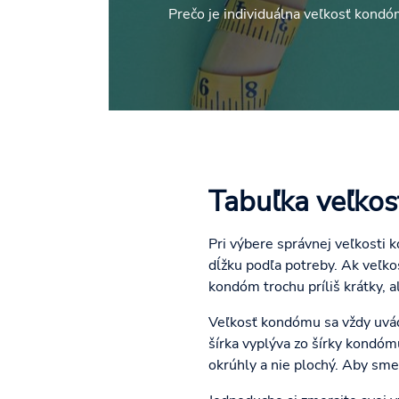
Prečo je individuálna veľkosť kondóm
Tabuľka veľko
Pri výbere správnej veľkosti 
dĺžku podľa potreby. Ak veľk
kondóm trochu príliš krátky, 
Veľkosť kondómu sa vždy uvá
šírka vyplýva zo šírky kondóm
okrúhly a nie plochý. Aby sm