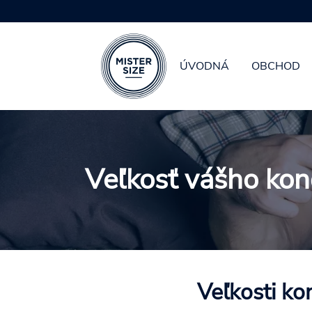
ÚVODNÁ
OBCHOD
Skip to main content
Veľkosť vášho ko
Veľkosti ko