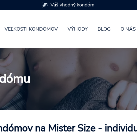
K dispozícii je 7 veľkostí kondómov
VEĽKOSTI KONDÓMOV
VÝHODY
BLOG
O NÁS
ndómu
ndómov na Mister Size - individ