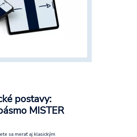
cké postavy:
 pásmo MISTER
te sa merať aj klasickým