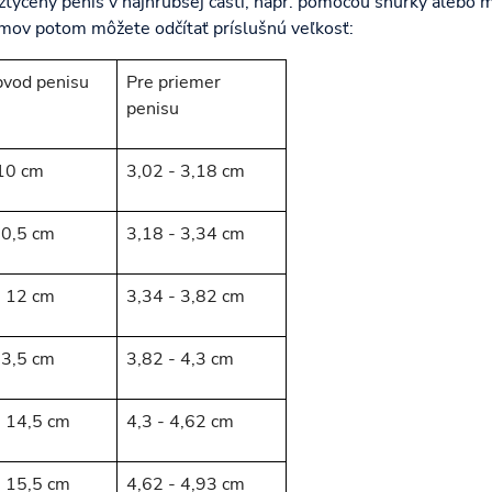
ztýčený penis v najhrubšej časti, napr. pomocou šnúrky alebo 
ómov potom môžete odčítať príslušnú veľkosť:
bvod penisu
Pre priemer
penisu
 10 cm
3,02 - 3,18 cm
10,5 cm
3,18 - 3,34 cm
- 12 cm
3,34 - 3,82 cm
13,5 cm
3,82 - 4,3 cm
- 14,5 cm
4,3 - 4,62 cm
- 15,5 cm
4,62 - 4,93 cm