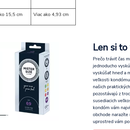
ako 15,5 cm
Viac ako 4,93 cm
Len si to
Prečo tráviť čas 
jednoducho vyskú
vyskúšať hneď a m
veľkosti kondómu,
našich praktickýc
pozostávajú z troc
susediacich veľko
kondóm vám najvia
obchode narazíte
uprostred vám po