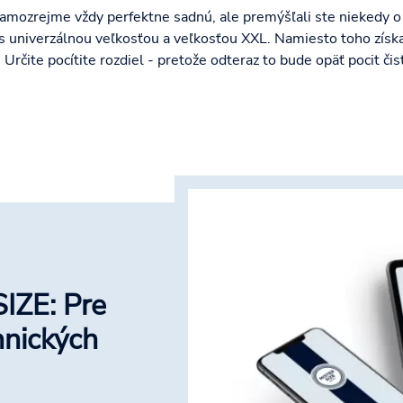
amozrejme vždy perfektne sadnú, ale premýšľali ste niekedy 
s univerzálnou veľkosťou a veľkosťou XXL. Namiesto toho zís
. Určite pocítite rozdiel - pretože odteraz to bude opäť pocit či
IZE: Pre
hnických