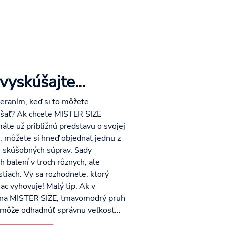
 vyskúšajte...
meraním, keď si to môžete
šať? Ak chcete MISTER SIZE
áte už približnú predstavu o svojej
 môžete si hneď objednať jednu z
h skúšobných súprav. Sady
h balení v troch rôznych, ale
stiach. Vy sa rozhodnete, ktorý
c vyhovuje! Malý tip: Ak v
 na MISTER SIZE, tmavomodrý pruh
môže odhadnúť správnu veľkosť...