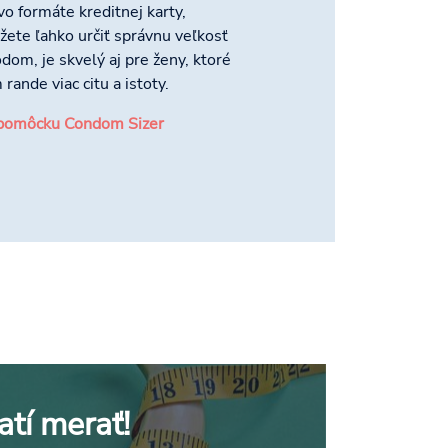
o formáte kreditnej karty,
ete ľahko určiť správnu veľkosť
m, je skvelý aj pre ženy, ktoré
rande viac citu a istoty.
z pomôcku Condom Sizer
tí merať!