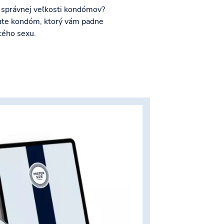
o správnej veľkosti kondómov?
kate kondóm, ktorý vám padne
stého sexu.