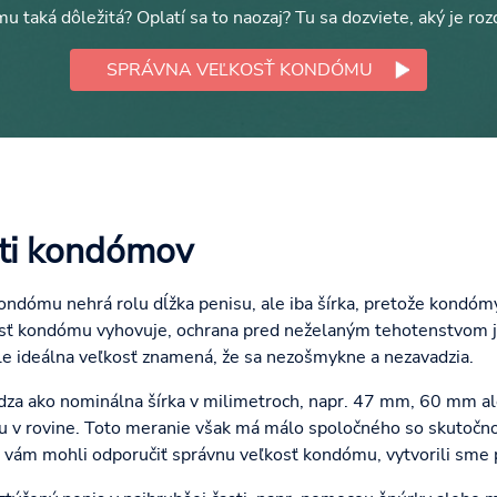
u taká dôležitá? Oplatí sa to naozaj? Tu sa dozviete, aký je ro
SPRÁVNA VEĽKOSŤ KONDÓMU
sti kondómov
kondómu nehrá rolu dĺžka penisu, ale iba šírka, pretože kondómy
osť kondómu vyhovuje, ochrana pred neželaným tehotenstvom je 
ale ideálna veľkosť znamená, že sa nezošmykne a nezavadzia.
dza ako nominálna šírka v milimetroch, napr. 47 mm, 60 mm 
u v rovine. Toto meranie však má málo spoločného so skutočno
e vám mohli odporučiť správnu veľkosť kondómu, vytvorili sme