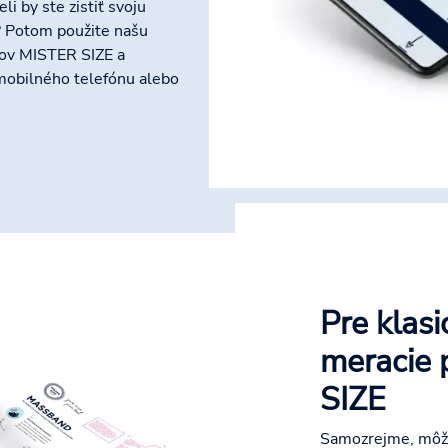
li by ste zistiť svoju
? Potom použite našu
mov MISTER SIZE a
mobilného telefónu alebo
Pre klasi
meracie
SIZE
Samozrejme, môže