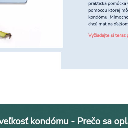
praktická pomôcka v
pomocou ktorej môž
kondómu. Mimochodo
chcú mať na ďalšom 
Vyžiadajte si tera
veľkosť kondómu - Prečo sa opla