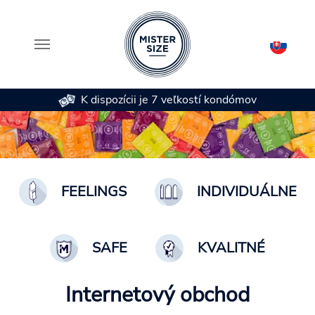
K dispozícii je 7 veľkostí kondómov
Skip to main content
FEELINGS
INDIVIDUÁLNE
SAFE
KVALITNÉ
Internetový obchod