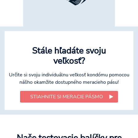
Stále hľadáte svoju
veľkosť?
Určite si svoju individuálnu veľkosť kondómu pomocou
nášho okamžite dostupného meracieho pásu!
STIAHNITE SI MERACIE PÁSMO
Naše testovacie balíčky pre