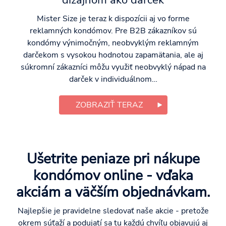
Mister Size je teraz k dispozícii aj vo forme
reklamných kondómov. Pre B2B zákazníkov sú
kondómy výnimočným, neobvyklým reklamným
darčekom s vysokou hodnotou zapamätania, ale aj
súkromní zákazníci môžu využiť neobvyklý nápad na
darček v individuálnom…
ZOBRAZIŤ TERAZ
Ušetrite peniaze pri nákupe
kondómov online - vďaka
akciám a väčším objednávkam.
Najlepšie je pravidelne sledovať naše akcie - pretože
okrem súťaží a podujatí sa tu každú chvíľu objavujú aj