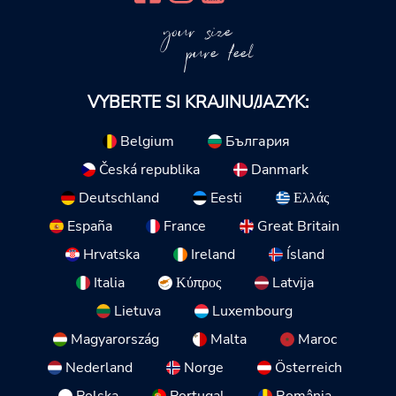
your size
pure feel
VYBERTE SI KRAJINU/JAZYK:
Belgium
България
Česká republika
Danmark
Deutschland
Eesti
Ελλάς
España
France
Great Britain
Hrvatska
Ireland
Ísland
Italia
Κύπρος
Latvija
Lietuva
Luxembourg
Magyarország
Malta
Maroc
Nederland
Norge
Österreich
Polska
Portugal
România