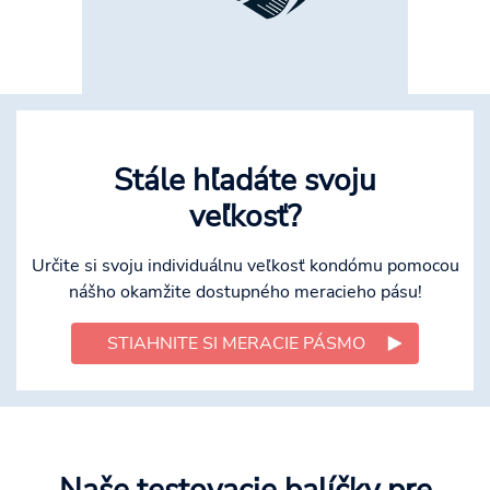
Stále hľadáte svoju
veľkosť?
Určite si svoju individuálnu veľkosť kondómu pomocou
nášho okamžite dostupného meracieho pásu!
STIAHNITE SI MERACIE PÁSMO
Naše testovacie balíčky pre