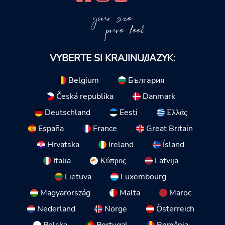
your size
pure feel
VYBERTE SI KRAJINU/JAZYK:
Belgium
България
Česká republika
Danmark
Deutschland
Eesti
Ελλάς
España
France
Great Britain
Hrvatska
Ireland
Ísland
Italia
Κύπρος
Latvija
Lietuva
Luxembourg
Magyarország
Malta
Maroc
Nederland
Norge
Österreich
Polska
Portugal
România