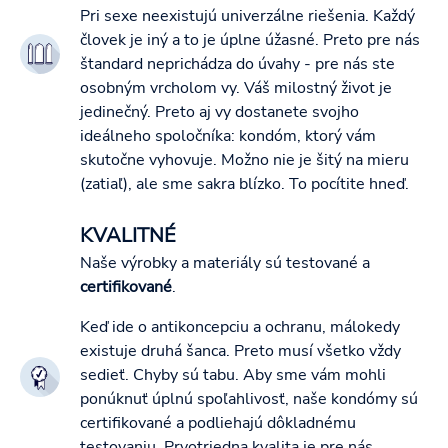
Pri sexe neexistujú univerzálne riešenia. Každý
človek je iný a to je úplne úžasné. Preto pre nás
štandard neprichádza do úvahy - pre nás ste
osobným vrcholom vy. Váš milostný život je
jedinečný. Preto aj vy dostanete svojho
ideálneho spoločníka: kondóm, ktorý vám
skutočne vyhovuje. Možno nie je šitý na mieru
(zatiaľ), ale sme sakra blízko. To pocítite hneď.
KVALITNÉ
Naše výrobky a materiály sú testované a
certifikované
.
Keď ide o antikoncepciu a ochranu, málokedy
existuje druhá šanca. Preto musí všetko vždy
sedieť. Chyby sú tabu. Aby sme vám mohli
ponúknuť úplnú spoľahlivosť, naše kondómy sú
certifikované a podliehajú dôkladnému
testovaniu. Prvotriedna kvalita je pre nás