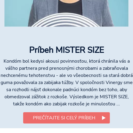
Príbeh MISTER SIZE
Kondóm bol kedysi akousi povinnosťou, ktorá chránila vás a
vášho partnera pred prenosnými chorobami a zabraňovala
nechcenému tehotenstvu - ale vo všeobecnosti sa stará dobrá
guma považovala za zabijaka túžby. V spoločnosti Vinergy sme
sa rozhodli nájsť dokonale padnúci kondóm bez toho, aby
obmedzoval zážitok z rozkoše. Výsledkom je MISTER SIZE,
takže kondóm ako zabijak rozkoše je minulosťou ...
PREČÍTAJTE SI CELÝ PRÍBEH