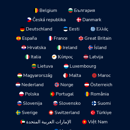
Belgium
България
Česká republika
Danmark
Deutschland
Eesti
Ελλάς
España
France
Great Britain
Hrvatska
Ireland
Ísland
Italia
Κύπρος
Latvija
Lietuva
Luxembourg
Magyarország
Malta
Maroc
Nederland
Norge
Österreich
Polska
Portugal
România
Slovenija
Slovensko
Suomi
Sverige
Switzerland
Türkiye
الإمارات العربية المتحدة
Việt Nam