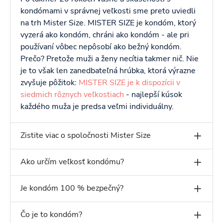
kondómami v správnej veľkosti sme preto uviedli
na trh Mister Size. MISTER SIZE je kondóm, ktorý
vyzerá ako kondóm, chráni ako kondóm - ale pri
používaní vôbec nepôsobí ako bežný kondóm.
Prečo? Pretože muži a ženy necítia takmer nič. Nie
je to však len zanedbateľná hrúbka, ktorá výrazne
zvyšuje pôžitok:
MISTER SIZE je k dispozícii v
siedmich rôznych veľkostiach
- najlepší kúsok
každého muža je predsa veľmi individuálny.
Zistite viac o spoločnosti Mister Size
Ako určím veľkosť kondómu?
Je kondóm 100 % bezpečný?
Čo je to kondóm?