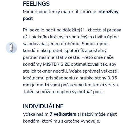
FEELINGS
Mimoriadne tenký materiál zaručuje
intenzívny
pocit
.
Pri sexe je pocit najdôležitejší - chcete si predsa
užiť niekoľko krásnych spoločných chvíľ a úplne
sa odovzdať jeden druhému. Samozrejme,
kondóm ako priateľ, spoločník a posteľný
partner nesmie stáť v ceste. Preto sme naše
kondómy MISTER SIZE optimalizovali tak, aby
ste ich takmer necítili. Vďaka správnej veľkosti,
ideálnemu prispôsobeniu a hrúbke steny 0,05
mm je medzi vami počas sexu len tenká vrstva.
Takže si môžete naplno vychutnať pocit.
INDIVIDUÁLNE
Vďaka našim
7 veľkostiam
si každý môže nájsť
kondóm, ktorý mu skutočne vyhovuje.