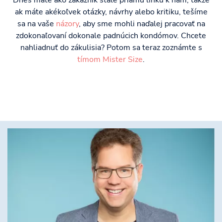
Dnes máte ako zákazník stále priamu linku k nám, takže
ak máte akékoľvek otázky, návrhy alebo kritiku, tešíme
sa na vaše
názory
, aby sme mohli naďalej pracovať na
zdokonaľovaní dokonale padnúcich kondómov. Chcete
nahliadnuť do zákulisia? Potom sa teraz zoznámte s
tímom Mister Size
.