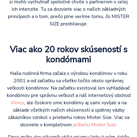
si mohli vychutnať spoločné chvíle s partnerom v celej
ich intenzite. Tu sa dozviete viac o našich základných
princípoch a o tom, prečo plne veríme tomu, čo MISTER
SIZE predstavuje.
Viac ako 20 rokov skúseností s
kondómami
Naša rodinná firma začala s výrobou kondómov v roku
2001 a od začiatku sa všetko točilo okolo správnej
veľkosti kondómov. Na začiatku existoval len vyhľadávač
kondómov pre správnu veľkosť a náš internetový obchod
Vinico
, ale čoskoro sme kondómy aj sami vyvíjali a na
základe všetkých našich skúseností a spätnej väzby
zákazníkov vznikol v priebehu rokov Mister Size. Viac sa
dozviete v kompletnom
príbehu Mister Size
.