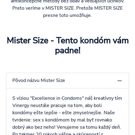
antikoncepčné metódy bez obáv a vedľajších účinkov.
Preto veríme v MISTER SIZE. Pretože MISTER SIZE
presne toto umožňuje.
Mister Size - Tento kondóm vám
padne!
Pôvod názvu Mister Size
S víziou "Excellence in Condoms" náš kreatívny tím
Vinergy neustále pracuje na tom, aby boli
kondómy ešte lepšie - ešte zmyselnejšie. Naše
tvrdenie: sex s kondómom by mal byť rovnako
dobrý ako bez neho! Venujeme sa tomu každý deň.
Po takmer 20 rokoch vášne a skúseností s