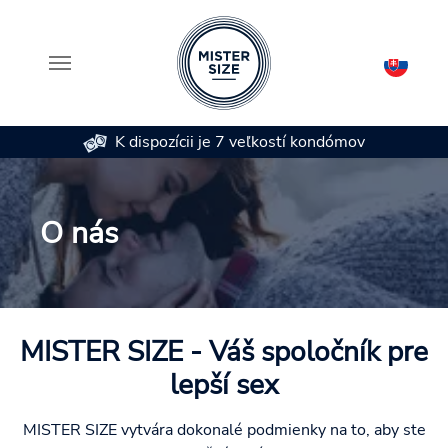
K dispozícii je 7 veľkostí kondómov
Skip to main content
O nás
MISTER SIZE - Váš spoločník pre
lepší sex
MISTER SIZE vytvára dokonalé podmienky na to, aby ste