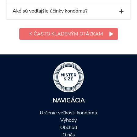
Aké sú vedľajšie účinky kondómu?
K ČASTO KLADENÝM OTÁZKAM
NAVIGÁCIA
Určenie veľkosti kondómu
Výhody
Obchod
O nás