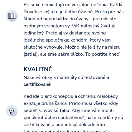
Pri sexe neexistujú univerzálne riešenia. Každý
človek je iný a to je úplne úžasné. Preto pre nás
štandard neprichádza do úvahy - pre nás ste
osobným vrcholom vy. Váš milostný život je
jedinečný. Preto aj vy dostanete svojho
ideálneho spoločníka: kondóm, ktorý vám
skutočne vyhovuje. Možno nie je šitý na mieru
(zatiaľ), ale sme sakra blízko. To pocítite hneď.
KVALITNÉ
Naše výrobky a materiály sú testované a
certifikované
.
Keď ide o antikoncepciu a ochranu, málokedy
existuje druhá šanca. Preto musí všetko vždy
sedieť. Chyby sú tabu. Aby sme vám mohli
ponúknuť úplnú spoľahlivosť, naše kondómy sú
certifikované a podliehajú dôkladnému
testovaniu. Prvotriedna kvalita je pre nás