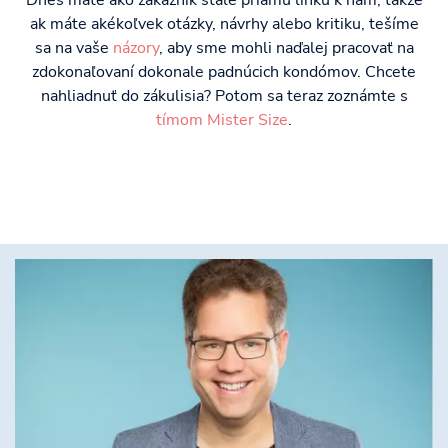
Dnes máte ako zákazník stále priamu linku k nám, takže
ak máte akékoľvek otázky, návrhy alebo kritiku, tešíme
sa na vaše
názory
, aby sme mohli naďalej pracovať na
zdokonaľovaní dokonale padnúcich kondómov. Chcete
nahliadnuť do zákulisia? Potom sa teraz zoznámte s
tímom Mister Size
.