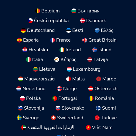
Belgium
България
Česká republika
Danmark
Deutschland
Eesti
Ελλάς
España
France
Great Britain
Hrvatska
Ireland
Ísland
Italia
Κύπρος
Latvija
Lietuva
Luxembourg
Magyarország
Malta
Maroc
Nederland
Norge
Österreich
Polska
Portugal
România
Slovenija
Slovensko
Suomi
Sverige
Switzerland
Türkiye
الإمارات العربية المتحدة
Việt Nam