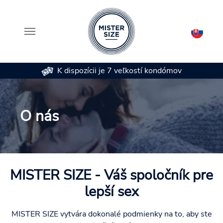
K dispozícii je 7 veľkostí kondómov
Skip to main content
O nás
MISTER SIZE - Váš spoločník pre
lepší sex
MISTER SIZE vytvára dokonalé podmienky na to, aby ste