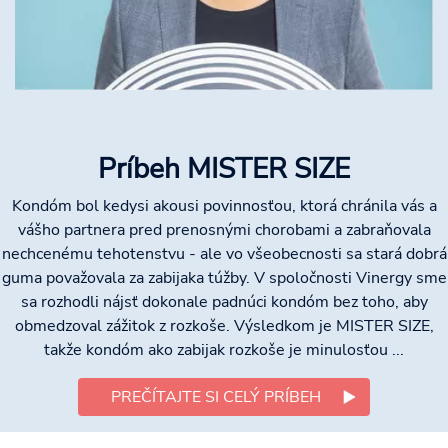
Príbeh MISTER SIZE
Kondóm bol kedysi akousi povinnosťou, ktorá chránila vás a
vášho partnera pred prenosnými chorobami a zabraňovala
nechcenému tehotenstvu - ale vo všeobecnosti sa stará dobrá
guma považovala za zabijaka túžby. V spoločnosti Vinergy sme
sa rozhodli nájsť dokonale padnúci kondóm bez toho, aby
obmedzoval zážitok z rozkoše. Výsledkom je MISTER SIZE,
takže kondóm ako zabijak rozkoše je minulosťou ...
PREČÍTAJTE SI CELÝ PRÍBEH