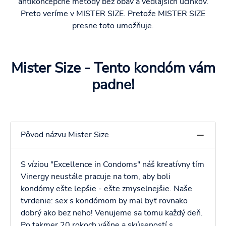
antikoncepčné metódy bez obáv a vedľajších účinkov.
Preto veríme v MISTER SIZE. Pretože MISTER SIZE
presne toto umožňuje.
Mister Size - Tento kondóm vám
padne!
Pôvod názvu Mister Size
S víziou "Excellence in Condoms" náš kreatívny tím
Vinergy neustále pracuje na tom, aby boli
kondómy ešte lepšie - ešte zmyselnejšie. Naše
tvrdenie: sex s kondómom by mal byť rovnako
dobrý ako bez neho! Venujeme sa tomu každý deň.
Po takmer 20 rokoch vášne a skúseností s