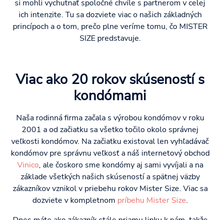
si mohli vychutnať spoločné chvíle s partnerom v celej
ich intenzite. Tu sa dozviete viac o našich základných
princípoch a o tom, prečo plne veríme tomu, čo MISTER
SIZE predstavuje.
Viac ako 20 rokov skúseností s
kondómami
Naša rodinná firma začala s výrobou kondómov v roku
2001 a od začiatku sa všetko točilo okolo správnej
veľkosti kondómov. Na začiatku existoval len vyhľadávač
kondómov pre správnu veľkosť a náš internetový obchod
Vinico
, ale čoskoro sme kondómy aj sami vyvíjali a na
základe všetkých našich skúseností a spätnej väzby
zákazníkov vznikol v priebehu rokov Mister Size. Viac sa
dozviete v kompletnom
príbehu Mister Size
.