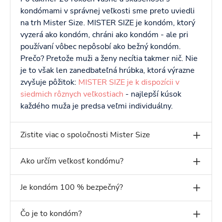
kondómami v správnej veľkosti sme preto uviedli
na trh Mister Size. MISTER SIZE je kondóm, ktorý
vyzerá ako kondóm, chráni ako kondóm - ale pri
používaní vôbec nepôsobí ako bežný kondóm.
Prečo? Pretože muži a ženy necítia takmer nič. Nie
je to však len zanedbateľná hrúbka, ktorá výrazne
zvyšuje pôžitok:
MISTER SIZE je k dispozícii v
siedmich rôznych veľkostiach
- najlepší kúsok
každého muža je predsa veľmi individuálny.
Zistite viac o spoločnosti Mister Size
Ako určím veľkosť kondómu?
Je kondóm 100 % bezpečný?
Čo je to kondóm?