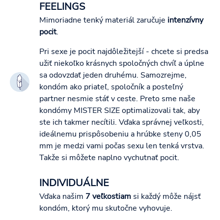
FEELINGS
Mimoriadne tenký materiál zaručuje
intenzívny
pocit
.
Pri sexe je pocit najdôležitejší - chcete si predsa
užiť niekoľko krásnych spoločných chvíľ a úplne
sa odovzdať jeden druhému. Samozrejme,
kondóm ako priateľ, spoločník a posteľný
partner nesmie stáť v ceste. Preto sme naše
kondómy MISTER SIZE optimalizovali tak, aby
ste ich takmer necítili. Vďaka správnej veľkosti,
ideálnemu prispôsobeniu a hrúbke steny 0,05
mm je medzi vami počas sexu len tenká vrstva.
Takže si môžete naplno vychutnať pocit.
INDIVIDUÁLNE
Vďaka našim
7 veľkostiam
si každý môže nájsť
kondóm, ktorý mu skutočne vyhovuje.