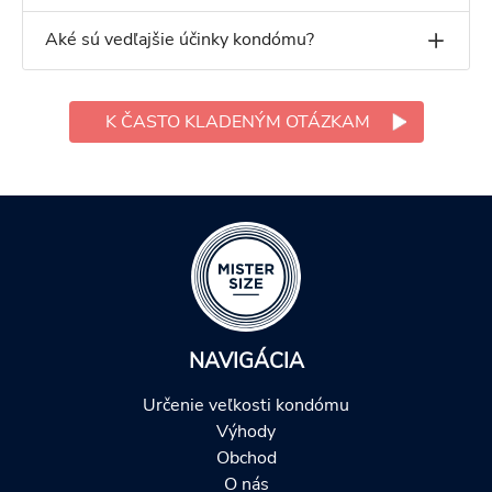
Aké sú vedľajšie účinky kondómu?
K ČASTO KLADENÝM OTÁZKAM
NAVIGÁCIA
Určenie veľkosti kondómu
Výhody
Obchod
O nás