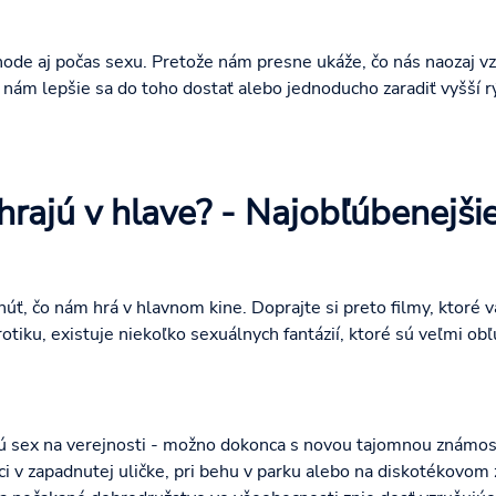
hode aj počas sexu. Pretože nám presne ukáže, čo nás naozaj vzr
ám lepšie sa do toho dostať alebo jednoducho zaradiť vyšší rý
hrajú v hlave? - Najobľúbenejši
, čo nám hrá v hlavnom kine. Doprajte si preto filmy, ktoré v
rotiku, existuje niekoľko sexuálnych fantázií, ktoré sú veľmi ob
ujú sex na verejnosti - možno dokonca s novou tajomnou známos
i v zapadnutej uličke, pri behu v parku alebo na diskotékovom 