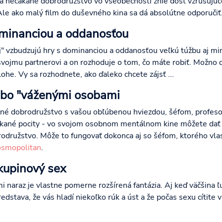
a nečakané dobrodružstvo vo všeobecnosti znie dosť vzrušujúco.
 Ale ako malý film do duševného kina sa dá absolútne odporučiť
minanciou a oddanosťou
j" vzbudzujú hry s dominanciou a oddanosťou veľkú túžbu aj 
svojmu partnerovi a on rozhoduje o tom, čo máte robiť. Možno 
ohe. Vy sa rozhodnete, ako ďaleko chcete zájsť ...
ebo "váženými osobami
stné dobrodružstvo s vašou obľúbenou hviezdou, šéfom, profe
akané pocity - vo svojom osobnom mentálnom kine môžete dať v
odružstvo. Môže to fungovať dokonca aj so šéfom, ktorého vlas
smopolitan
.
skupinový sex
i naraz je vlastne pomerne rozšírená fantázia. Aj keď väčšina ľ
dstava, že vás hladí niekoľko rúk a úst a že počas sexu cítite 