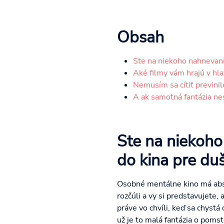
Obsah
Ste na niekoho nahnevaní
Aké filmy vám hrajú v hla
Nemusím sa cítiť previnil
A ak samotná fantázia nest
Ste na niekoh
do kina pre duš
Osobné mentálne kino má abso
rozčúli a vy si predstavujete,
práve vo chvíli, keď sa chystá
už je to malá fantázia o poms