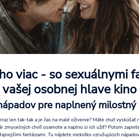
ho viac - so sexuálnymi f
vašej osobnej hlave kino
nápadov pre naplnený milostný 
eraz len tak-tak a je čas na malé oživenie? Máte chuť vyskúšať 
pár zmyselných chvíľ osamote a naplno si ich užiť? Potom zapnit
jtajnejšími fantáziami. Tu nájdete niekoľko vzrušujúcich nápado