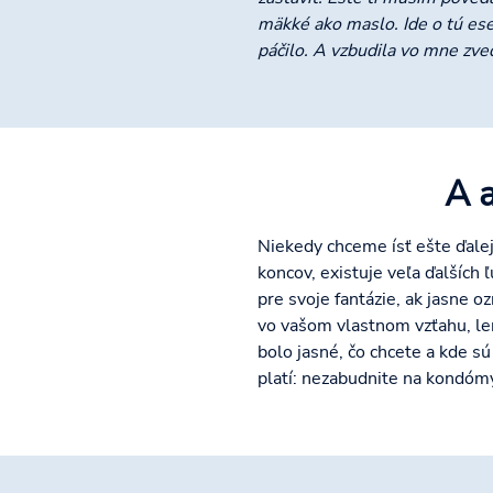
mäkké ako maslo. Ide o tú ese
páčilo. A vzbudila vo mne zved
A a
Niekedy chceme ísť ešte ďalej 
koncov, existuje veľa ďalších
pre svoje fantázie, ak jasne 
vo vašom vlastnom vzťahu, len
bolo jasné, čo chcete a kde sú
platí: nezabudnite na kondóm