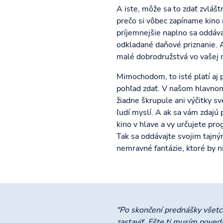
A iste, môže sa to zdať zvlá
prečo si vôbec zapíname kino 
príjemnejšie naplno sa oddáva
odkladané daňové priznanie. A
malé dobrodružstvá vo vašej 
Mimochodom, to isté platí aj p
pohľad zdať. V našom hlavnom
žiadne škrupule ani výčitky sv
ľudí myslí. A ak sa vám zdajú 
kino v hlave a vy určujete pro
Tak sa oddávajte svojim tajný
nemravné fantázie, ktoré by ni
"Po skončení prednášky všetci
zastaviť. Ešte ti musím poved