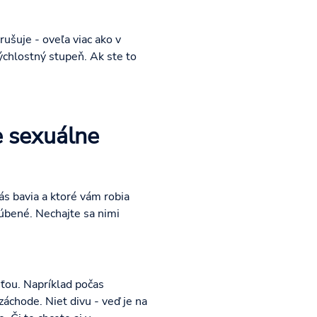
ušuje - oveľa viac ako v
chlostný stupeň. Ak ste to
e sexuálne
ás bavia a ktoré vám robia
ľúbené. Nechajte sa nimi
ťou. Napríklad počas
záchode. Niet divu - veď je na