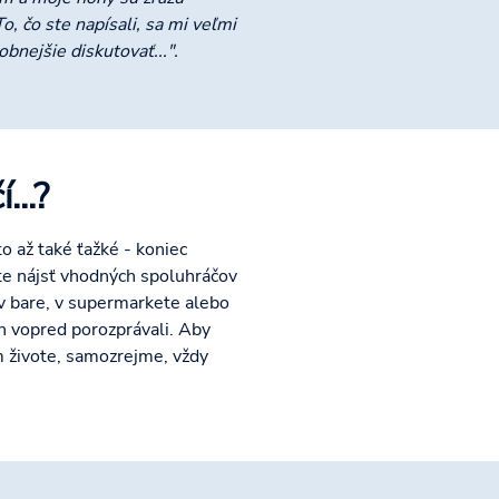
, čo ste napísali, sa mi veľmi
bnejšie diskutovať...".
...?
o až také ťažké - koniec
ete nájsť vhodných spoluhráčov
 v bare, v supermarkete alebo
ch vopred porozprávali. Aby
om živote, samozrejme, vždy