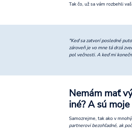
Tak čo, už sa vám rozbehli vaš
"Keď sa zatvorí posledné puto
zároveň je vo mne tá drzá zve
pol večnosti. A keď mi konečn
Nemám mať výč
iné? A sú moje
Samozrejme, tak ako v mnohých
partnerovi bezohľadné, ak poč