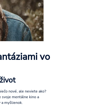
antáziami vo
život
niečo nové, ale neviete ako?
e svoje mentálne kino a
v a myšlienok.