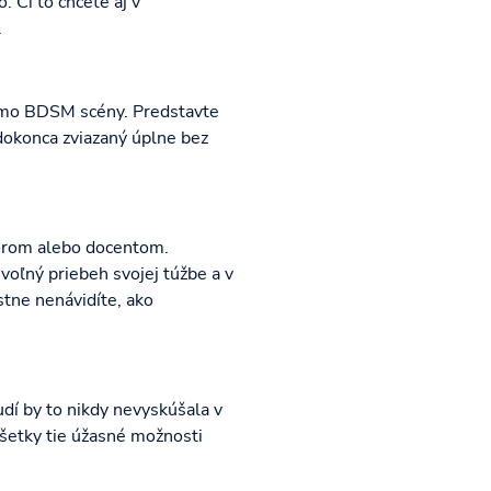
 Či to chcete aj v
.
mimo BDSM scény. Predstavte
dokonca zviazaný úplne bez
sorom alebo docentom.
oľný priebeh svojej túžbe a v
tne nenávidíte, ako
udí by to nikdy nevyskúšala v
všetky tie úžasné možnosti