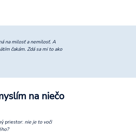
ná na milosť a nemilosť. A
pätím čakám. Zdá sa mi to ako
yslím na niečo
ný priestor:
nie je to voči
ého?