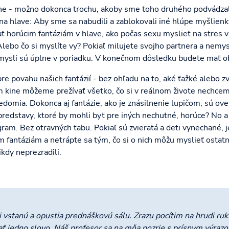
štne - možno dokonca trochu, akoby sme toho druhého podvádza
na hlave: Aby sme sa nabudili a zablokovali iné hlúpe myšlienky
ť horúcim fantáziám v hlave, ako počas sexu myslieť na stres v 
lebo čo si myslíte vy? Pokiaľ milujete svojho partnera a nemys
mysli sú úplne v poriadku. V konečnom dôsledku budete mať ob
re povahu našich fantázií - bez ohľadu na to, aké ťažké alebo 
 kine môžeme prežívať všetko, čo si v reálnom živote nechce
edomia. Dokonca aj fantázie, ako je znásilnenie lupičom, sú oveľ
predstavy, ktoré by mohli byť pre iných nechutné, horúce? No a 
gram. Bez otravných tabu. Pokiaľ sú zvieratá a deti vynechané, 
m fantáziám a netrápte sa tým, čo si o nich môžu myslieť ostatn
kdy neprezradili.
 vstanú a opustia prednáškovú sálu. Zrazu pocítim na hrudi ruk
ať jedno slovo. Náš profesor sa na mňa pozrie s prísnym výraz