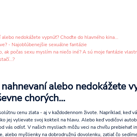
 alebo nedokážete vypnúť? Choďte do hlavného kina...
ve? - Najobľúbenejšie sexuálne fantázie
o, ak počas sexu myslím na niečo iné? A sú moje fantázie vlas
ačí...?
o nahnevaní alebo nedokážete v
evne chorých...
lútnu cenu zlata - aj v každodennom živote. Napríklad, keď vá
 ako jej vylievate svoj kokteil na hlavu. Alebo keď vodičovi au
 od vás odísť. V našich mysliach môžu veci na chvíľu prebiehať in
te, alebo myšlienky na dobrodružnú dovolenku, zatiaľ čo sedím