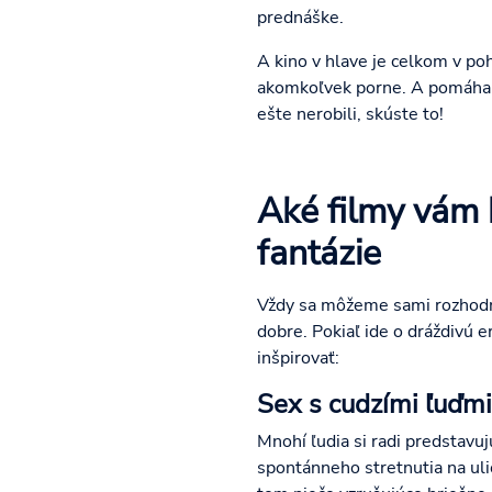
prednáške.
A kino v hlave je celkom v po
akomkoľvek porne. A pomáha n
ešte nerobili, skúste to!
Aké filmy vám 
fantázie
Vždy sa môžeme sami rozhodnúť
dobre. Pokiaľ ide o dráždivú e
inšpirovať:
Sex s cudzími ľuďmi
Mnohí ľudia si radi predstav
spontánneho stretnutia na ulic