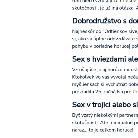
tom niečo vzrušujúco hriešne 
skutočnosti, je už iná otázka.
Dobrodružstvo s do
Najneskôr od "Odtienkov sive
si, ako sa úplne odovzdávate 
pohybu v poriadne horúcej pol
Sex s hviezdami al
Vzrušujúce je aj horúce milo
Ktokoľvek vo vás vyvolal neč
myšlienkach si vychutnať dobr
prezradila 25-ročná Isa pre
Co
Sex v trojici alebo 
Byť vzatý niekoľkými partnerm
skutočnosti. Ale minimálne pre
naraz... to je celkom horúce!