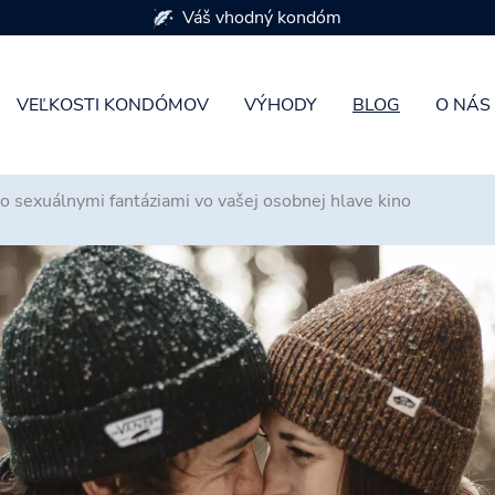
K dispozícii je 7 veľkostí kondómov
VEĽKOSTI KONDÓMOV
VÝHODY
BLOG
O NÁS
so sexuálnymi fantáziami vo vašej osobnej hlave kino