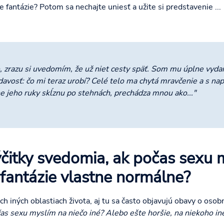
e fantázie? Potom sa nechajte uniesť a užite si predstavenie ...
, zrazu si uvedomím, že už niet cesty späť. Som mu úplne vyda
davosť: čo mi teraz urobí? Celé telo ma chytá mravčenie a s na
e jeho ruky skĺznu po stehnách, prechádza mnou ako..."
itky svedomia, ak počas sexu m
 fantázie vlastne normálne?
 iných oblastiach života, aj tu sa často objavujú obavy o osob
as sexu myslím na niečo iné? Alebo ešte horšie, na niekoho in