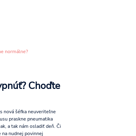
tne normálne?
ypnúť? Choďte
s nová šéfka neuveriteľne
tobusu praskne pneumatika
ak, a tak nám osladiť deň. Či
e na nudnej povinnej