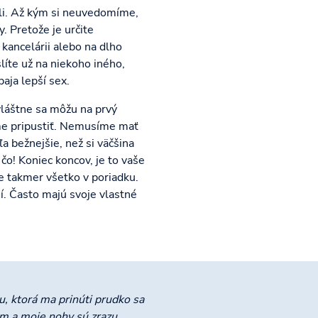
li. Až kým si neuvedomíme,
. Pretože je určite
kancelárii alebo na dlho
líte už na niekoho iného,
aja lepší sex.
zvláštne sa môžu na prvý
me pripustiť. Nemusíme mať
a bežnejšie, než si väčšina
čo! Koniec koncov, je to vaše
je takmer všetko v poriadku.
í. Často majú svoje vlastné
u, ktorá ma prinúti prudko sa
om a moje nohy sú zrazu