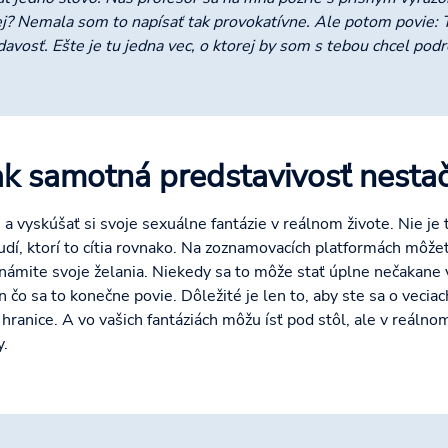
j? Nemala som to napísať tak provokatívne. Ale potom povie: To
avosť. Ešte je tu jedna vec, o ktorej by som s tebou chcel podro
k samotná predstavivosť nestačí
a vyskúšať si svoje sexuálne fantázie v reálnom živote. Nie je t
 ľudí, ktorí to cítia rovnako. Na zoznamovacích platformách môž
oznámite svoje želania. Niekedy sa to môže stať úplne nečakane
 čo sa to konečne povie. Dôležité je len to, aby ste sa o vecia
 hranice. A vo vašich fantáziách môžu ísť pod stôl, ale v reáln
y.