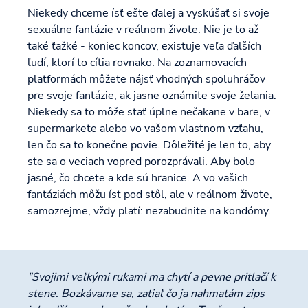
Niekedy chceme ísť ešte ďalej a vyskúšať si svoje
sexuálne fantázie v reálnom živote. Nie je to až
také ťažké - koniec koncov, existuje veľa ďalších
ľudí, ktorí to cítia rovnako. Na zoznamovacích
platformách môžete nájsť vhodných spoluhráčov
pre svoje fantázie, ak jasne oznámite svoje želania.
Niekedy sa to môže stať úplne nečakane v bare, v
supermarkete alebo vo vašom vlastnom vzťahu,
len čo sa to konečne povie. Dôležité je len to, aby
ste sa o veciach vopred porozprávali. Aby bolo
jasné, čo chcete a kde sú hranice. A vo vašich
fantáziách môžu ísť pod stôl, ale v reálnom živote,
samozrejme, vždy platí: nezabudnite na kondómy.
"Svojimi veľkými rukami ma chytí a pevne pritlačí k
stene. Bozkávame sa, zatiaľ čo ja nahmatám zips