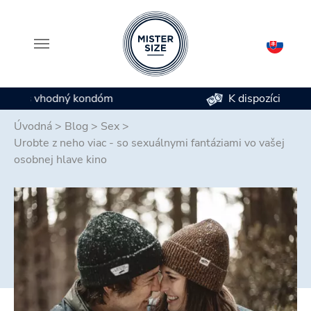
K dispozícii je 7 veľkostí kondómov
Skip to main content
Úvodná
>
Blog
>
Sex
>
Urobte z neho viac - so sexuálnymi fantáziami vo vašej
osobnej hlave kino