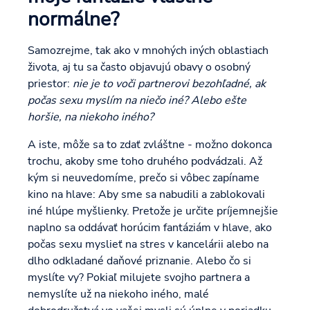
normálne?
Samozrejme, tak ako v mnohých iných oblastiach
života, aj tu sa často objavujú obavy o osobný
priestor:
nie je to voči partnerovi bezohľadné, ak
počas sexu myslím na niečo iné? Alebo ešte
horšie, na niekoho iného?
A iste, môže sa to zdať zvláštne - možno dokonca
trochu, akoby sme toho druhého podvádzali. Až
kým si neuvedomíme, prečo si vôbec zapíname
kino na hlave: Aby sme sa nabudili a zablokovali
iné hlúpe myšlienky. Pretože je určite príjemnejšie
naplno sa oddávať horúcim fantáziám v hlave, ako
počas sexu myslieť na stres v kancelárii alebo na
dlho odkladané daňové priznanie. Alebo čo si
myslíte vy? Pokiaľ milujete svojho partnera a
nemyslíte už na niekoho iného, malé