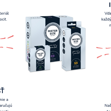
eriál
Vďa
ocit.
každý
SŤ
nie a
aručujú
Naš