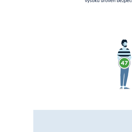
vysokú úroveň bezpečn