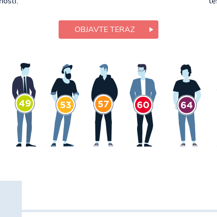
osti.
te
OBJAVTE TERAZ