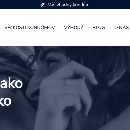
K dispozícii je 7 veľkostí kondómov
VEĽKOSTI KONDÓMOV
VÝHODY
BLOG
O NÁS
ako
ko