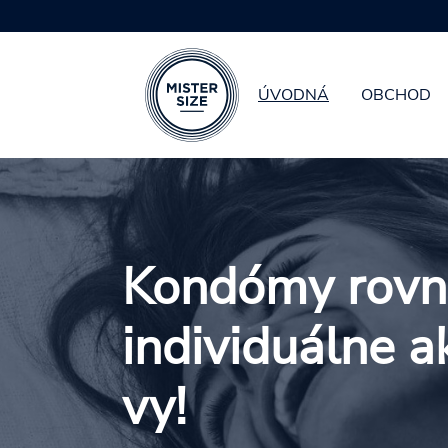
ÚVODNÁ
OBCHOD
Skip to main content
Kondómy rovn
individuálne a
vy!